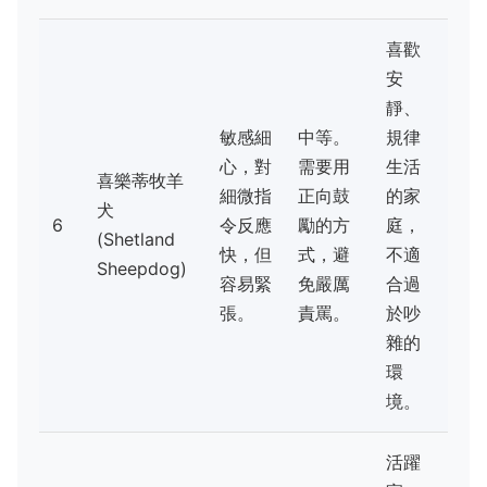
喜歡
安
靜、
敏感細
中等。
規律
心，對
需要用
生活
喜樂蒂牧羊
細微指
正向鼓
的家
犬
6
令反應
勵的方
庭，
(Shetland
快，但
式，避
不適
Sheepdog)
容易緊
免嚴厲
合過
張。
責罵。
於吵
雜的
環
境。
活躍