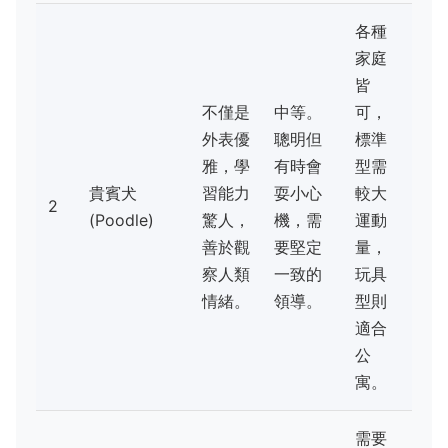
各種
家庭
皆
不僅是
中等。
可，
外表優
聰明但
標準
雅，學
有時會
型需
貴賓犬
習能力
耍小心
較大
2
(Poodle)
驚人，
機，需
運動
善於觀
要堅定
量，
察人類
一致的
玩具
情緒。
領導。
型則
適合
公
寓。
需要