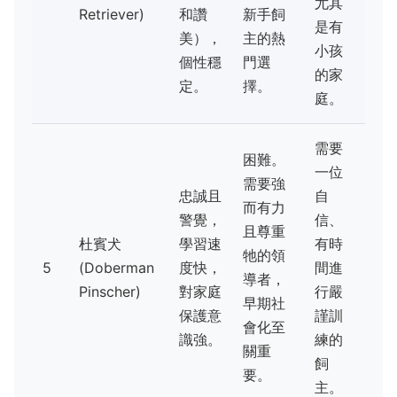
尤其
Retriever)
和讚
新手飼
是有
美），
主的熱
小孩
個性穩
門選
的家
定。
擇。
庭。
需要
困難。
一位
需要強
忠誠且
自
而有力
警覺，
信、
且尊重
杜賓犬
學習速
有時
牠的領
5
(Doberman
度快，
間進
導者，
Pinscher)
對家庭
行嚴
早期社
保護意
謹訓
會化至
識強。
練的
關重
飼
要。
主。