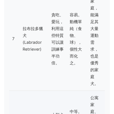
家
庭，
貪吃、
容易。
能滿
愛玩，
動機單
足其
拉布拉多獵
利用這
純（食
大量
犬
些特質
物、
運動
7
(Labrador
可以讓
球），
需
Retriever)
訓練事
個性大
求，
半功
而化
也是
倍。
之。
優秀
的家
庭
犬。
公寓
家
中等。
庭、