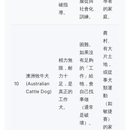
服從與
導者
確指
社會化
的家
導。
訓練。
庭。
農
村、
困難。
有大
如果沒
片土
精力無
有足夠
地，
限，耐
的「工
或從
澳洲牧牛犬
力十
作」給
事犬
10
(Australian
足，是
牠，會
類運
Cattle Dog)
真正的
自己找
動
工作
事做
（如
犬。
（通常
敏捷
是破
賽）
壞）。
的家