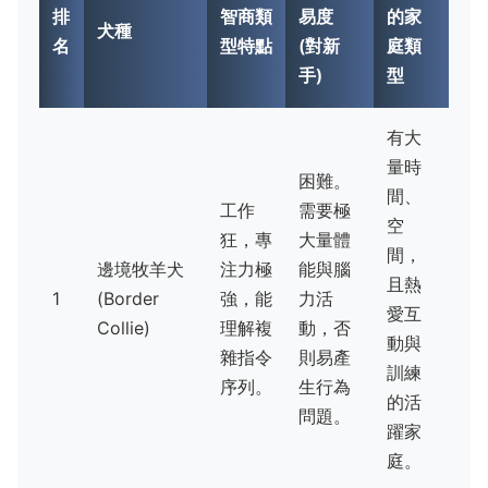
排
智商類
易度
的家
犬種
名
型特點
(對新
庭類
手)
型
有大
量時
困難。
間、
工作
需要極
空
狂，專
大量體
間，
邊境牧羊犬
注力極
能與腦
且熱
1
(Border
強，能
力活
愛互
Collie)
理解複
動，否
動與
雜指令
則易產
訓練
序列。
生行為
的活
問題。
躍家
庭。