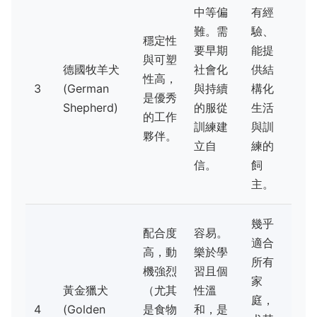
中等偏
有經
難。需
驗、
穩定性
要早期
能提
與可塑
德國牧羊犬
社會化
供結
性高，
3
(German
與持續
構化
是優秀
Shepherd)
的服從
生活
的工作
訓練建
與訓
夥伴。
立自
練的
信。
飼
主。
幾乎
配合度
容易。
適合
高，動
樂於學
所有
機強烈
習且個
家
黃金獵犬
（尤其
性溫
庭，
4
(Golden
是食物
和，是