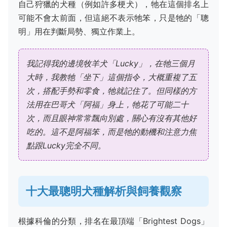
自己狩獵的犬種（例如許多梗犬），牠在這個排名上
可能不會太前面，但這絕不表示牠笨，只是牠的「聰
明」用在判斷局勢、獨立作業上。
我記得我的邊境牧羊犬「Lucky」，在牠三個月
大時，我教牠「坐下」這個指令，大概重複了五
次，搭配手勢和零食，牠就記住了。但同樣的方
法用在巴哥犬「阿福」身上，牠花了可能二十
次，而且眼神常常飄向別處，關心有沒有其他好
吃的。這不是阿福笨，而是牠的動機和注意力焦
點跟Lucky完全不同。
十大最聰明犬種解析與飼養觀察
根據科倫的分類，排名在最頂端「Brightest Dogs」