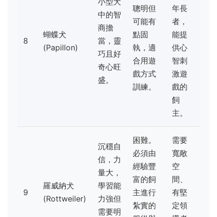
小型犬
聰明但
年長
中的智
可能有
者，
商擔
蝴蝶犬
點固
能提
8
當，靈
(Papillon)
執，適
供心
巧且好
合用遊
智刺
奇心旺
戲方式
激遊
盛。
訓練。
戲的
飼
主。
困難。
需要
沉穩自
必須由
寬敞
信，力
經驗豐
空
量大，
富的飼
間、
羅威納犬
學習能
9
主進行
有堅
(Rottweiler)
力強但
紮實的
定領
需要明