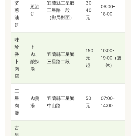
婆
宜蘭縣三星鄉
30-
蔥油
06:00-
蔥
三星路一段
40
餅
18:00
油
（郵局對面）
元
餅
味
珍
卜
150
10:00-
香
肉、
宜蘭縣三星鄉
元
19:00（週
卜
酸辣
三星路二段
起
一休）
肉
湯
店
三
星
肉羹
宜蘭縣三星鄉
50
07:00-
肉
湯
中山路
元
14:00
羹
古
早