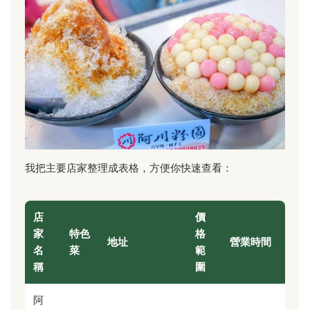
我把主要店家整理成表格，方便你快速查看：
店
價
家
特色
格
地址
營業時間
名
菜
範
稱
圍
阿