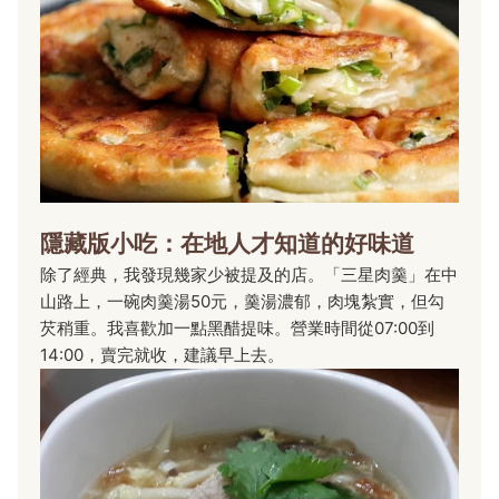
隱藏版小吃：在地人才知道的好味道
除了經典，我發現幾家少被提及的店。「三星肉羹」在中
山路上，一碗肉羹湯50元，羹湯濃郁，肉塊紮實，但勾
芡稍重。我喜歡加一點黑醋提味。營業時間從07:00到
14:00，賣完就收，建議早上去。