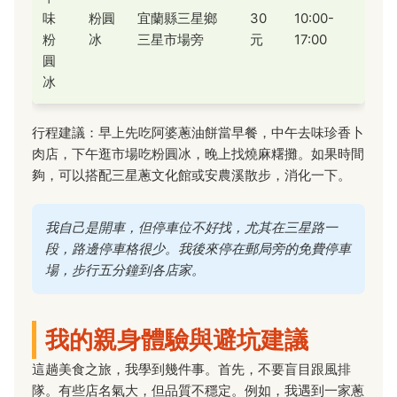
味
粉圓
宜蘭縣三星鄉
30
10:00-
粉
冰
三星市場旁
元
17:00
圓
冰
行程建議：早上先吃阿婆蔥油餅當早餐，中午去味珍香卜
肉店，下午逛市場吃粉圓冰，晚上找燒麻糬攤。如果時間
夠，可以搭配三星蔥文化館或安農溪散步，消化一下。
我自己是開車，但停車位不好找，尤其在三星路一
段，路邊停車格很少。我後來停在郵局旁的免費停車
場，步行五分鐘到各店家。
我的親身體驗與避坑建議
這趟美食之旅，我學到幾件事。首先，不要盲目跟風排
隊。有些店名氣大，但品質不穩定。例如，我遇到一家蔥