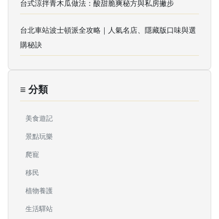
台式涼拌青木瓜做法：酸甜脆爽秘方與私房撇步
台北車站波士頓派全攻略｜人氣名店、隱藏版口味與選
購秘訣
≡ 分類
美食遊記
景點玩樂
爬寵
移民
植物養護
生活驛站