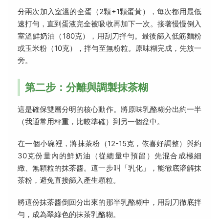
分兩次加入室溫的全蛋（2顆+1顆蛋黃），每次都用最低
速打勻，直到蛋液完全被吸收再加下一次。接著慢慢倒入
室溫鮮奶油（180克），用刮刀拌勻。最後篩入低筋麵粉
或玉米粉（10克），拌勻至無粉粒。原味糊完成，先放一
旁。
第二步：分離與調製抹茶糊
這是確保雙層分明的核心動作。將原味乳酪糊分出約一半
（我通常用秤重，比較準確）到另一個盆中。
在一個小碗裡，將抹茶粉（12-15克，依喜好調整）與約
30克份量內的鮮奶油（從總量中預留）先混合成極細
緻、無顆粒的抹茶醬。這一步叫「乳化」，能徹底溶解抹
茶粉，避免直接篩入產生顆粒。
將這份抹茶醬倒回分出來的那半乳酪糊中，用刮刀徹底拌
勻，成為翠綠色的抹茶乳酪糊。