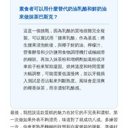
素食者可以用什麼替代奶油乳酪和鮮奶油
來做抹茶巴斯克？
這是一個挑戰，因為乳酪的質地很難完全複
製。可以嘗試用「腰果乳酪」作為基底：將
生腰果浸泡軟後，與椰子鮮奶油、檸檬汁、
營養酵母和少許鹽用食物調理機打成極細滑
的糊狀。再加入抹茶粉和增稠劑如葛粉或洋
車前子粉來幫助凝固。烘烤溫度和時間需要
大幅調整，可能需要低溫慢烤，並以牙籤插
入測試是否沾黏來判斷熟度。風味會是清爽
的椰香抹茶，而非濃郁乳酪感。
最後，我想說這款蛋糕的魅力在於它的不完美和濃郁。第
一次做如果外表不夠漂亮，味道對了就成功八成。多練習
一次，你會更熟悉麵糊的狀態和自家烤箱的脾氣。準備好