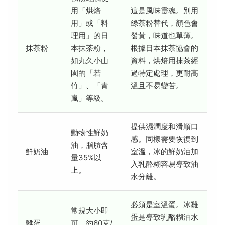
用「烘焙
這是風味靈魂。別用
用」或「料
綠茶粉替代，顏色會
理用」的日
發黃，味道也單薄。
抹茶粉
本抹茶粉，
根據日本抹茶協會的
如丸久小山
資料，烘焙用抹茶經
園的「若
過特定處理，更耐高
竹」、「青
溫且不易變苦。
嵐」等級。
提供濕潤度和滑順口
動物性鮮奶
感。同樣需要恢復到
油，脂肪含
鮮奶油
室溫，冰的鮮奶油加
量35%以
入乳酪糊容易導致油
上。
水分離。
必須是室溫蛋。冰雞
常規大小即
蛋是導致乳酪糊油水
雞蛋
可，約60克/