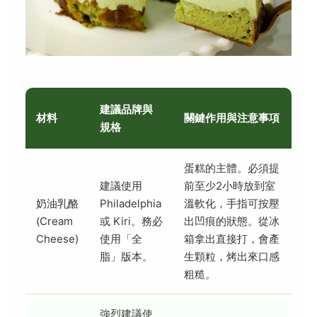
建議品牌與
材料
關鍵作用與注意事項
規格
蛋糕的主體。必須提
建議使用
前至少2小時放到室
奶油乳酪
Philadelphia
溫軟化，手指可按壓
(Cream
或 Kiri。務必
出凹痕的狀態。從冰
Cheese)
使用「全
箱拿出直接打，會產
脂」版本。
生顆粒，烤出來口感
粗糙。
強烈建議使