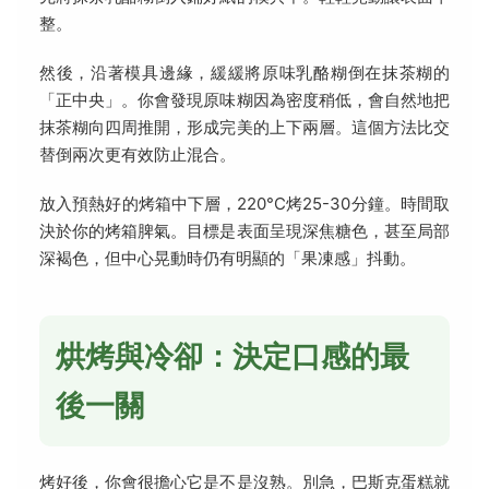
整。
然後，沿著模具邊緣，緩緩將原味乳酪糊倒在抹茶糊的
「正中央」。你會發現原味糊因為密度稍低，會自然地把
抹茶糊向四周推開，形成完美的上下兩層。這個方法比交
替倒兩次更有效防止混合。
放入預熱好的烤箱中下層，220°C烤25-30分鐘。時間取
決於你的烤箱脾氣。目標是表面呈現深焦糖色，甚至局部
深褐色，但中心晃動時仍有明顯的「果凍感」抖動。
烘烤與冷卻：決定口感的最
後一關
烤好後，你會很擔心它是不是沒熟。別急，巴斯克蛋糕就