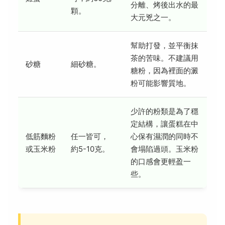
分離、烤後出水的最
顆。
大元兇之一。
幫助打發，並平衡抹
茶的苦味。不建議用
砂糖
細砂糖。
糖粉，因為裡面的澱
粉可能影響質地。
少許的粉類是為了穩
定結構，讓蛋糕在中
低筋麵粉
任一皆可，
心保有濕潤的同時不
或玉米粉
約5-10克。
會塌陷過頭。玉米粉
的口感會更輕盈一
些。