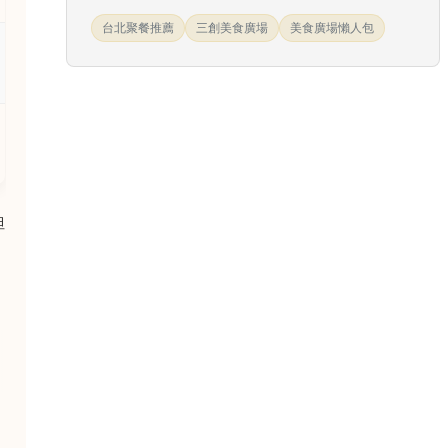
台北聚餐推薦
三創美食廣場
美食廣場懶人包
但