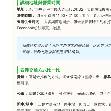
詳細地址與營業時間
地址：
台北市中正區市民大道三段2號B2（美食廣場樓層
營業時間：
週日至週四 11:00 - 21:30；週五、週六及假日前夕
餐廳供餐時間：
大多與商場同步，但最後點餐時間約在打烊
Facebook粉絲專頁）確認。
我曾經在週六晚上九點半想悠閒吃個拉麵，結果走到
餐廳，最晚九點前就要抵達B2樓層。
四種交通方式比一比
捷運：
這是最推薦的方式。搭乘板南線（藍線）至「
忠孝
標引導。
公車：
周邊公車路線多，可搭乘至「光華商場站」或「台
開車/騎車：
三創本身有地下停車場，但假日一位難求，費
需要運氣。騎車的話，周邊停車格相對好找一些。