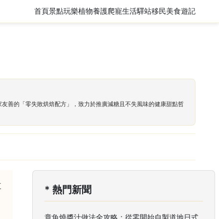
首頁
景點玩樂
植物養護
爬寵
生活驛站
移民
美食遊記
居家友善的「零失敗烘焙配方」，致力於推廣減糖且不失風味的健康甜點哲
三
* 熱門新聞
章魚燒醬汁做法全攻略：從零開始自製道地日式