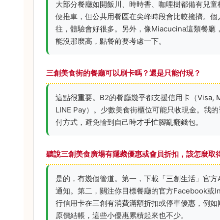
大部分餐廳如開飯川、時時香、咖哩樹都備有兒童
便推車，但公共用餐區在尖峰時段會比較擁擠。個
往，體驗會好很多。另外，像Miacucina這類
能沒那麼高，點餐前要考慮一下。
三創美食街的餐廳可以刷卡嗎？還是只能付現？
這點很重要。B2的餐廳幾乎都支援信用卡（Visa, Master
LINE Pay）。少數美食街櫃位可能只收現金。
付方式，避免輪到自己時才手忙腳亂翻錢包。
聽說三創美食廣場有隱藏優惠或會員折扣，該怎麼取
是的，有幾個管道。第一，下載「三創生活」官方
通知。第二，關注你目標餐廳的官方Facebook或
行信用卡在三創有消費滿額折扣或停車優惠，例如
原價結帳，這些小優惠累積起來也不少。