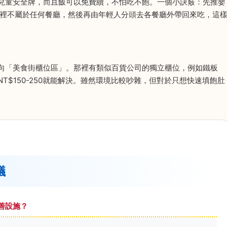
兒童安全牌，而且飯可以免費續，不怕吃不飽。一個小訣竅：先推嬰
那裡不屬於任何餐廳，然後再由年輕人分頭去各餐廳外帶回來吃，這
向「美食街櫃位區」。那裡有類似百貨公司的獨立櫃位，例如鐵板
$150-250就能解決。雖然環境比較吵雜，但對於只想快速填飽肚
議
善設施？