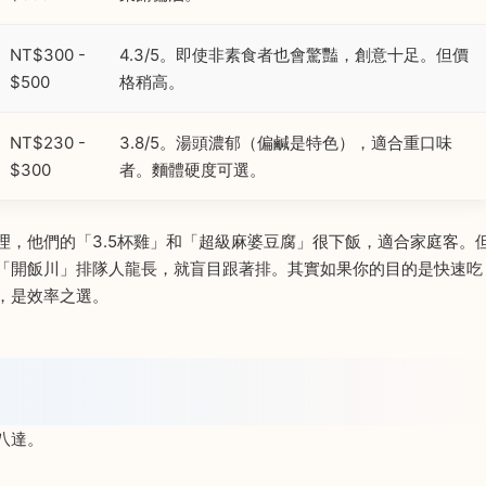
NT$300 -
4.3/5。即使非素食者也會驚豔，創意十足。但價
$500
格稍高。
NT$230 -
3.8/5。湯頭濃郁（偏鹹是特色），適合重口味
$300
者。麵體硬度可選。
理，他們的「3.5杯雞」和「超級麻婆豆腐」很下飯，適合家庭客。
「開飯川」排隊人龍長，就盲目跟著排。其實如果你的目的是快速吃
，是效率之選。
八達。