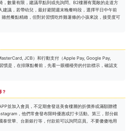
椅，數量有限，建議早點到或先詢問。B2樓層有寬敞的走道方
人建議，若帶幼兒，最好避開週末晚餐時段，選擇平日中午前
餐廳，雖然餐點精緻，但對於習慣吃炸雞薯條的小孩來說，接受度可
Card, JCB）和行動支付（Apple Pay, Google Pay,
我的習慣是，在排隊點餐前，先看一眼櫃檯旁的付款標示，確認支
得？
APP並加入會員，不定期會發送美食樓層的折價券或滿額贈禮
Instagram，他們常會發布限時優惠或打卡活動。第三，部分銀
國泰世華、台新銀行等，付款前可以詢問店員。不要傻傻地用