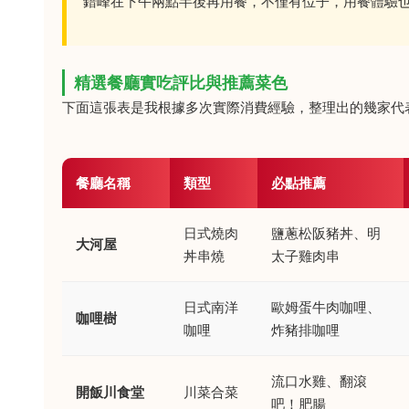
錯峰在下午兩點半後再用餐，不僅有位子，用餐體驗
精選餐廳實吃評比與推薦菜色
下面這張表是我根據多次實際消費經驗，整理出的幾家代
餐廳名稱
類型
必點推薦
日式燒肉
鹽蔥松阪豬丼、明
大河屋
丼串燒
太子雞肉串
日式南洋
歐姆蛋牛肉咖哩、
咖哩樹
咖哩
炸豬排咖哩
流口水雞、翻滾
開飯川食堂
川菜合菜
吧！肥腸