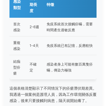
感染
期長
特徵
類型
度
首次
免疫系統首次接觸疥蟎，需要
2-6週
感染
時間產生過敏反應
重複
1-4天
免疫系統已有記憶，反應較快
感染
結痂
不確
感染者身上可能有數百萬隻疥
型疥
定
蟎，傳染力極強
瘡
這個表格清楚顯示了不同情況下的疥瘡潛伏期差異。
我遇過一個案例是護理人員，因為工作環境關係反覆
感染，後來只要接觸到病患，隔天就開始癢了。