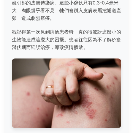
蟲引起的皮膚傳染病。這些小傢伙只有0.3-0.4毫米
大，肉眼幾乎看不見，牠們會鑽入皮膚表層挖隧道產
卵，造成劇烈瘙癢。
我記得第一次見到疥瘡患者時，真的很驚訝這麼小的
生物能造成這麼大的困擾。患者往往因為不了解疥瘡
潛伏期而延誤治療，導致疫情擴散。