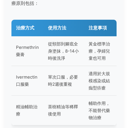
療原則包括：
治療方式
使用方法
注意事項
從頸部到腳底全
黃金標準治
Permethrin
身塗抹，8-14小
療，孕婦兒
藥膏
時後洗淨
童也可用
適用於大規
Ivermectin
單次口服，必要
模感染或結
口服藥
時2週後重複
痂型疥瘡
輔助作用，
精油輔助治
茶樹精油等稀釋
不能替代藥
療
後使用
物治療