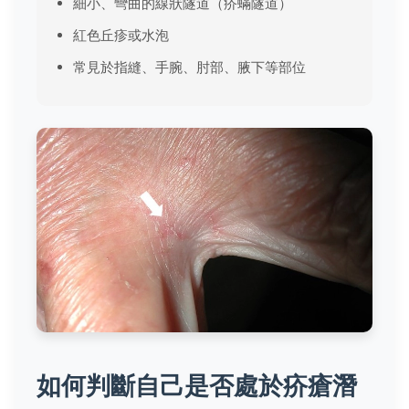
細小、彎曲的線狀隧道（疥蟎隧道）
紅色丘疹或水泡
常見於指縫、手腕、肘部、腋下等部位
如何判斷自己是否處於疥瘡潛