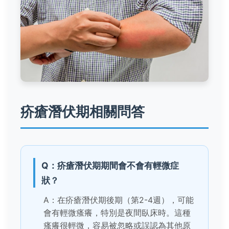
疥瘡潛伏期相關問答
Q：疥瘡潛伏期期間會不會有輕微症
狀？
A：在疥瘡潛伏期後期（第2-4週），可能
會有輕微瘙癢，特別是夜間臥床時。這種
瘙癢很輕微，容易被忽略或誤認為其他原