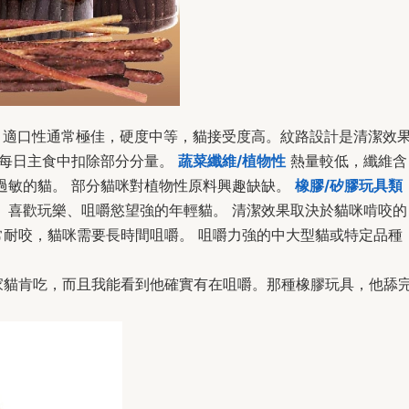
適口性通常極佳，硬度中等，貓接受度高。紋路設計是清潔效
從每日主食中扣除部分分量。
蔬菜纖維/植物性
熱量較低，纖維含
過敏的貓。 部分貓咪對植物性原料興趣缺缺。
橡膠/矽膠玩具類
 喜歡玩樂、咀嚼慾望強的年輕貓。 清潔效果取決於貓咪啃咬的
耐咬，貓咪需要長時間咀嚼。 咀嚼力強的中大型貓或特定品種
家貓肯吃，而且我能看到他確實有在咀嚼。那種橡膠玩具，他舔