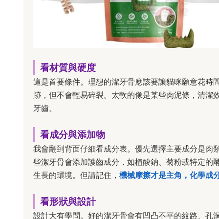
看材質與硬度
這是首要條件。理想的潔牙骨應該要讓貓咪願意花時
跡，但不會輕易碎裂。太軟的像是某些肉泥條，清潔
牙齒。
看成分與添加物
我會翻到背面仔細看成分表。優先選擇主要成分是肉
些潔牙骨會添加護齒成分，如植酸鈉、菊粉或特定的
生長的環境。但請記住，
機械摩擦才是主角，化學成
看形狀與設計
設計大有學問。好的潔牙骨會有凹凸不平的紋路、孔