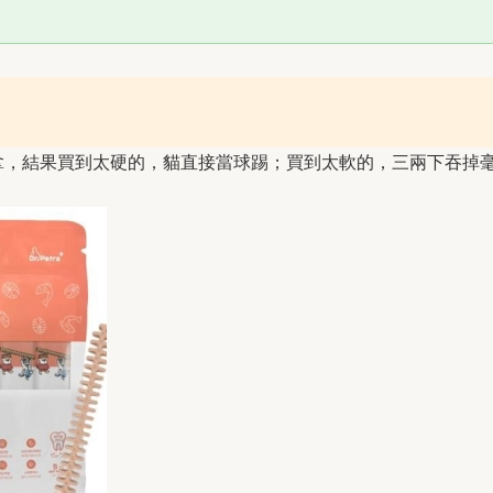
拿，結果買到太硬的，貓直接當球踢；買到太軟的，三兩下吞掉