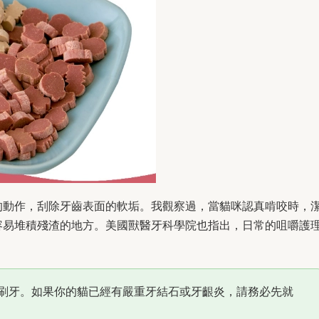
的動作，刮除牙齒表面的軟垢。我觀察過，當貓咪認真啃咬時，
容易堆積殘渣的地方。美國獸醫牙科學院也指出，日常的咀嚼護
刷牙。如果你的貓已經有嚴重牙結石或牙齦炎，請務必先就