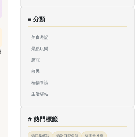
≡ 分類
美食遊記
景點玩樂
細
爬寵
移民
植物養護
生活驛站
# 熱門標籤
貓口臭解決
貓咪口腔保健
貓零食推薦