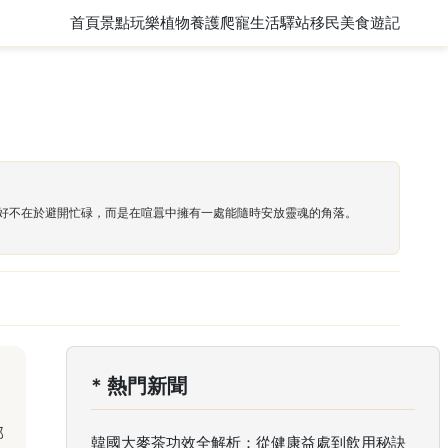
首頁
景點玩樂
植物養護
爬寵
生活驛站
移民
美食遊記
好不在於避開忙碌，而是在喧囂中擁有一處能隨時安放靈魂的角落。
* 熱門新聞
，
部
韓國大麥茶功效全解析：從健康益處到飲用秘訣