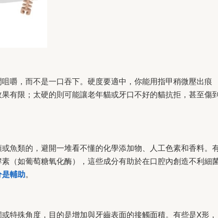
間咀嚼，而不是一口吞下。硬度要適中，你能用指甲稍微壓出痕
效果有限；太硬的則可能讓老年貓或牙口不好的貓抗拒，甚至傷
類或魚類的，避開一堆看不懂的化學添加物、人工色素和香料。
酵素（如葡萄糖氧化酶），這些成分有助於在口腔內創造不利細
分是輔助
。
洞或特殊角度，目的是增加與牙齒表面的接觸面積。有些是X形，