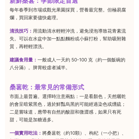
新鮮桑葚：季節限定首選
每年春季到市場或觀光果園採買，營養最完整。但極易腐
爛，買回家要儘快處理。
清洗技巧：
用流動清水輕輕沖洗，避免浸泡導致花青素流
失。可以在水盆中加一點點麵粉或小蘇打粉，幫助吸附雜
質，再輕輕漂洗。
建議食用量：
一般成人一天約 50-100 克（約一個飯碗的
八分滿）。脾胃較虛者減半。
桑葚乾：最常見的常備形式
市面上最普遍。選擇時注意兩點：一是看顏色，天然曬乾
的會呈暗紫黑色，過於鮮豔烏黑的可能經過染色或燻硫；
二是嘗味道，應帶有自然的酸甜和微澀感，如果只有死
甜，可能是加糖過多。
一個實用吃法：
將桑葚乾（約10顆）、枸杞（一小把）、