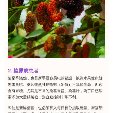
2. 糖尿病患者
這是爭議點，也是新手最容易犯的錯誤：以為水果健康就
無限量吃。桑葚雖然升糖指數（GI值）不算頂尖高，但它
含有果糖。尤其是市售的桑葚果醬、桑葚汁，為了口感常
常添加大量精製糖，對血糖控制非常不利。
即使是新鮮桑葚，也必須算入每日糖分攝取總量。衛福部