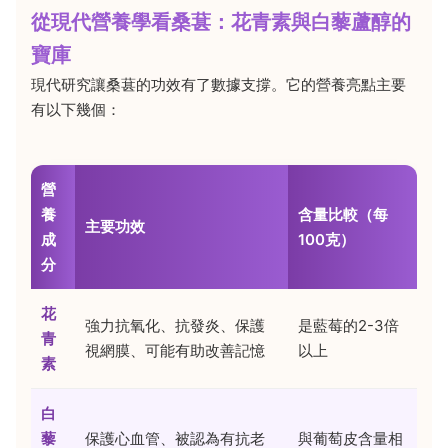
從現代營養學看桑葚：花青素與白藜蘆醇的
寶庫
現代研究讓桑葚的功效有了數據支撐。它的營養亮點主要
有以下幾個：
營
養
含量比較（每
主要功效
成
100克）
分
花
強力抗氧化、抗發炎、保護
是藍莓的2-3倍
青
視網膜、可能有助改善記憶
以上
素
白
藜
保護心血管、被認為有抗老
與葡萄皮含量相