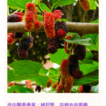
從中醫看桑葚：補肝腎、益精血的要藥