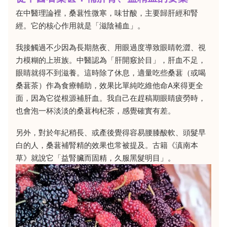
在中醫理論裡，桑葚性微寒，味甘酸，主要歸肝經和腎
經。它的核心作用就是「滋陰補血」。
我接觸過不少因為長期熬夜、用眼過度導致眼睛乾澀、視
力模糊的上班族。中醫認為「肝開竅於目」，肝血不足，
眼睛就得不到滋養。這時除了休息，適量吃些桑葚（或喝
桑葚茶）作為食療輔助，效果比單純吃維他命A來得更全
面，因為它從根源補肝血。我自己在趕稿期眼睛疲勞時，
也會泡一杯淡淡的桑葚枸杞茶，感覺確實有差。
另外，對於年紀稍長、或產後覺得容易腰膝酸軟、頭髮早
白的人，桑葚補腎精的效果也常被提及。古籍《滇南本
草》就說它「益腎臟而固精，久服黑髮明目」。