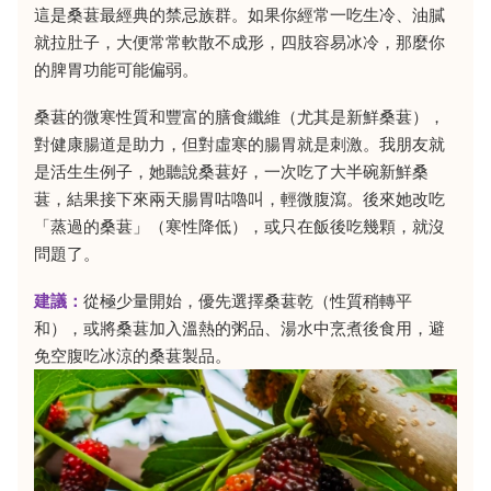
這是桑葚最經典的禁忌族群。如果你經常一吃生冷、油膩
就拉肚子，大便常常軟散不成形，四肢容易冰冷，那麼你
的脾胃功能可能偏弱。
桑葚的微寒性質和豐富的膳食纖維（尤其是新鮮桑葚），
對健康腸道是助力，但對虛寒的腸胃就是刺激。我朋友就
是活生生例子，她聽說桑葚好，一次吃了大半碗新鮮桑
葚，結果接下來兩天腸胃咕嚕叫，輕微腹瀉。後來她改吃
「蒸過的桑葚」（寒性降低），或只在飯後吃幾顆，就沒
問題了。
建議：
從極少量開始，優先選擇桑葚乾（性質稍轉平
和），或將桑葚加入溫熱的粥品、湯水中烹煮後食用，避
免空腹吃冰涼的桑葚製品。