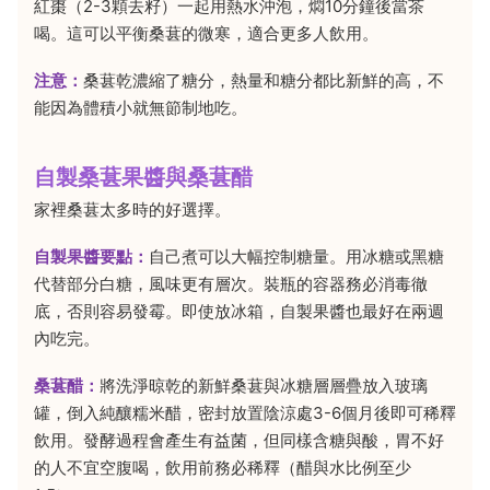
紅棗（2-3顆去籽）一起用熱水沖泡，燜10分鐘後當茶
喝。這可以平衡桑葚的微寒，適合更多人飲用。
注意：
桑葚乾濃縮了糖分，熱量和糖分都比新鮮的高，不
能因為體積小就無節制地吃。
自製桑葚果醬與桑葚醋
家裡桑葚太多時的好選擇。
自製果醬要點：
自己煮可以大幅控制糖量。用冰糖或黑糖
代替部分白糖，風味更有層次。裝瓶的容器務必消毒徹
底，否則容易發霉。即使放冰箱，自製果醬也最好在兩週
內吃完。
桑葚醋：
將洗淨晾乾的新鮮桑葚與冰糖層層疊放入玻璃
罐，倒入純釀糯米醋，密封放置陰涼處3-6個月後即可稀釋
飲用。發酵過程會產生有益菌，但同樣含糖與酸，胃不好
的人不宜空腹喝，飲用前務必稀釋（醋與水比例至少