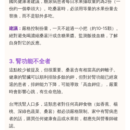
國民健康署建議，糖尿病患者每日水果攝取量約為2份（一
份約一個拳頭大）。吃桑葚時，必須用等量的水果份量去
替換，而不是額外多吃。
建議：
嚴格控制份量，一天不超過一小把（約10-15顆）。
絕對避免喝濃縮桑葚汁或含糖果醬。監測飯後血糖，了解
自身對它的反應。
3. 腎功能不全者
這點較少被提及，但很重要。桑葚含有相當高的鉀離子。
健康的腎臟可以順利排除多餘的鉀，但對於腎功能已經衰
退的患者，排鉀能力下降，可能導致「高血鉀症」，嚴重
時會影響心跳，有生命危險。
台灣洗腎人口多，這類患者對任何高鉀食物（如香蕉、楊
桃、深綠色蔬菜、桑葚）都必須嚴格限制。家中有腎病患
者的話，購買任何健康食品或水果前，都應先與營養師確
認。