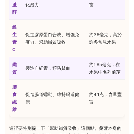
蘆
化潛力
當
醇
維
生
促進膠原蛋白合成、增強免
約36毫克，高於
素
疫力、幫助鐵質吸收
許多常見水果
C
鐵
約1.85毫克，在
製造血紅素，預防貧血
質
水果中名列前茅
膳
食
促進腸道蠕動、維持腸道健
約4.1克，含量豐
纖
康
富
維
這裡要特別提一下「幫助鐵質吸收」這個點。桑葚本身的