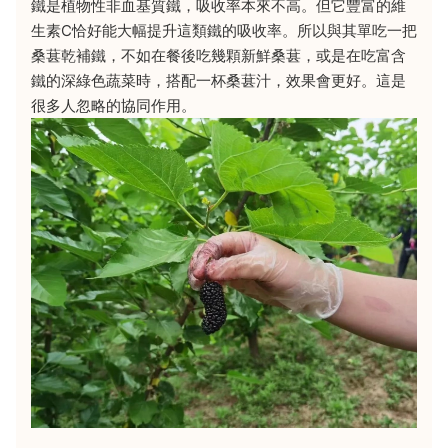
鐵是植物性非血基質鐵，吸收率本來不高。但它豐富的維
生素C恰好能大幅提升這類鐵的吸收率。所以與其單吃一把
桑葚乾補鐵，不如在餐後吃幾顆新鮮桑葚，或是在吃富含
鐵的深綠色蔬菜時，搭配一杯桑葚汁，效果會更好。這是
很多人忽略的協同作用。