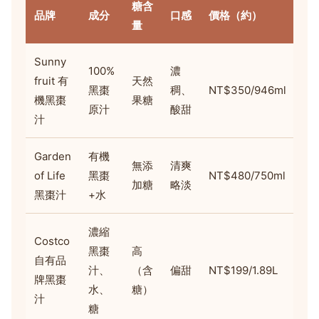
糖含
品牌
成分
口感
價格（約）
個
量
Sunny
100%
濃
fruit 有
天然
黑棗
稠、
NT$350/946ml
★
機黑棗
果糖
原汁
酸甜
汁
Garden
有機
無添
清爽
of Life
黑棗
NT$480/750ml
★
加糖
略淡
黑棗汁
+水
濃縮
Costco
黑棗
高
自有品
汁、
（含
偏甜
NT$199/1.89L
★
牌黑棗
水、
糖）
汁
糖