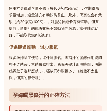
黑棗本身鐵質含量不錯（每100克約2毫克），孕期鐵需
求量增加，適量補充有助預防貧血。此外，黑棗也含有葉
酸（約20微克/100克），對胎兒神經發育有幫助。但要
提醒：黑棗汁的鐵吸收率不如動物性來源，當作輔助就
好，不能取代鐵劑或紅肉。
促進腸道蠕動，減少脹氣
很多孕婦除了便秘，還伴隨脹氣。黑棗汁的發酵作用能調
整腸道菌叢，幫助氣體排出。我喝黑棗汁那段時間，明顯
感覺肚子沒那麼鼓，打嗝放屁都順暢多了（雖然不太雅
觀，但真的很舒坦）。
孕婦喝黑棗汁的正確方法