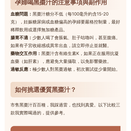
孕婦喝黑棗汁的注意事項與副作用
血糖問題：
黑棗汁糖分不低（每100毫升約含15-20
克），妊娠糖尿病或血糖偏高的孕婦要嚴格控制量，最好
稀釋飲用或選擇無加糖產品。
腸胃不適：
少數人喝了會脹氣、肚子咕嚕叫，甚至腹痛。
如果有子宮收縮感或異常出血，請立即停止並就醫。
藥物交互作用：
黑棗汁含有維生素K，如果正在服用抗凝
血藥（如肝素），應避免大量攝取，以免影響藥效。
過敏反應：
極少數人對黑棗過敏，初次嘗試從少量開始。
如何挑選優質黑棗汁？
市售黑棗汁百百種，我踩過雷，也找到真愛。以下比較三
款我實際喝過的，提供參考。