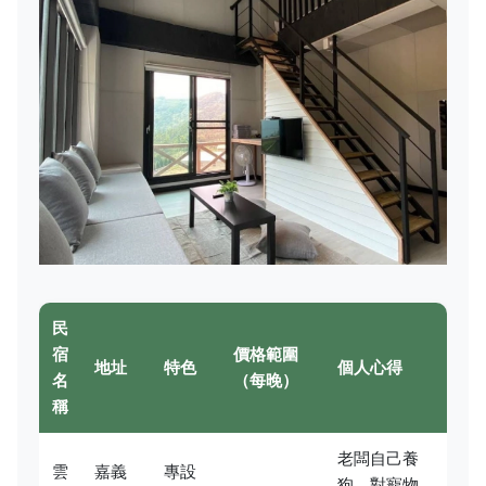
民
宿
價格範圍
地址
特色
個人心得
名
（每晚）
稱
老闆自己養
雲
嘉義
專設
狗，對寵物