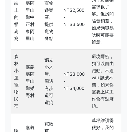
端
縣阿
寵物
需求很了
上
里山
遊樂
NT$2,500
解。但房間
的
鄉中
區、
-
隔音稍差，
貓
正村
提供
NT$3,500
如果狗容易
狗
東阿
寵物
吠叫可能要
窩
里山
餐點
留意。
森
環境隱密，
獨立
林
狗可以自由
嘉義
小木
小
跑動。不過
縣阿
屋、
NT$3,000
屋
wifi 訊號不
里山
周邊
-
寵
穩，如果你
鄉樂
有步
NT$4,000
物
需要上網工
野村
道可
民
作會有點麻
遛狗
宿
煩。
草坪維護得
寬敞
嘉義
很好，我的
曙
草