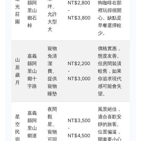
縣阿
NT$2,800
狗咖啡在那
光
坪、
里山
-
裡玩得很開
莊
允許
鄉石
NT$3,800
心。缺點是
園
大型
棹
早餐選擇較
犬
少。
寵物
價格實惠，
嘉義
免清
態度友善。
山
縣阿
潔
NT$2,200
但房間裝潢
居
里山
費、
-
較舊，如果
歲
鄉十
提供
NT$3,000
你追求現代
月
字路
寵物
感可能會失
睡墊
望。
夜間
風景絕佳，
嘉義
星
觀
適合喜歡安
縣阿
NT$3,500
空
星、
靜的旅客。
里山
-
民
寵物
位置偏遠，
鄉達
NT$4,500
宿
可同
開車要小心