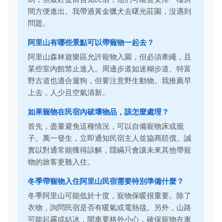
間方便進出。我帶過黃金獵犬去曙光莊園，沒遇到
問題。
阿里山有哪些景點可以帶寵物一起去？
阿里山森林遊樂區允許寵物入園，但必須牽繩，且
某些室內館禁止進入。周邊步道如迷糊步道、特富
野古道也適合遛狗，但要注意野生動物。我推薦早
上去，人少且空氣清新。
如果寵物在民宿內破壞物品，該怎麼處理？
首先，盡量避免這種情況，可以自備寵物床或籠
子。萬一發生，立即通知民宿主人並協商賠償。誠
實以對通常能獲得諒解，隱瞞只會讓未來其他帶寵
物的旅客更難入住。
冬季帶寵物入住阿里山民宿需要特別準備什麼？
冬季阿里山可能低於十度，寵物保暖很重要。除了
衣物，詢問民宿是否有暖氣或電熱毯。另外，山路
可能起霧或結冰，開車要格外小心，確保寵物在車