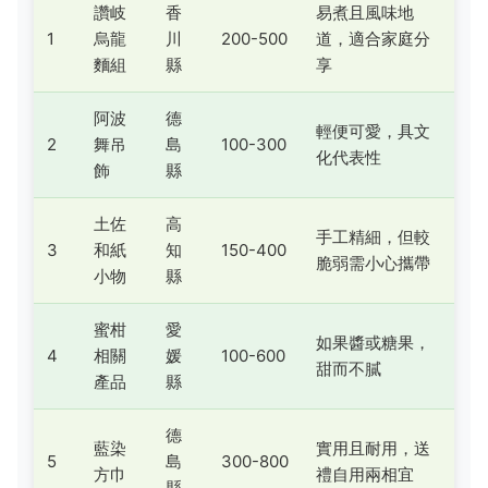
讚岐
香
易煮且風味地
1
烏龍
川
200-500
道，適合家庭分
麵組
縣
享
阿波
德
輕便可愛，具文
2
舞吊
島
100-300
化代表性
飾
縣
土佐
高
手工精細，但較
3
和紙
知
150-400
脆弱需小心攜帶
小物
縣
蜜柑
愛
如果醬或糖果，
4
相關
媛
100-600
甜而不膩
產品
縣
德
藍染
實用且耐用，送
5
島
300-800
方巾
禮自用兩相宜
縣