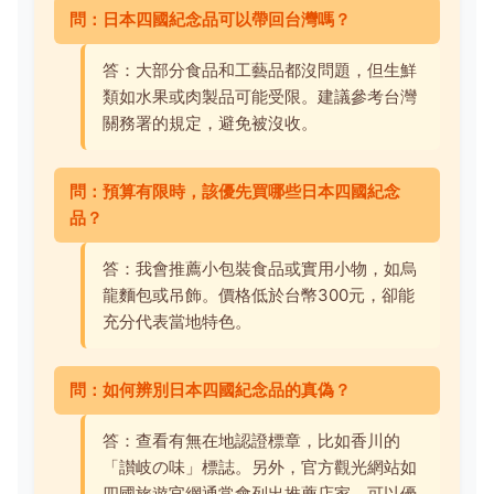
問：日本四國紀念品可以帶回台灣嗎？
答：大部分食品和工藝品都沒問題，但生鮮
類如水果或肉製品可能受限。建議參考台灣
關務署的規定，避免被沒收。
問：預算有限時，該優先買哪些日本四國紀念
品？
答：我會推薦小包裝食品或實用小物，如烏
龍麵包或吊飾。價格低於台幣300元，卻能
充分代表當地特色。
問：如何辨別日本四國紀念品的真偽？
答：查看有無在地認證標章，比如香川的
「讃岐の味」標誌。另外，官方觀光網站如
四國旅遊官網通常會列出推薦店家，可以優