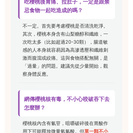
吃櫻桃後胃痛、拉肚子，一定是跟禁
忌食物一起吃造成的嗎？
不一定。首先要考慮櫻桃是否清洗乾淨。
其次，櫻桃本身含有山梨糖醇和纖維，一
次吃太多（比如超過20-30顆），腸道敏
感的人本身就容易因為高滲透壓和纖維刺
激而腹瀉或絞痛。這與食物搭配無關，是
「過量」的問題。建議先從少量開始，觀
察身體反應。
網傳櫻桃核有毒，不小心咬破吞下去
怎麼辦？
櫻桃核內含有氰苷，咀嚼破碎後在胃酸作
用下可能釋放微量氫氰酸。但
單一顆不小