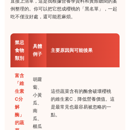
直接上清單，這是我根據營養學資料和實際聽聞的案
例整理的。你可以把它想成櫻桃的「黑名單」，一起
吃不僅沒好處，還可能惹麻煩。
禁忌
具體
食物
主要原因與可能後果
例子
類別
富含
胡蘿
「維
蔔、
生素
這些蔬菜含有的酶會破壞櫻桃
小黃
C分
的維生素C，降低營養價值。這
瓜、
解
是最常見也最容易被忽略的一
南
酶」
點。
瓜、
的蔬
櫛瓜