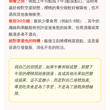
兩餐之間
：例如上午10點或下午3點當點心。這時胃
處於相對空虛狀態，櫻桃的養分能較好被吸收，也不
易與其他食物衝突。
飯前30分鐘
：飯前少量食用（例如5-8顆），其中的
纖維和果酸能有些許促進食慾的效果。但胃潰瘍或胃
酸過多者不適合。
絕對要避免的時機：
飯後立刻將櫻桃當甜點。這是最
容易引發腹脹、消化不良的吃法。
我自己的習慣是，如果午餐有蝦或蟹，那麼下
午茶的櫻桃我就會跳過，改成其他水果如芭樂
或蘋果。這不是膽小，而是對自己身體負責。
畢竟吃美食是為了享受，不是為了挑戰身體極
限。