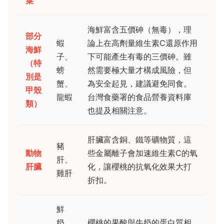
菜
海鮮富含五價砷（無毒），理
部分
蝦
論上在高劑量維生素C還原作用
海鮮
子、
下可能產生有毒的三價砷。雖
（特
螃
然需要極大量才構成風險，但
別是
蟹、
為安全起見，建議避免同食。
甲殼
龍蝦
台灣食藥署的食品營養資料庫
類）
也提及相關注意。
肝臟富含銅、鐵等礦物質，這
豬
動物
些金屬離子會加速維生素C的氧
肝、
肝臟
化，讓櫻桃的抗氧化效果大打
雞肝
折扣。
鮮
奶、
櫻桃的果酸與牛奶的蛋白質相