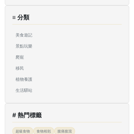
≡ 分類
美食遊記
景點玩樂
爬寵
移民
植物養護
生活驛站
# 熱門標籤
超級食物
食物相剋
腹痛腹瀉