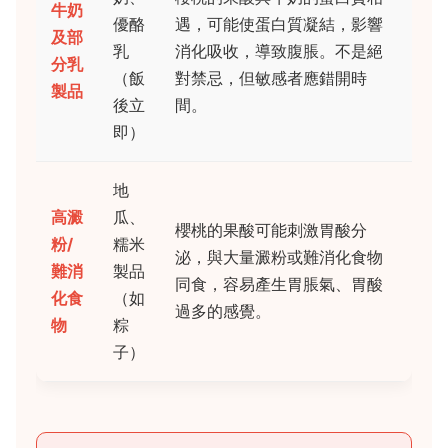
牛奶
優酪
遇，可能使蛋白質凝結，影響
及部
乳
消化吸收，導致腹脹。不是絕
分乳
（飯
對禁忌，但敏感者應錯開時
製品
後立
間。
即）
地
高澱
瓜、
櫻桃的果酸可能刺激胃酸分
粉/
糯米
泌，與大量澱粉或難消化食物
難消
製品
同食，容易產生胃脹氣、胃酸
化食
（如
過多的感覺。
物
粽
子）