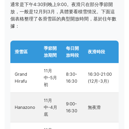
通常是下午4:30到晚上9:00。夜滑只在部分季節開
放，一般是12月到3月，具體要看積雪情況。下面這
個表格整理了各滑雪區的典型開放時間，基於往年數
據：
季節開
每日開
滑雪區
夜滑時段
放期間
放時段
11月
Grand
8:30-
16:30-21:00
中-5月
Hirafu
16:30
(12月-3月)
初
11月
9:00-
Hanazono
中-4月
無夜滑
16:30
底