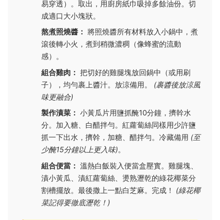
易穿透）。取出，用廚房紙巾吸掉多餘油份。切
成適口大小塊狀。
熬煮照燒醬：
將照燒醬所有材料放入小鍋中，煮
滾後轉小火，煮到稍微濃稠（像蜂蜜的流動
感）。
組合雞肉：
把切好的雞腿塊放回鍋中（或用刷
子），均勻裹上醬汁。放涼備用。
(裹醬後放涼風
味更融合)
製作漬菜：
小黃瓜片用鹽抓醃10分鐘，擠幹水
分。加入糖、白醋拌勻。紅蘿蔔絲同樣用少許鹽
抓一下出水，擠幹，加糖、醋拌勻。冷藏備用
(至
少醃15分鐘以上更入味)
。
組合便當：
溫熱白飯裝入便當盒壓實。雞腿塊、
漬小黃瓜、漬紅蘿蔔絲、燙熟瀝乾的綠花椰菜分
割槽擺放。最後撒上一點白芝麻。完成！
(綠花椰
菜記得要徹底瀝乾！)