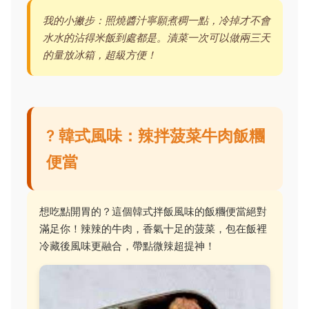
我的小撇步：照燒醬汁寧願煮稠一點，冷掉才不會
水水的沾得米飯到處都是。漬菜一次可以做兩三天
的量放冰箱，超級方便！
? 韓式風味：辣拌菠菜牛肉飯糰
便當
想吃點開胃的？這個韓式拌飯風味的飯糰便當絕對
滿足你！辣辣的牛肉，香氣十足的菠菜，包在飯裡
冷藏後風味更融合，帶點微辣超提神！