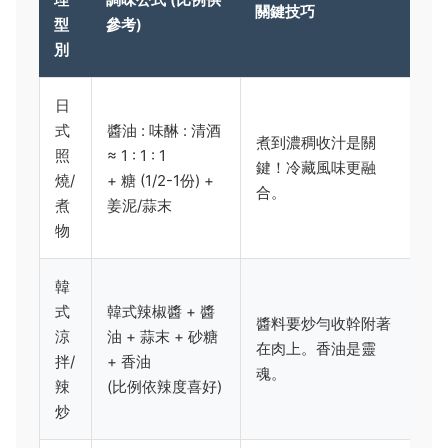
關鍵技巧
型
參考)
別
日
式
醬油 : 味醂 : 清酒
煮到濃稠收汁是關
照
≈ 1 : 1 : 1
鍵！冷藏風味更融
燒/
+ 糖 (1/2-1份) +
合。
煮
姜泥/蒜末
物
韓
式
韓式辣椒醬 + 醬
醬料要炒勻收幹附著
涼
油 + 蒜末 + 砂糖
在肉上。香油是靈
拌/
+ 香油
魂。
辣
(比例依辣度喜好)
炒