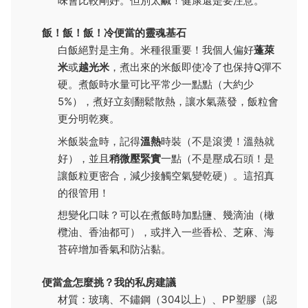
味會比較剛好。但別太鹹！健康還是要注意。
飯！飯！飯！冷便當的靈魂基石
白飯絕對是主角。米種很重要！我個人偏好
蓬萊
米
或
越光米
，煮出來的米飯即使冷了也保持Q彈不
硬。煮飯時水量可比平常少一點點（大約少
5%），煮好立刻翻鬆散熱，讓水氣蒸發，飯粒會
更分明乾爽。
米飯裝盒時，記得
溫熱
時裝（不是滾燙！溫熱就
好），並且
稍微壓緊實
一點（不是壓成石頭！是
讓飯粒更密合，減少接觸空氣變乾硬）。這招真
的很管用！
想變化口味？可以在煮飯時加點鹽、幾滴油（橄
欖油、香油都可），或拌入一些香松、芝麻、海
苔碎增加香氣和防沾黏。
便當盒怎麼挑？我的私房建議
材質：玻璃、不鏽鋼（304以上）、PP塑膠（認