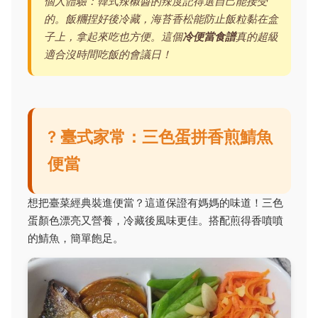
個人體驗：韓式辣椒醬的辣度記得選自己能接受
的。飯糰捏好後冷藏，海苔香松能防止飯粒黏在盒
子上，拿起來吃也方便。這個
冷便當食譜
真的超級
適合沒時間吃飯的會議日！
? 臺式家常：三色蛋拼香煎鯖魚
便當
想把臺菜經典裝進便當？這道保證有媽媽的味道！三色
蛋顏色漂亮又營養，冷藏後風味更佳。搭配煎得香噴噴
的鯖魚，簡單飽足。