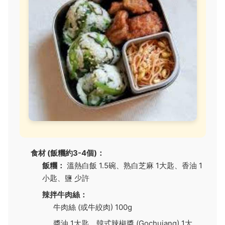
食材 (飯糰約3-4個)：
飯糰：
溫熱白飯 1.5碗、熟白芝麻 1大匙、香油 1
小匙、鹽 少許
辣拌牛肉絲：
牛肉絲 (或牛絞肉) 100g
醬油 1大匙、韓式辣椒醬 (Gochujang) 1大