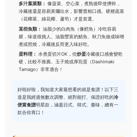
多汁葉菜類：
像菠菜、空心菜，煮熟後即使擠幹，
冷藏後還是容易黃爛出水，影響賣相口感。硬梗蔬菜
（花椰菜、綠花椰、蘆筍）才是首選。
某些魚類：
油脂少的白肉魚（像鱈魚）冷吃容易
腥，味道很挑人。油脂豐富的鯖魚、秋刀魚做成味噌
煮或照燒，冷藏後反而更入味好吃。
蛋料理：
水煮蛋切片OK，但
炒蛋
冷藏後口感會變乾
硬，比較不推薦。玉子燒或厚煎蛋（Dashimaki
Tamago）非常適合！
好啦好啦，我知道大家最想看的就是食譜！以下三
道是我經過無數次調整、絕對能打、保證好吃的
冷
便當食譜
明星款，涵蓋日式、韓式、臺味，總有一
款合你胃口！