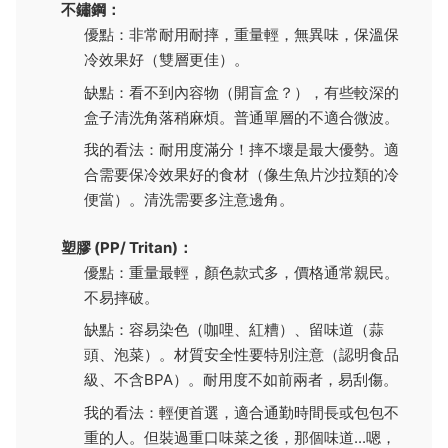
不鏽鋼：
優點：非常耐用耐摔，重量輕，無異味，保溫保
冷效果好（雙層更佳）。
缺點：看不到內容物（開盲盒？），有些較深的
盒子清洗角落稍麻煩。普通單層的不適合微波。
我的看法：耐用度滿分！摔不壞是最大優勢。適
合需要保冷效果好的食材（像生魚片沙拉類的冷
便當）。清洗需要多注意邊角。
塑膠 (PP/ Tritan)：
優點：重量最輕，顏色款式多，價格通常親民。
不易摔破。
缺點：容易染色（咖哩、紅糟）、留味道（蒜
頭、泡菜）。材質安全性要特別注意（認明食品
級、不含BPA）。耐用度不如前兩者，易刮傷。
我的看法：輕便首選，適合通勤時間長或包包不
重的人。但裝過重口味菜之後，那個味道...嗯，