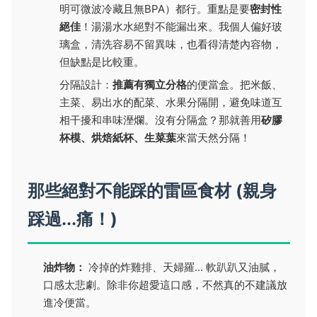
明可微波冷藏且無BPA）都行。重點是要
密封性
絕佳
！湯湯水水絕對不能漏出來。我個人偏好玻
璃盒，清洗容易不留異味，也看得清楚內容物，
但缺點是比較重。
分隔設計：
推薦有獨立分格
的便當盒。把米飯、
主菜、易出水的配菜、水果分隔開，避免味道互
相干擾和串味溼爛。沒有分隔盒？那就善用
矽膠
杯模、烘焙紙杯、生菜葉
來當天然分隔！
那些絕對不能踩的雷區食材 (親身
踩過...痛！)
油炸物：
冷掉的炸雞排、天婦羅... 軟趴趴又油膩，
口感太悲劇。除非你超愛這口感，不然真的不建議放
進冷便當。