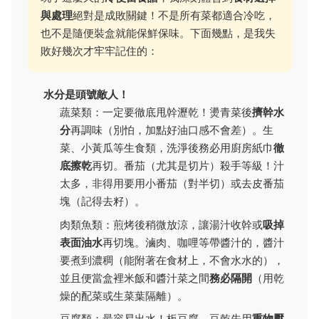
與處理
絕對是成敗關鍵！不是所有菜都適合冷吃，
也不是隨便裝盒就能保鮮保味。下面幾點，是我失
敗好幾次才牢牢記住的：
水分是頭號敵人！
蔬菜類：一定要徹底甩幹瀝乾！燙青菜後
擠幹水
分
再調味（別怕，加點好油口感不會差）。生
菜、小黃瓜等生食類，洗淨後務必用廚房紙巾
徹
底擦乾
再切。番茄（尤其是切片）殺手等級！汁
太多，非得用要用小番茄（對半切）或去皮番茄
塊（記得去籽）。
肉類魚類：煎烤後稍微放涼，讓湯汁收幹或
吸掉
表面油水
再切塊。滷肉、咖哩等帶醬汁的，醬汁
要煮到濃稠（能附著在食材上，不會水水的），
並且便當盒裡米飯和醬汁菜之間
務必隔開
（用乾
燥的配菜或生菜葉隔離）。
豆腐類：最容易出水！板豆腐、豆乾先用
重物壓