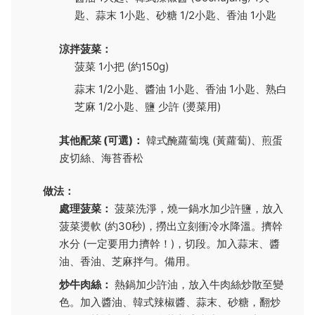
匙、蒜末 1小匙、砂糖 1/2小匙、香油 1小匙
涼拌菠菜：
菠菜 1小把 (約150g)
蒜末 1/2小匙、醬油 1小匙、香油 1小匙、熟白
芝麻 1/2小匙、鹽 少許 (燙菜用)
其他配菜 (可選)：
韓式醃蘿蔔塊 (黃蘿蔔)、煎蛋
皮切絲、海苔香松
做法：
處理菠菜：
菠菜洗淨，燒一鍋水加少許鹽，放入
菠菜燙軟 (約30秒)，撈出立刻衝冷水降溫。擠幹
水分 (一定要用力擠幹！)，切段。加入蒜末、醬
油、香油、芝麻拌勻。備用。
炒牛肉絲：
熱鍋加少許油，放入牛肉絲炒散至變
色。加入醬油、韓式辣椒醬、蒜末、砂糖，翻炒