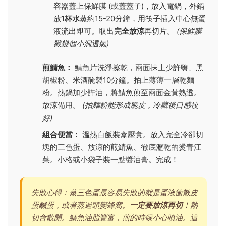
容器蓋上保鮮膜 (或蓋蓋子)，放入電鍋，外鍋
放
1杯水
蒸約15-20分鐘，用筷子插入中心無蛋
液流出即可。取出
完全放涼
再切片。
(保鮮膜
戳幾個小洞透氣)
煎鯖魚：
鯖魚片洗淨擦乾，兩面抹上少許鹽、黑
胡椒粉、米酒醃製10分鐘。拍上薄薄一層乾麵
粉。熱鍋加少許油，將鯖魚煎至兩面金黃熟透。
放涼備用。
(拍麵粉能形成脆皮，冷藏後口感較
好)
組合便當：
溫熱白飯裝盒壓實。放入完全冷卻切
塊的三色蛋、放涼的煎鯖魚、徹底瀝乾的燙青江
菜。小格或小袋子裝一點醬油膏。完成！
失敗心得：蒸三色蛋最容易失敗的就是蛋液衝散皮
蛋鹹蛋，或者蒸過頭變蜂窩。
一定要放涼再切
！熱
切會散開。鯖魚油脂豐富，煎的時候小心噴油。這