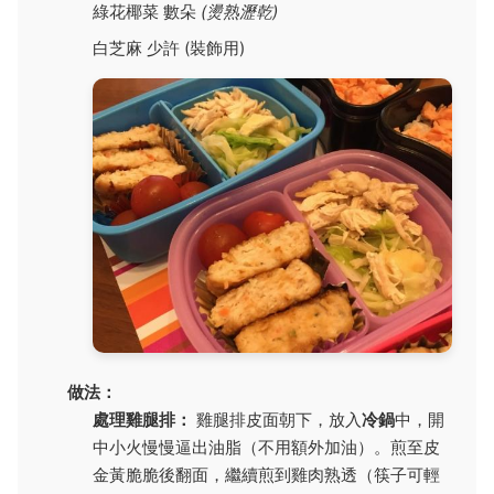
綠花椰菜 數朵
(燙熟瀝乾)
白芝麻 少許 (裝飾用)
做法：
處理雞腿排：
雞腿排皮面朝下，放入
冷鍋
中，開
中小火慢慢逼出油脂（不用額外加油）。煎至皮
金黃脆脆後翻面，繼續煎到雞肉熟透（筷子可輕