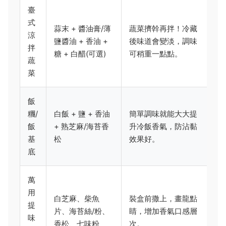
臺
式
蒜末 + 醬油膏/薄
蔬菜擠幹再拌！冷藏
涼
鹽醬油 + 香油 +
後味道會變淡，調味
拌
糖 + 白醋(可選)
可稍重一點點。
蔬
菜
飯
糰/
白飯 + 鹽 + 香油
簡單調味就能大大提
飯
+ 熟芝麻/海苔香
升冷飯香氣，防沾黏
基
松
效果好。
底
萬
用
白芝麻、柴魚
裝盒前撒上，畫龍點
提
片、海苔絲/粉、
睛，增加香氣口感層
味
香松、七味粉
次。