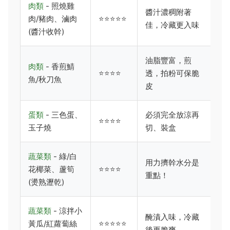
肉類
- 照燒雞
醬汁濃稠附著
肉/豬肉、滷肉
⭐⭐⭐⭐⭐
佳，冷藏更入味
(醬汁收幹)
油脂豐富，煎
肉類
- 香煎鯖
⭐⭐⭐⭐
透，拍粉可保脆
魚/秋刀魚
皮
蛋類
- 三色蛋、
必須完全放涼再
⭐⭐⭐⭐
玉子燒
切、裝盒
蔬菜類
- 綠/白
用力擠幹水分是
花椰菜、蘆筍
⭐⭐⭐⭐
重點！
(燙熟瀝乾)
蔬菜類
- 涼拌小
醃漬入味，冷藏
黃瓜/紅蘿蔔絲
⭐⭐⭐⭐⭐
後更脆爽