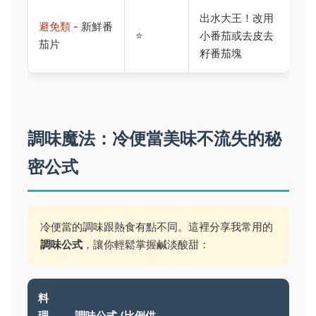
出水大王！改用
避免類
- 新鮮番
⭐
小番茄或去皮去
茄片
籽番茄塊
調味魔法：冷便當美味不流失的秘
密公式
冷便當的調味跟熱食有點不同。這裡分享我常用的
調味公式
，讓你輕鬆掌握鹹淡酸甜：
料
理
調味公式 (比例供