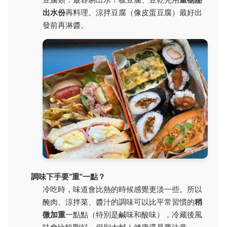
出水份
再料理。涼拌豆腐（像皮蛋豆腐）最好出
發前再淋醬。
調味下手要“重”一點？
冷吃時，味道會比熱的時候感覺更淡一些。所以
醃肉、涼拌菜、醬汁的調味可以比平常習慣的
稍
微加重
一點點（特別是鹹味和酸味），冷藏後風