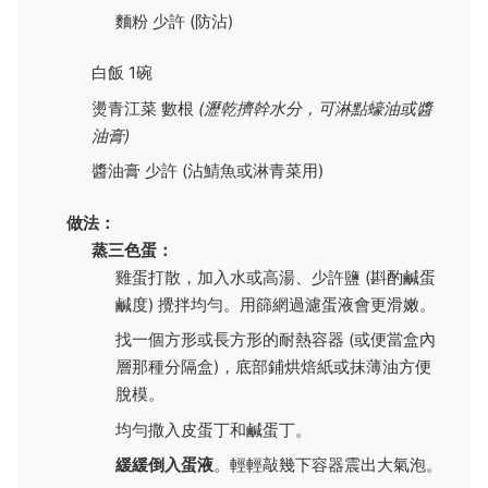
麵粉 少許 (防沾)
白飯 1碗
燙青江菜 數根
(瀝乾擠幹水分，可淋點蠔油或醬
油膏)
醬油膏 少許 (沾鯖魚或淋青菜用)
做法：
蒸三色蛋：
雞蛋打散，加入水或高湯、少許鹽 (斟酌鹹蛋
鹹度) 攪拌均勻。用篩網過濾蛋液會更滑嫩。
找一個方形或長方形的耐熱容器 (或便當盒內
層那種分隔盒)，底部鋪烘焙紙或抹薄油方便
脫模。
均勻撒入皮蛋丁和鹹蛋丁。
緩緩倒入蛋液
。輕輕敲幾下容器震出大氣泡。