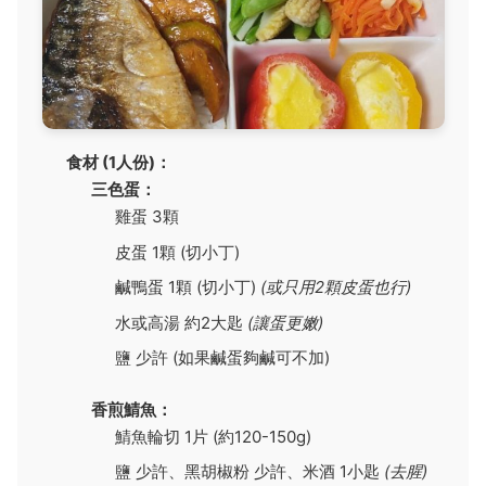
食材 (1人份)：
三色蛋：
雞蛋 3顆
皮蛋 1顆 (切小丁)
鹹鴨蛋 1顆 (切小丁)
(或只用2顆皮蛋也行)
水或高湯 約2大匙
(讓蛋更嫩)
鹽 少許 (如果鹹蛋夠鹹可不加)
香煎鯖魚：
鯖魚輪切 1片 (約120-150g)
鹽 少許、黑胡椒粉 少許、米酒 1小匙
(去腥)