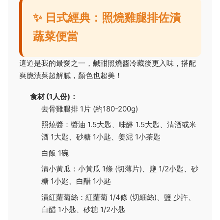
✨ 日式經典：照燒雞腿排佐漬
蔬菜便當
這道是我的最愛之一，鹹甜照燒醬冷藏後更入味，搭配
爽脆漬菜超解膩，顏色也超美！
食材 (1人份)：
去骨雞腿排 1片 (約180-200g)
照燒醬：醬油 1.5大匙、味醂 1.5大匙、清酒或米
酒 1大匙、砂糖 1小匙、姜泥 1小茶匙
白飯 1碗
漬小黃瓜：小黃瓜 1條 (切薄片)、鹽 1/2小匙、砂
糖 1小匙、白醋 1小匙
漬紅蘿蔔絲：紅蘿蔔 1/4條 (切細絲)、鹽 少許、
白醋 1小匙、砂糖 1/2小匙