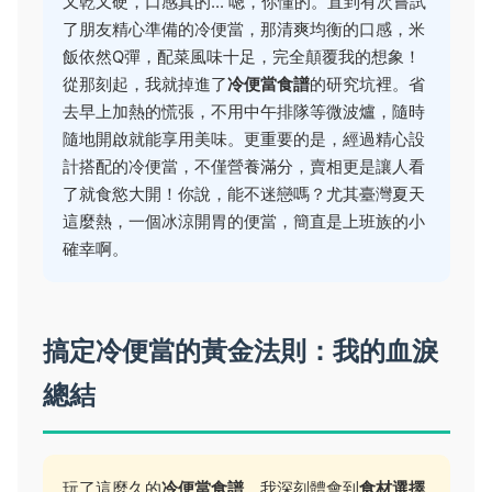
又乾又硬，口感真的... 嗯，你懂的。直到有次嘗試
了朋友精心準備的冷便當，那清爽均衡的口感，米
飯依然Q彈，配菜風味十足，完全顛覆我的想象！
從那刻起，我就掉進了
冷便當食譜
的研究坑裡。省
去早上加熱的慌張，不用中午排隊等微波爐，隨時
隨地開啟就能享用美味。更重要的是，經過精心設
計搭配的冷便當，不僅營養滿分，賣相更是讓人看
了就食慾大開！你說，能不迷戀嗎？尤其臺灣夏天
這麼熱，一個冰涼開胃的便當，簡直是上班族的小
確幸啊。
搞定冷便當的黃金法則：我的血淚
總結
玩了這麼久的
冷便當食譜
，我深刻體會到
食材選擇