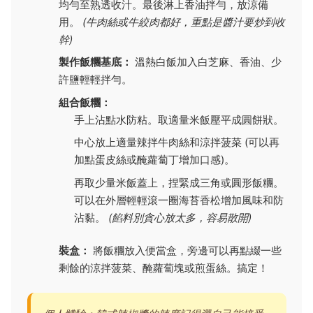
均勻至熟透收汁。最後淋上香油拌勻，放涼備
用。
(牛肉絲或牛絞肉都好，重點是醬汁要炒到收
幹)
製作飯糰基底：
溫熱白飯加入白芝麻、香油、少
許鹽輕輕拌勻。
組合飯糰：
手上沾點水防粘。取適量米飯壓平成圓餅狀。
中心放上適量辣拌牛肉絲和涼拌菠菜 (可以再
加點蛋皮絲或醃蘿蔔丁增加口感)。
再取少量米飯蓋上，捏緊成三角或圓形飯糰。
可以在外層輕輕滾一圈海苔香松增加風味和防
沾黏。
(餡料別貪心放太多，容易散開)
裝盒：
將飯糰放入便當盒，旁邊可以再點綴一些
剩餘的涼拌菠菜、醃蘿蔔塊或煎蛋絲。搞定！