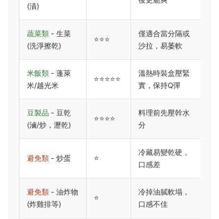
(漬)
蔬菜類
- 生菜
僅適合當分隔或
⭐⭐⭐
(洗淨擦乾)
沙拉，易萎軟
米飯類
- 蓬萊
溫熱時裝盒壓緊
⭐⭐⭐⭐⭐
米/越光米
實，保持Q彈
豆製品
- 豆乾
料理前先壓幹水
⭐⭐⭐⭐
(滷/炒，瀝乾)
分
冷藏易變乾硬，
避免類
- 炒蛋
⭐
口感差
避免類
- 油炸物
冷掉油膩軟塌，
⭐
(炸雞排等)
口感不佳