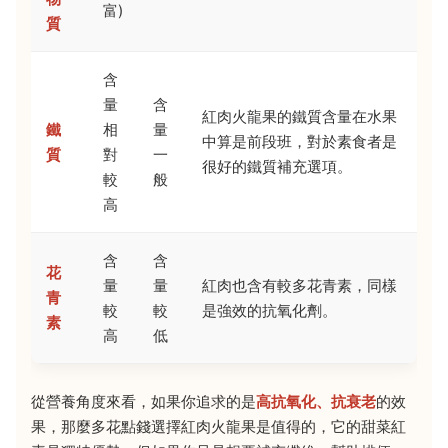
富)
質
含
量
含
紅肉火龍果的鐵質含量在水果
鐵
相
量
中算是前段班，對於素食者是
質
對
一
很好的鐵質補充選項。
較
般
高
含
含
花
量
量
紅肉也含有較多花青素，同樣
青
較
較
是強效的抗氧化劑。
素
高
低
從營養角度來看，如果你追求的是
高抗氧化、抗衰老
的效
果，那麼多花點錢選擇紅肉火龍果是值得的，它的甜菜紅