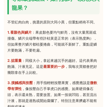
龍果？
不管紅肉白肉，挑選的原則大同小異，但重點稍有不同。
1. 看顏色與鱗片
：果皮顏色要均勻鮮亮，沒有大量黑斑或
撞傷。鱗片尖端帶有些許枯黃是正常的（表示熟度夠），
但如果整片鱗片都枯萎捲曲，可能就不新鮮了。重點是鱗
片要飽滿，不要乾扁。
2. 掂重量
：同樣大小，拿起來越沉手的越好。這代表果肉
飽滿、汁液充足。這是
最重要的一步
，我每次買都會把好
幾顆拿在手上比較。
3. 摸觸感與按壓
：用手指輕輕按壓果實，感覺應該是
微軟
帶有彈性
，像按壓自己手掌虎口的感覺。如果硬得像石
頭，表示還未熟，需要放置。如果一按就凹陷，甚至流出
汁液，那就是過熟或開始腐爛了。特別注意果臍處不能有
裂痕或滲水。