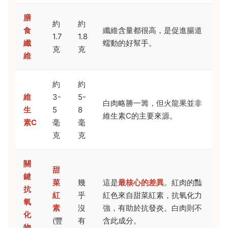
膳
約
約
食
纖維含量都很高，是促進腸道
1.7
1.8
纖
蠕動的好幫手。
克
克
維
約
約
維
3-
5-
白肉略勝一籌，但火龍果並非
生
5
8
維生素C的主要來源。
素C
毫
毫
克
克
關
甜
鍵
菜
幾
這是
最核心的差異
。紅肉的豔
抗
紅
乎
紅色來自甜菜紅素，抗氧化力
氧
素
沒
強，有助於抗發炎。白肉則不
化
(豐
有
含此成分。
物