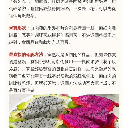
「張牙舞爪」的感覺。紅肉火龍果的鱗片則相對短胖、排
列較緊密，整體輪廓顯得圓潤些。下次去市場，可以先從
這個角度觀察。
果實形狀
：白肉種的果形有時會稍微橢圓一點，而紅肉種
則趨向完美的圓球形或胖胖的橢圓形。不過這個特徵不是
絕對，會因品種和栽培方式而異。
最直接的確認方法
：當然就是看切開的樣品。但如果你買
的是整顆，有個小技巧可以偷偷用——觀察果臍（花朵脫
落處）。有些經驗豐富的攤販會告訴你，紅肉火龍果的果
臍收口處可能帶有一絲不易察覺的紫紅色暈染，而白肉的
則比較乾淨。但我必須說，這個方法成功率大概七成，不
是百分百準確。