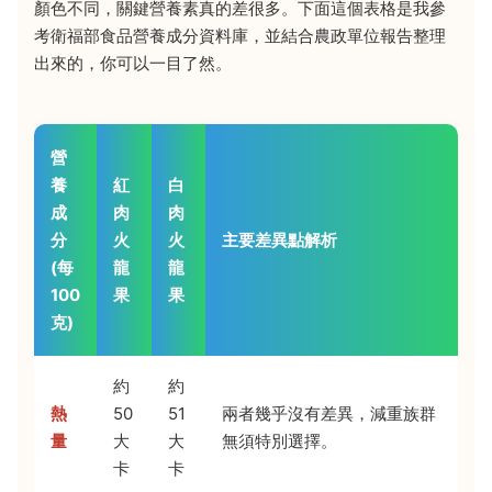
顏色不同，關鍵營養素真的差很多。下面這個表格是我參
考衛福部食品營養成分資料庫，並結合農政單位報告整理
出來的，你可以一目了然。
營
養
紅
白
成
肉
肉
分
火
火
主要差異點解析
(每
龍
龍
100
果
果
克)
約
約
熱
50
51
兩者幾乎沒有差異，減重族群
量
大
大
無須特別選擇。
卡
卡