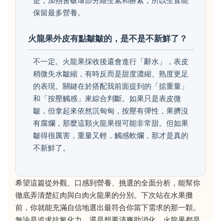
是，加熱會破壞部分維生素和酵素，所以生食能
保留最多營養。
火龍果外皮有點皺皺的，是不是不新鮮了？
不一定。火龍果採收後還會進行「辭水」，表皮
稍微失水皺縮，有時反而是甜度濃縮、熟度更足
的表現。關鍵在於搭配我前面提到的「掂重量」
和「按壓觸感」來綜合判斷。如果只是表皮微
皺，但拿起來依然沉甸甸，按壓有彈性，果臍沒
有腐爛，那麼這顆火龍果很可能非常甜。但如果
皺得很厲害，重量又輕，觸感軟爛，那才是真的
不新鮮了。
希望這篇從外觀、口感到營養、挑選的全面分析，能幫你
徹底弄清楚紅肉與白肉火龍果的分別。下次站在水果攤
前，你就能充滿自信地選出最符合你當下需求的那一顆。
無論是追求抗氧化力，還是想要清爽助消化，火龍果都是