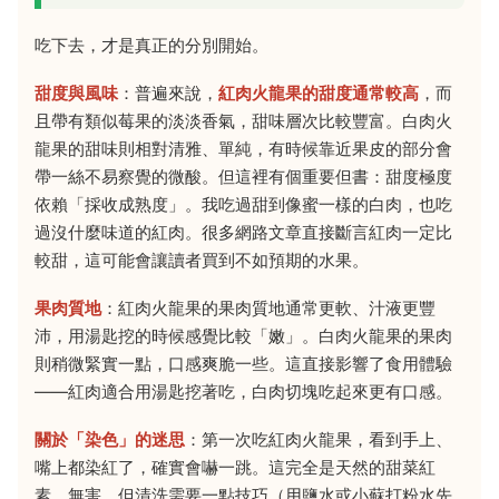
吃下去，才是真正的分別開始。
甜度與風味
：普遍來說，
紅肉火龍果的甜度通常較高
，而
且帶有類似莓果的淡淡香氣，甜味層次比較豐富。白肉火
龍果的甜味則相對清雅、單純，有時候靠近果皮的部分會
帶一絲不易察覺的微酸。但這裡有個重要但書：甜度極度
依賴「採收成熟度」。我吃過甜到像蜜一樣的白肉，也吃
過沒什麼味道的紅肉。很多網路文章直接斷言紅肉一定比
較甜，這可能會讓讀者買到不如預期的水果。
果肉質地
：紅肉火龍果的果肉質地通常更軟、汁液更豐
沛，用湯匙挖的時候感覺比較「嫩」。白肉火龍果的果肉
則稍微緊實一點，口感爽脆一些。這直接影響了食用體驗
——紅肉適合用湯匙挖著吃，白肉切塊吃起來更有口感。
關於「染色」的迷思
：第一次吃紅肉火龍果，看到手上、
嘴上都染紅了，確實會嚇一跳。這完全是天然的甜菜紅
素，無害，但清洗需要一點技巧（用鹽水或小蘇打粉水先