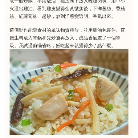
取一個炒鍋，不用放油，雞皮朝下放入雞腿肉塊，用中小
火逼出雞油。看到雞皮變得金黃微焦後，下洋蔥絲、香菇
絲、紅蘿蔔絲一起炒，炒到洋蔥變透明、香氣出來。
這個動作能讓食材的風味物質釋放，並用雞油包裹住。直
接生料放入電鍋和先炒過再放入，成品香氣差了一個等
級。我試過偷懶省略，飯吃起來就覺得少了點什麼。