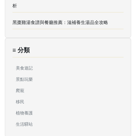
析
黑棗雞湯食譜與餐廳推薦：滋補養生湯品全攻略
≡ 分類
美食遊記
景點玩樂
爬寵
移民
植物養護
生活驛站