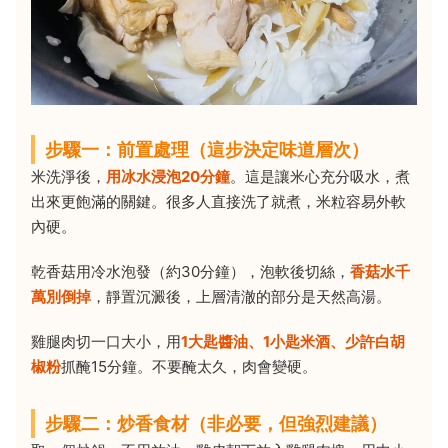
步驟一：前置處理（這步決定味道層次）
米洗淨後，
用冰水浸泡20分鐘
。這是讓米心充分吸水，煮
出來更飽滿的關鍵。很多人直接洗了就煮，米粒容易外軟
內硬。
乾香菇用冷水泡發（約30分鐘），泡軟後切絲，
香菇水千
萬別倒掉
，靜置沉澱後，上層清澈的部分是天然高湯。
雞腿肉切一口大小，用
1大匙醬油、1小匙米酒、少許白胡
椒粉
抓醃15分鐘。不要醃太久，肉會變硬。
步驟二：炒香食材（非必要，但強烈建議）