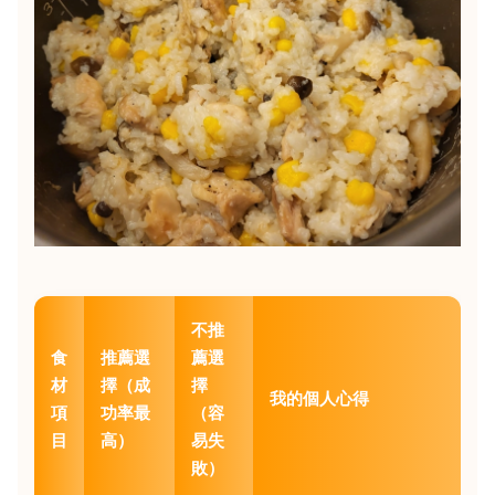
不推
食
推薦選
薦選
材
擇（成
擇
我的個人心得
項
功率最
（容
目
高）
易失
敗）