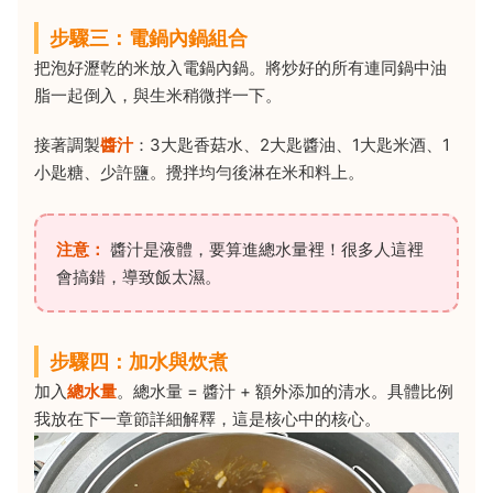
步驟三：電鍋內鍋組合
把泡好瀝乾的米放入電鍋內鍋。將炒好的所有連同鍋中油
脂一起倒入，與生米稍微拌一下。
接著調製
醬汁
：3大匙香菇水、2大匙醬油、1大匙米酒、1
小匙糖、少許鹽。攪拌均勻後淋在米和料上。
注意：
醬汁是液體，要算進總水量裡！很多人這裡
會搞錯，導致飯太濕。
步驟四：加水與炊煮
加入
總水量
。總水量 = 醬汁 + 額外添加的清水。具體比例
我放在下一章節詳細解釋，這是核心中的核心。