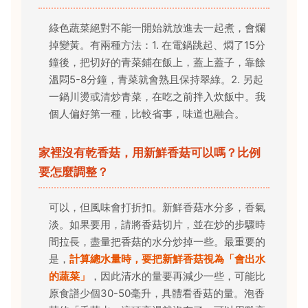
綠色蔬菜絕對不能一開始就放進去一起煮，會爛
掉變黃。有兩種方法：1. 在電鍋跳起、燜了15分
鐘後，把切好的青菜鋪在飯上，蓋上蓋子，靠餘
溫悶5-8分鐘，青菜就會熟且保持翠綠。2. 另起
一鍋川燙或清炒青菜，在吃之前拌入炊飯中。我
個人偏好第一種，比較省事，味道也融合。
家裡沒有乾香菇，用新鮮香菇可以嗎？比例
要怎麼調整？
可以，但風味會打折扣。新鮮香菇水分多，香氣
淡。如果要用，請將香菇切片，並在炒的步驟時
間拉長，盡量把香菇的水分炒掉一些。最重要的
是，
計算總水量時，要把新鮮香菇視為「會出水
的蔬菜」
，因此清水的量要再減少一些，可能比
原食譜少個30-50毫升，具體看香菇的量。泡香