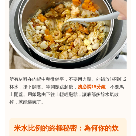
所有材料在內鍋中稍微鋪平，不要用力壓。外鍋放1杯到1.2
杯水，按下開關。等開關跳起後，
務必燜15分鐘
，不要馬
上開蓋。用飯匙由下往上輕輕翻鬆，讓底部多餘水氣散
掉，就能裝碗了。
米水比例的終極秘密：為何你的炊