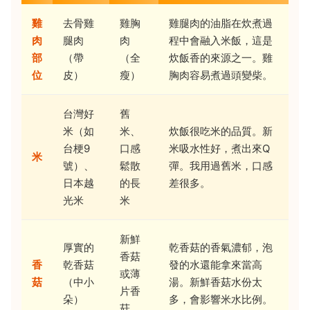
雞
去骨雞
雞胸
雞腿肉的油脂在炊煮過
肉
腿肉
肉
程中會融入米飯，這是
部
（帶
（全
炊飯香的來源之一。雞
位
皮）
瘦）
胸肉容易煮過頭變柴。
台灣好
舊
米（如
米、
炊飯很吃米的品質。新
台梗9
口感
米吸水性好，煮出來Q
米
號）、
鬆散
彈。我用過舊米，口感
日本越
的長
差很多。
光米
米
新鮮
厚實的
乾香菇的香氣濃郁，泡
香菇
香
乾香菇
發的水還能拿來當高
或薄
菇
（中小
湯。新鮮香菇水份太
片香
朵）
多，會影響米水比例。
菇