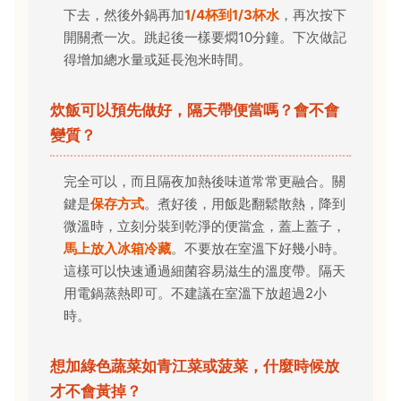
下去，然後外鍋再加
1/4杯到1/3杯水
，再次按下
開關煮一次。跳起後一樣要燜10分鐘。下次做記
得增加總水量或延長泡米時間。
炊飯可以預先做好，隔天帶便當嗎？會不會
變質？
完全可以，而且隔夜加熱後味道常常更融合。關
鍵是
保存方式
。煮好後，用飯匙翻鬆散熱，降到
微溫時，立刻分裝到乾淨的便當盒，蓋上蓋子，
馬上放入冰箱冷藏
。不要放在室溫下好幾小時。
這樣可以快速通過細菌容易滋生的溫度帶。隔天
用電鍋蒸熱即可。不建議在室溫下放超過2小
時。
想加綠色蔬菜如青江菜或菠菜，什麼時候放
才不會黃掉？