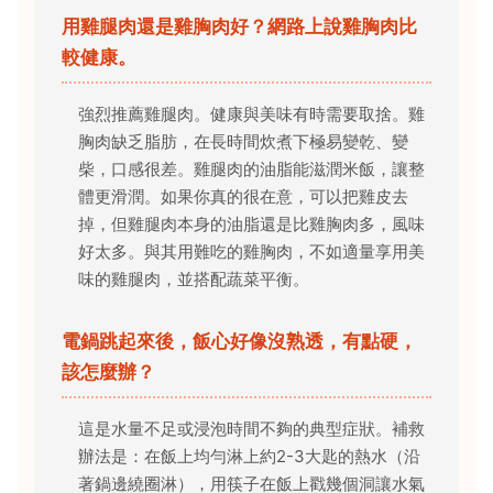
用雞腿肉還是雞胸肉好？網路上說雞胸肉比
較健康。
強烈推薦雞腿肉。健康與美味有時需要取捨。雞
胸肉缺乏脂肪，在長時間炊煮下極易變乾、變
柴，口感很差。雞腿肉的油脂能滋潤米飯，讓整
體更滑潤。如果你真的很在意，可以把雞皮去
掉，但雞腿肉本身的油脂還是比雞胸肉多，風味
好太多。與其用難吃的雞胸肉，不如適量享用美
味的雞腿肉，並搭配蔬菜平衡。
電鍋跳起來後，飯心好像沒熟透，有點硬，
該怎麼辦？
這是水量不足或浸泡時間不夠的典型症狀。補救
辦法是：在飯上均勻淋上約2-3大匙的熱水（沿
著鍋邊繞圈淋），用筷子在飯上戳幾個洞讓水氣