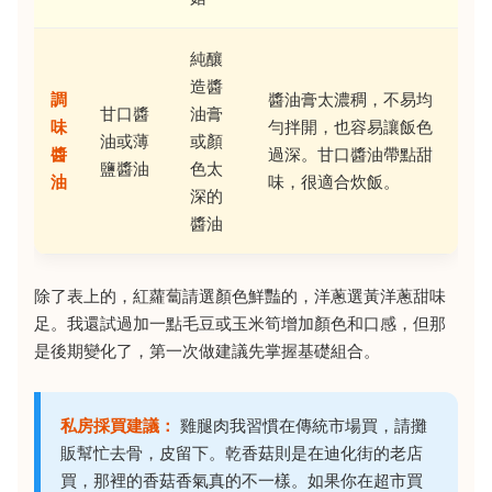
純釀
造醬
調
醬油膏太濃稠，不易均
甘口醬
油膏
味
勻拌開，也容易讓飯色
油或薄
或顏
醬
過深。甘口醬油帶點甜
鹽醬油
色太
油
味，很適合炊飯。
深的
醬油
除了表上的，紅蘿蔔請選顏色鮮豔的，洋蔥選黃洋蔥甜味
足。我還試過加一點毛豆或玉米筍增加顏色和口感，但那
是後期變化了，第一次做建議先掌握基礎組合。
私房採買建議：
雞腿肉我習慣在傳統市場買，請攤
販幫忙去骨，皮留下。乾香菇則是在迪化街的老店
買，那裡的香菇香氣真的不一樣。如果你在超市買