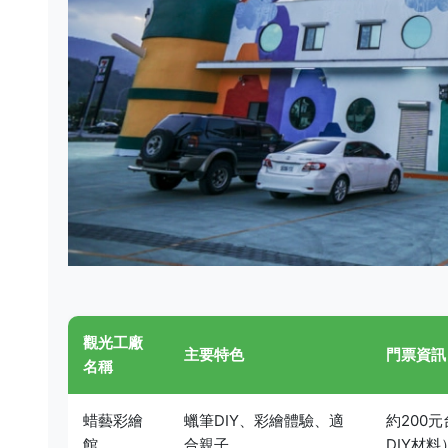
觀光工廠
主要特色
門票資訊
名稱
蜡藝彩繪
蠟筆DIY、彩繪體驗、適
約200
館
合親子
DIY材料