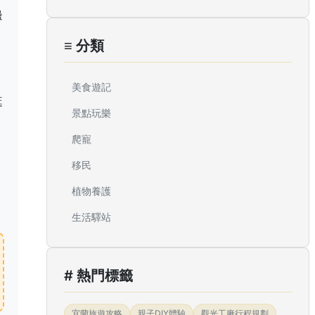
邊
≡ 分類
美食遊記
逛
景點玩樂
爬寵
移民
，
植物養護
生活驛站
# 熱門標籤
宜蘭旅遊攻略
親子DIY體驗
觀光工廠行程規劃