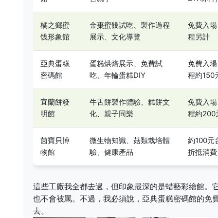
橘之鄉蜜
金棗蜜餞試吃、製作過程
免費入場
饯形象館
展示、文化導覽
程另計
亞典蛋糕
蛋糕烘焙展示、免費試
免費入場
密碼館
吃、年輪蛋糕DIY
程約150
宜蘭餅發
牛舌餅製作體驗、糕餅文
免費入場
明館
化、親子同樂
程約200
菌寶貝博
微生物知識、菇類栽培體
約100
物館
驗、健康產品
折抵消費
這些工廠我全都去過，但印象最深的是蜡藝彩繪館。它
也不會被罵。不過，我必須說，亞典蛋糕密碼館的免
去。