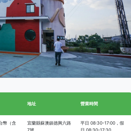
地址
營業時間
元台幣（含
宜蘭縣蘇澳鎮德興六路
平日 08:30-17:00，假
）
7號
日 08:30-17:30