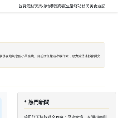
首頁
景點玩樂
植物養護
爬寵
生活驛站
移民
美食遊記
散發在地氣息的小眾秘境。目前擔任旅遊專欄作家，致力於透過影像與文
* 熱門新聞
佐田沉下橋旅遊全攻略：歷史秘境、交通指南與