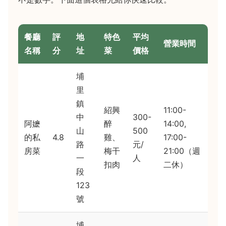
餐廳
評
地
特色
平均
營業時間
名稱
分
址
菜
價格
埔
里
鎮
紹興
11:00-
中
300-
阿嬷
醉
14:00,
山
500
的私
4.8
雞、
17:00-
路
元/
房菜
梅干
21:00（週
一
人
扣肉
二休）
段
123
號
埔