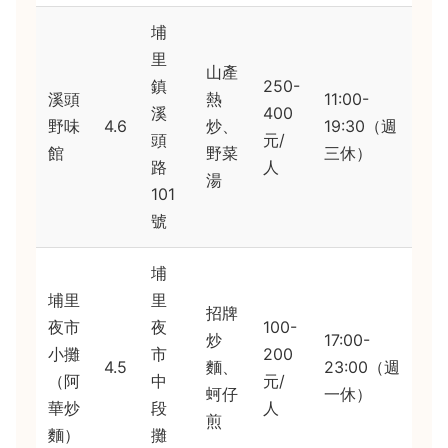
埔
里
山產
鎮
250-
溪頭
熱
11:00-
溪
400
野味
4.6
炒、
19:30（週
頭
元/
館
野菜
三休）
路
人
湯
101
號
埔
埔里
里
招牌
夜市
夜
100-
炒
17:00-
小攤
市
200
4.5
麵、
23:00（週
（阿
中
元/
蚵仔
一休）
華炒
段
人
煎
麵）
攤