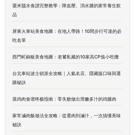
粟米鬚水食譜完整教學：降血壓、消水腫的家常養生飲
品
屏東火車站美食地圖：在地人帶路！10間步行可達的必
吃名單
西門町銅板美食地圖：老饕私藏的10家高CP值小吃攤
台北車站波士頓派全攻略｜人氣名店、隱藏版口味與選
購秘訣
蒸鸡肉食谱终极指南：零失败做出滑嫩多汁的鸡腿肉
家常滷肉飯做法全攻略：從選肉到滷汁，一次搞懂美味
秘訣