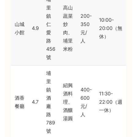
里
高山
鎮
蔬菜
200-
10:00-
山城
仁
炒
350
4.9
20:00（無
小館
愛
肉、
元/
休）
路
埔里
人
456
米粉
號
埔
里
紹興
鎮
400-
酒料
11:30-
酒香
酒
600
4.7
理、
22:00（週
餐廳
廠
元/
酒釀
一休）
路
人
湯圓
789
號