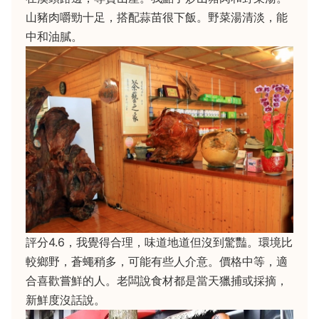
山豬肉嚼勁十足，搭配蒜苗很下飯。野菜湯清淡，能
中和油膩。
評分4.6，我覺得合理，味道地道但沒到驚豔。環境比
較鄉野，蒼蠅稍多，可能有些人介意。價格中等，適
合喜歡嘗鮮的人。老闆說食材都是當天獵捕或採摘，
新鮮度沒話說。