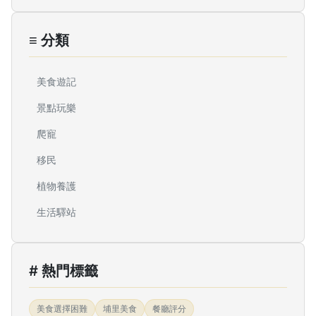
≡ 分類
美食遊記
景點玩樂
爬寵
移民
植物養護
生活驛站
# 熱門標籤
美食選擇困難
埔里美食
餐廳評分