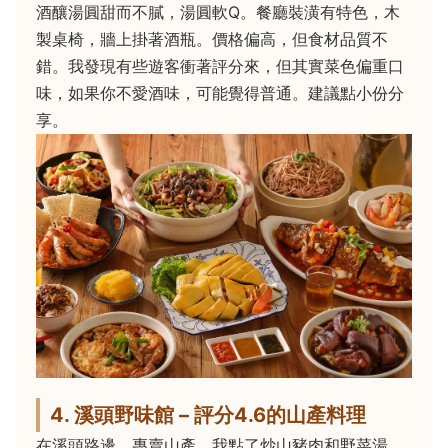
酒釀湯圓甜而不膩，湯圓軟Q。餐廳裝潢有特色，木
製桌椅，牆上掛著酒瓶。價格偏高，但食材品質不
錯。我發現有些遊客衝著評分來，但其實菜色偏重口
味，如果你不愛酒味，可能覺得普通。建議點小份分
享。
4. 溪頭野味館 – 評分4.6的山產料理
在溪頭路邊，專賣山產。我點了炒山豬肉和野菜湯。