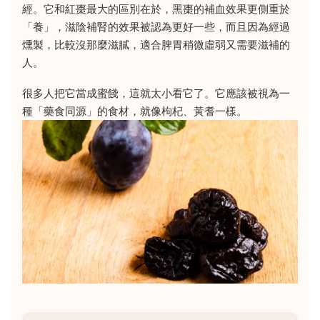
經。它和紅棗最大的區別在於，黑棗的補血效果更側重於
「養」，滋陰補腎的效果被認為更好一些，而且因為經過
燻製，比較沒那麼滋膩，適合脾胃稍微虛弱又需要滋補的
人。
很多人把它當成蜜餞，這就太小看它了。它應該被視為一
種「藥食同源」的食材，就像枸杞、黃耆一樣。