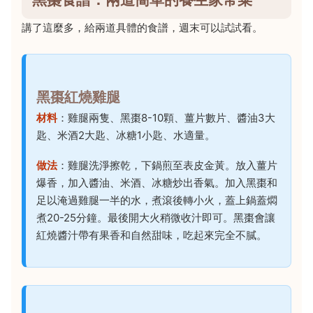
講了這麼多，給兩道具體的食譜，週末可以試試看。
黑棗紅燒雞腿
材料
：雞腿兩隻、黑棗8-10顆、薑片數片、醬油3大
匙、米酒2大匙、冰糖1小匙、水適量。
做法
：雞腿洗淨擦乾，下鍋煎至表皮金黃。放入薑片
爆香，加入醬油、米酒、冰糖炒出香氣。加入黑棗和
足以淹過雞腿一半的水，煮滾後轉小火，蓋上鍋蓋燜
煮20-25分鐘。最後開大火稍微收汁即可。黑棗會讓
紅燒醬汁帶有果香和自然甜味，吃起來完全不膩。