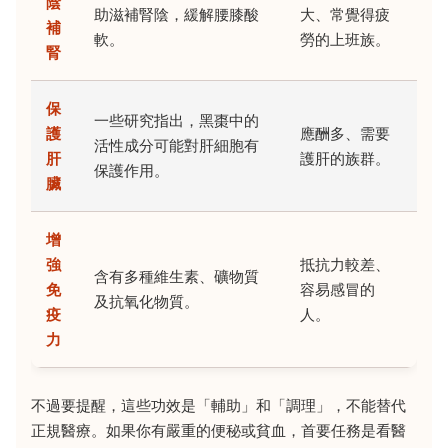
陰
助滋補腎陰，緩解腰膝酸
大、常覺得疲
補
軟。
勞的上班族。
腎
保
一些研究指出，黑棗中的
護
應酬多、需要
活性成分可能對肝細胞有
肝
護肝的族群。
保護作用。
臟
增
強
抵抗力較差、
含有多種維生素、礦物質
免
容易感冒的
及抗氧化物質。
疫
人。
力
不過要提醒，這些功效是「輔助」和「調理」，不能替代
正規醫療。如果你有嚴重的便秘或貧血，首要任務是看醫