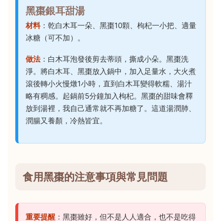
黑棗銀耳甜湯
材料
：乾白木耳一朵、黑棗10顆、枸杞一小把、適量
冰糖（可不加）。
做法
：白木耳泡發後剪去蒂頭，撕成小朵。黑棗洗
淨。將白木耳、黑棗放入鍋中，加入足量水，大火煮
滾後轉小火慢燉1小時，直到白木耳變得軟糯、湯汁
略有稠感。起鍋前5分鐘加入枸杞。黑棗的甜味會釋
放到湯裡，我自己通常就不再加糖了。這道湯潤肺、
潤腸又養顏，冷熱皆宜。
食用黑棗的注意事項與常見問題
重要提醒
：黑棗雖好，但不是人人適合，也不是吃得