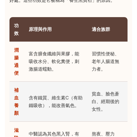
好處。這些功效是它被稱為「養生黑寶石」的原因。
功
原理與作用
適合族群
效
潤
富含膳食纖維與果膠，能
習慣性便秘、
腸
吸收水分、軟化糞便，刺
老年人腸道無
通
激腸道蠕動。
力者。
便
補
貧血、臉色蒼
血
含有鐵質、維生素C（有助
白、經期後的
養
鐵吸收），能改善氣色。
女性。
顏
滋
中醫認為其色黑入腎，有
熬夜、壓力