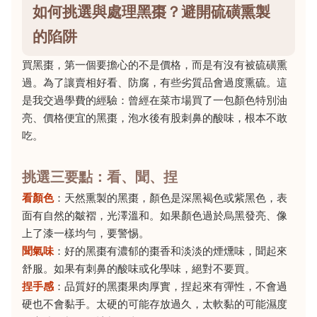
如何挑選與處理黑棗？避開硫磺熏製
的陷阱
買黑棗，第一個要擔心的不是價格，而是有沒有被硫磺熏
過。為了讓賣相好看、防腐，有些劣質品會過度熏硫。這
是我交過學費的經驗：曾經在菜市場買了一包顏色特別油
亮、價格便宜的黑棗，泡水後有股刺鼻的酸味，根本不敢
吃。
挑選三要點：看、聞、捏
看顏色
：天然熏製的黑棗，顏色是深黑褐色或紫黑色，表
面有自然的皺褶，光澤溫和。如果顏色過於烏黑發亮、像
上了漆一樣均勻，要警惕。
聞氣味
：好的黑棗有濃郁的棗香和淡淡的煙燻味，聞起來
舒服。如果有刺鼻的酸味或化學味，絕對不要買。
捏手感
：品質好的黑棗果肉厚實，捏起來有彈性，不會過
硬也不會黏手。太硬的可能存放過久，太軟黏的可能濕度