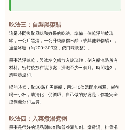
吃法三：自製黑棗醋
這是時間換取風味和效果的吃法。準備一個乾淨的玻璃
罐，一公斤黑棗，一公升純釀糯米醋（或其他穀物醋），
適量冰糖（約200-300克，依口味調整）。
黑棗洗淨晾乾，與冰糖交錯放入玻璃罐，倒入醋淹過所有
材料。密封後放在陰涼處，浸泡至少三個月。時間越久，
風味越溫和。
喝的時候，取30毫升黑棗醋，用5-10倍溫開水稀釋。飯後
喝一小杯，助消化、促循環。自己做的好處是，你能完全
控制糖分和品質。
吃法四：入菜煮湯煮粥
黑棗是很好的湯品甜味劑和營養添加劑。燉雞湯、排骨湯