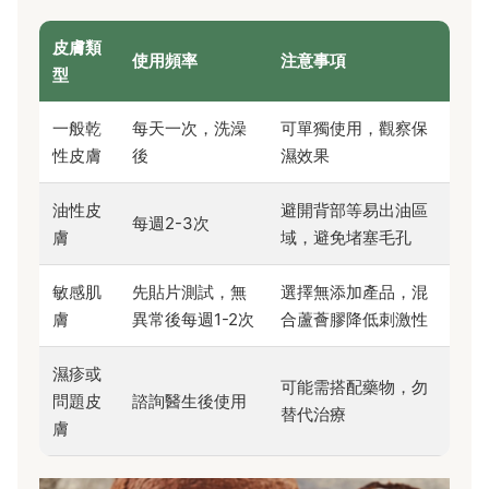
皮膚類
使用頻率
注意事項
型
一般乾
每天一次，洗澡
可單獨使用，觀察保
性皮膚
後
濕效果
油性皮
避開背部等易出油區
每週2-3次
膚
域，避免堵塞毛孔
敏感肌
先貼片測試，無
選擇無添加產品，混
膚
異常後每週1-2次
合蘆薈膠降低刺激性
濕疹或
可能需搭配藥物，勿
問題皮
諮詢醫生後使用
替代治療
膚