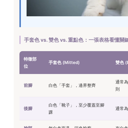
手套色 vs. 雙色 vs. 重點色：一張表格看懂關
特徵部
手套色 (Mitted)
雙色 (B
位
通常
前腳
白色「手套」，邊界整齊
則
白色「靴子」，至少覆蓋至腳
後腳
通常
踝