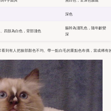
倒V字面具
無白色，全深色臉龐
深色
軀幹為淺乳色，隨年齡變
腹、四肢為白色，背部淺色
深
常看到有人把臉部顏色不均、帶一點白毛的重點色布偶，當成稀有