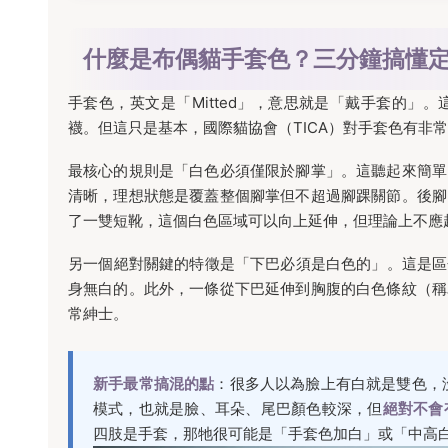
什麼是布偶貓手套色？三分鐘搞懂
手套色，英文是「Mitted」，意思就是「戴手套的
襪。但這只是基本，國際貓協會（TICA）對手套色有非
最核心的規則是「白色必須僅限於腳掌」。這聽起來簡單
清晰，理想狀態是覆蓋整個腳掌但不超過腳踝關節。後腳
了一雙短靴，這個白色區域可以向上延伸，但理論上不應
另一個絕對關鍵的特徵是「下巴必須是白色的」。這是區分手
身無白的。此外，一條從下巴延伸到胸腹的白色條紋（稱
常紳士。
新手最常搞混的點
：很多人以為臉上有白就是雙色，
模式，也就是臉、耳朵、尾巴顏色較深，但
絕對不會
四肢是手套，那牠很可能是「手套色加白」或「中高