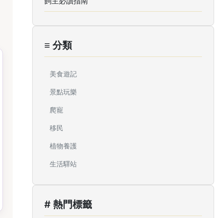
飼主必讀指南
≡ 分類
美食遊記
景點玩樂
爬寵
移民
植物養護
生活驛站
# 熱門標籤