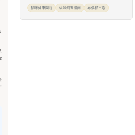
貓咪健康問題
貓咪飼養指南
布偶貓市場
白
界
穿
全
非