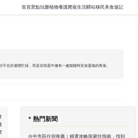
首頁
景點玩樂
植物養護
爬寵
生活驛站
移民
美食遊記
好不在於避開忙碌，而是在喧囂中擁有一處能隨時安放靈魂的角落。
發
* 熱門新聞
襪
標
台中市區住宿推薦｜精選攻略與避坑指南，找到