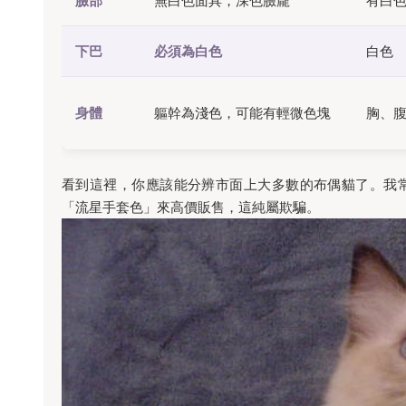
臉部
無白色面具，深色臉龐
有白色
下巴
必須為白色
白色
身體
軀幹為淺色，可能有輕微色塊
胸、
看到這裡，你應該能分辨市面上大多數的布偶貓了。我
「流星手套色」來高價販售，這純屬欺騙。