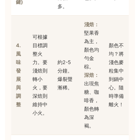
鍵)
多。
淺焙：
堅果香
可根據
為主，
4.
目標調
顏色不
顏色均
風
整火
均？將
勻金
味
力。要
約2-5
淺色麥
棕。
發
淺焙則
分鐘。
粒集中
深焙：
展
轉小
爆裂聲
到鍋中
出現焦
與
火，要
漸稀。
心。隨
糖、咖
調
深焙則
時準備
啡香，
整
維持中
離火！
顏色轉
小火。
為深
褐。