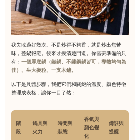
我失敗過好幾次。不是炒得不夠香，就是炒出焦苦
味，整鍋報廢。後來才摸清楚門道。你需要準備的只
有：
一個厚底鍋（鐵鍋、不鏽鋼鍋皆可，導熱均勻為
佳）、生大麥粒、一支木鏟。
以下是具體步驟，我把它們和關鍵的溫度、顏色特徵
整理成表格，讓你一目了然：
香氣與
階
鍋具與
時間與
備註與
顏色變
段
火力
狀態
提醒
化