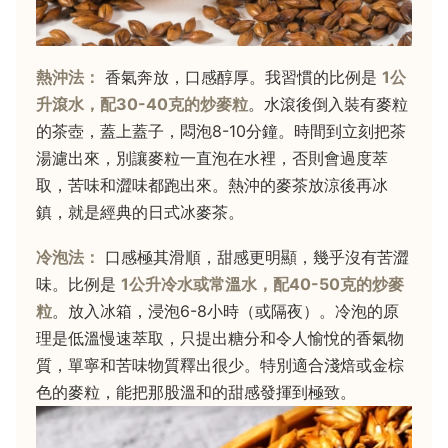
熱沖法：
香氣奔放，口感醇厚。我習慣的比例是
1公
升滾水，配30-40克的炒麥粒
。水滾後倒入裝有麥粒
的茶壺，蓋上蓋子，悶泡8-10分鐘。時間到立刻把茶
湯濾出來，別讓麥粒一直泡在水裡，否則會過度萃
取，苦味和澀味都跑出來。熱沖的麥茶放涼後再冰
鎮，就是經典的日式冰麥茶。
冷泡法：
口感極其滑順，甜感更明顯，幾乎沒有苦澀
味。比例是
1公升冷水或常溫水，配40-50克的炒麥
粒
。放入冰箱，浸泡6-8小時（或隔夜）。冷泡的原
理是低溫慢速萃取，只提出糖分和令人愉悅的香氣物
質，單寧和苦味物質釋出很少。特別適合淺焙或金棕
色的麥粒，能把那股溫和的甜感發揮到極致。