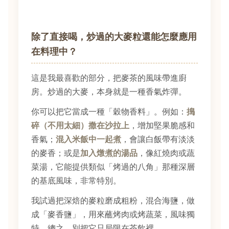
除了直接喝，炒過的大麥粒還能怎麼應用
在料理中？
這是我最喜歡的部分，把麥茶的風味帶進廚
房。炒過的大麥，本身就是一種香氣炸彈。
你可以把它當成一種「穀物香料」。例如：
搗
碎（不用太細）撒在沙拉上
，增加堅果脆感和
香氣；
混入米飯中一起煮
，會讓白飯帶有淡淡
的麥香；或是
加入燉煮的湯品
，像紅燒肉或蔬
菜湯，它能提供類似「烤過的八角」那種深層
的基底風味，非常特別。
我試過把深焙的麥粒磨成粗粉，混合海鹽，做
成「麥香鹽」，用來蘸烤肉或烤蔬菜，風味獨
特。總之，別把它只局限在茶飲裡。