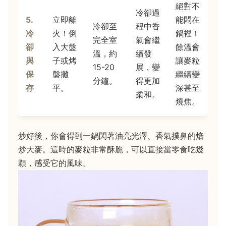
絕對不
冷卻過
5.
立即離
能悶在
冷卻至
程中香
冷
火！倒
鍋裡！
完全室
氣會繼
卻
入大盤
餘溫會
溫，約
續發
與
子或烤
讓麥粒
15-20
展，變
保
盤攤
繼續變
分鐘。
得更加
存
平。
深甚至
柔和。
燒焦。
炒好後，你會得到一鍋閃著油亮光澤、香氣撲鼻的焙
炒大麥。這時的麥粒非常酥脆，可以直接當零食吃幾
顆，感受它的風味。