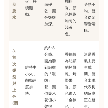
火，持
麵粉
期
面變
受熱不
續翻
香。顏
脫
乾，顏
均。聲
動。
色轉為
水
色微微
音從悶
均勻的
加深。
響變清
淺黃
脆。
色。
約5-8
3.
分鐘。
香氣轉
這是香
首
開始聽
為明顯
氣主要
次
維持中
到細微
的烤餅
生成
爆
小火，
的「啵
乾、烤
期。聲
裂
翻動速
啵」
堅果
音出現
與
度加
聲，類
香。顏
代表梅
上
快。
似爆米
色進入
納反應
色
花但小
「金棕
正在發
(關
聲很
色」。
生。