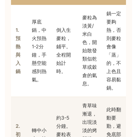
鍋一定
麥粒為
厚底
要夠
淡黃/
1.
鍋，中
倒入生
熱，否
米白
預
火預熱
麥粒，
則麥粒
色，開
熱
1-2分
鋪平。
會像
始散發
與
鐘，手
全程開
「蒸」
類似乾
入
懸空能
始計
的，不
草或穀
鍋
感到熱
時。
上色且
倉的氣
氣。
容易黏
息。
鍋。
青草味
此時翻
漸退，
約3-5
動要
出現淡
2.
分鐘。
勤，避
轉中小
淡的烤
初
麥粒表
免底部