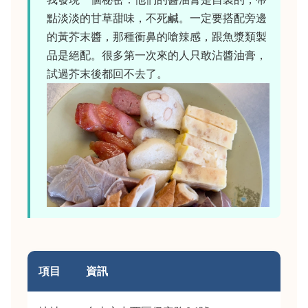
點淡淡的甘草甜味，不死鹹。一定要搭配旁邊
的黃芥末醬，那種衝鼻的嗆辣感，跟魚漿類製
品是絕配。很多第一次來的人只敢沾醬油膏，
試過芥末後都回不去了。
項目
資訊