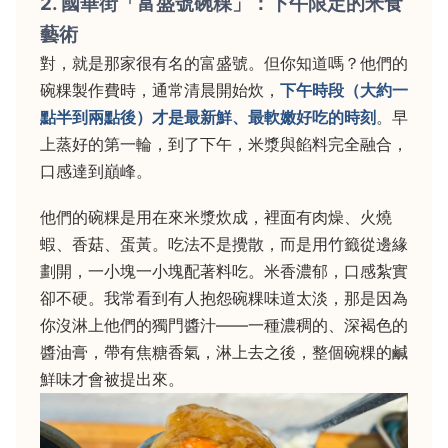
2. 國華街「富盛號碗粿」：下午限定的米食
藝術
對，就是那家很有名的富盛號。但你知道嗎？他們的
碗粿製作費時，通常清晨開始炊，
下午時段（大約一
點半到兩點後）才是最新鮮、最軟嫩好吃的時刻
。早
上蒸好的第一輪，到了下午，米漿與餡料完全融合，
口感達到巔峰。
他們的碗粿是用在來米漿炊成，裡面有肉燥、火燒
蝦、香菇、蛋黃。吃法不是攪散，而是用竹籤從邊緣
劃開，一小塊一小塊配著料吃。米香濃郁，口感紮實
卻不硬。我常看到有人抱怨碗粿味道太淡，那是因為
你沒淋上他們的獨門醬汁——一種濃稠的、深褐色的
醬油膏，帶有焦糖香氣，淋上去之後，整個碗粿的鹹
鮮味才會被提出來。