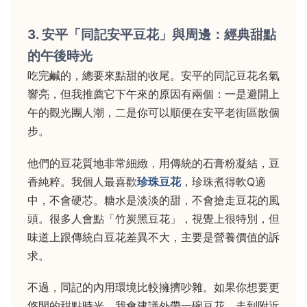
3. 安平「同記安平豆花」與周邊：經典甜點
的午後時光
吃完鹹的，總要來點甜的收尾。安平的同記豆花名氣
響亮，但我推薦它下午來的原因有兩個：一是避開上
午的觀光團人潮，二是你可以順便在安平老街區散個
步。
他們的豆花質地非常細緻，用傳統的石膏粉凝結，豆
香純粹。我個人最喜歡
珍珠豆花
，珍珠煮得軟Q適
中，不會硬芯。糖水是淡淡的甜，不會搶走豆花的風
頭。很多人會點「竹炭黑豆花」，視覺上很特別，但
味道上跟傳統白豆花差異不大，主要是營養價值的訴
求。
不過，同記的內用環境比較擁擠吵雜。如果你想要更
悠閒的甜點時光，我會建議外帶一碗豆花，走到附近