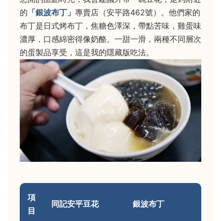
的
「銀波布丁」
專賣店（安平路462號）。他們家的
布丁是日式烤布丁，焦糖色澤深，帶點苦味，雞蛋味
濃厚，口感綿密得像奶酪。一甜一滑，兩種不同層次
的蛋製品享受，這是我的隱藏版吃法。
項
同記安平豆花
銀波布丁
目