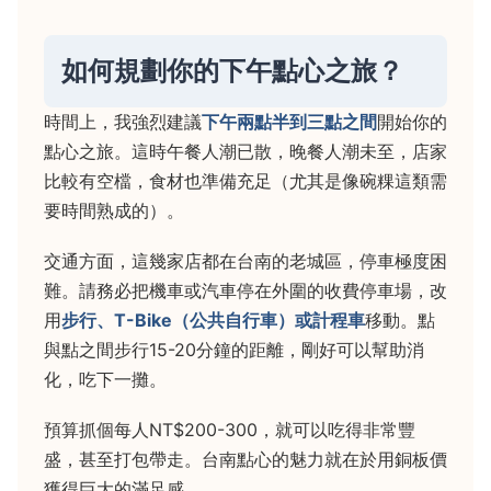
如何規劃你的下午點心之旅？
時間上，我強烈建議
下午兩點半到三點之間
開始你的
點心之旅。這時午餐人潮已散，晚餐人潮未至，店家
比較有空檔，食材也準備充足（尤其是像碗粿這類需
要時間熟成的）。
交通方面，這幾家店都在台南的老城區，停車極度困
難。請務必把機車或汽車停在外圍的收費停車場，改
用
步行、T-Bike（公共自行車）或計程車
移動。點
與點之間步行15-20分鐘的距離，剛好可以幫助消
化，吃下一攤。
預算抓個每人NT$200-300，就可以吃得非常豐
盛，甚至打包帶走。台南點心的魅力就在於用銅板價
獲得巨大的滿足感。