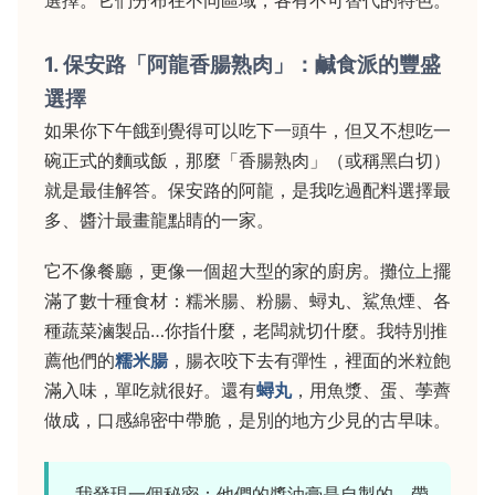
選擇。它們分布在不同區域，各有不可替代的特色。
1. 保安路「阿龍香腸熟肉」：鹹食派的豐盛
選擇
如果你下午餓到覺得可以吃下一頭牛，但又不想吃一
碗正式的麵或飯，那麼「香腸熟肉」（或稱黑白切）
就是最佳解答。保安路的阿龍，是我吃過配料選擇最
多、醬汁最畫龍點睛的一家。
它不像餐廳，更像一個超大型的家的廚房。攤位上擺
滿了數十種食材：糯米腸、粉腸、蟳丸、鯊魚煙、各
種蔬菜滷製品…你指什麼，老闆就切什麼。我特別推
薦他們的
糯米腸
，腸衣咬下去有彈性，裡面的米粒飽
滿入味，單吃就很好。還有
蟳丸
，用魚漿、蛋、荸薺
做成，口感綿密中帶脆，是別的地方少見的古早味。
我發現一個秘密：他們的醬油膏是自製的，帶