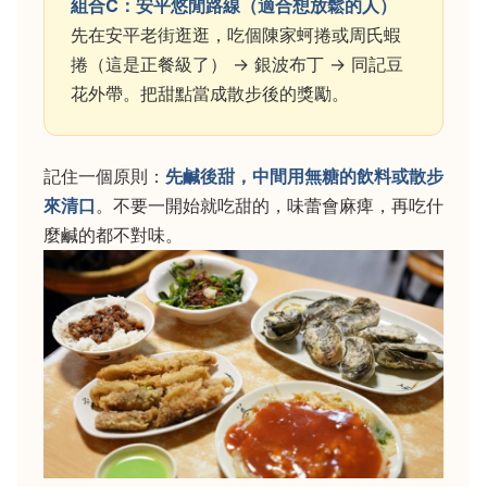
組合C：安平悠閒路線（適合想放鬆的人）
先在安平老街逛逛，吃個陳家蚵捲或周氏蝦
捲（這是正餐級了） → 銀波布丁 → 同記豆
花外帶。把甜點當成散步後的獎勵。
記住一個原則：
先鹹後甜，中間用無糖的飲料或散步
來清口
。不要一開始就吃甜的，味蕾會麻痺，再吃什
麼鹹的都不對味。