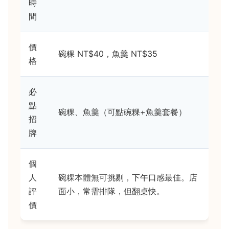
時
間
價
碗粿 NT$40，魚羹 NT$35
格
必
點
碗粿、魚羹（可點碗粿+魚羹套餐）
招
牌
個
人
碗粿本體無可挑剔，下午口感最佳。店
評
面小，常需排隊，但翻桌快。
價