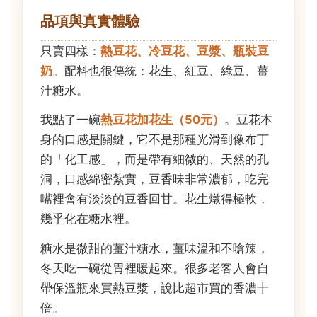
品項與真實體驗
只賣四樣：
熱豆花、冷豆花、豆漿、瓶裝豆
奶
。配料也很傳統：花生、紅豆、綠豆、薑
汁糖水。
我點了一碗
熱豆花加花生（50元）
。豆花本
身的口感是關鍵，它不是那種光滑到像布丁
的「化工感」，而是帶有細微的、天然的孔
洞，口感綿密紮實，豆香味非常濃郁，吃完
嘴裡會有淡淡的豆香回甘。花生燉得極軟，
幾乎化在糖水裡。
糖水是微甜的薑汁糖水，薑味溫和不嗆辣，
冬天吃一碗從胃裡暖起來。很多老客人會自
帶保溫瓶來買熱豆漿，說比超市買的香濃十
倍。