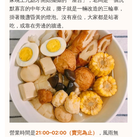
默寡言的中年大叔，攤子就是一輛改造的三輪車，
掛著幾盞昏黃的燈泡。沒有座位，大家都是站著
吃，或靠在旁邊的牆邊。
營業時間是
21:00–02:00（賣完為止）
，風雨無