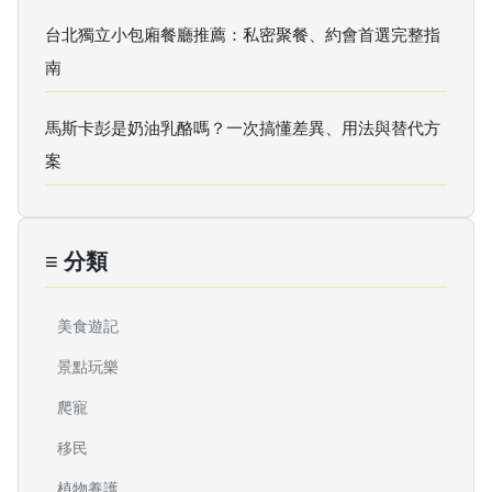
台北獨立小包廂餐廳推薦：私密聚餐、約會首選完整指
南
馬斯卡彭是奶油乳酪嗎？一次搞懂差異、用法與替代方
案
≡ 分類
美食遊記
景點玩樂
爬寵
移民
植物養護