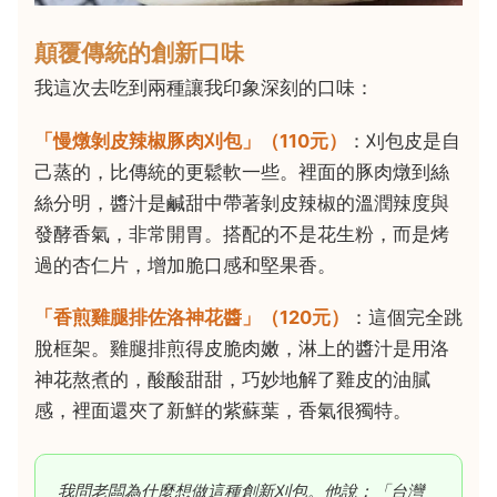
顛覆傳統的創新口味
我這次去吃到兩種讓我印象深刻的口味：
「慢燉剝皮辣椒豚肉刈包」（110元）
：刈包皮是自
己蒸的，比傳統的更鬆軟一些。裡面的豚肉燉到絲
絲分明，醬汁是鹹甜中帶著剝皮辣椒的溫潤辣度與
發酵香氣，非常開胃。搭配的不是花生粉，而是烤
過的杏仁片，增加脆口感和堅果香。
「香煎雞腿排佐洛神花醬」（120元）
：這個完全跳
脫框架。雞腿排煎得皮脆肉嫩，淋上的醬汁是用洛
神花熬煮的，酸酸甜甜，巧妙地解了雞皮的油膩
感，裡面還夾了新鮮的紫蘇葉，香氣很獨特。
我問老闆為什麼想做這種創新刈包。他說：「台灣