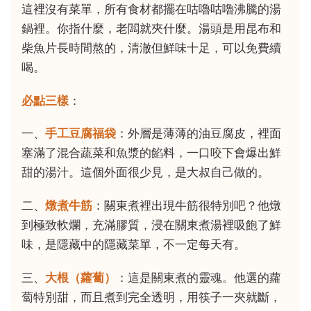
這裡沒有菜單，所有食材都擺在咕嚕咕嚕沸騰的湯
鍋裡。你指什麼，老闆就夾什麼。湯頭是用昆布和
柴魚片長時間熬的，清澈但鮮味十足，可以免費續
喝。
必點三樣
：
一、
手工豆腐福袋
：外層是薄薄的油豆腐皮，裡面
塞滿了混合蔬菜和魚漿的餡料，一口咬下會爆出鮮
甜的湯汁。這個外面很少見，是大叔自己做的。
二、
燉煮牛筋
：關東煮裡出現牛筋很特別吧？他燉
到極致軟爛，充滿膠質，浸在關東煮湯裡吸飽了鮮
味，是隱藏中的隱藏菜單，不一定每天有。
三、
大根（蘿蔔）
：這是關東煮的靈魂。他選的蘿
蔔特別甜，而且煮到完全透明，用筷子一夾就斷，