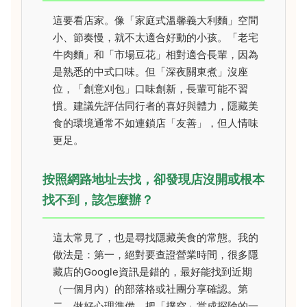
這要看店家。像「家庭式溫馨義大利麵」空間
小、節奏慢，就不太適合好動的小孩。「老宅
牛肉麵」和「市場豆花」相對適合長輩，因為
是熟悉的中式口味。但「深夜關東煮」沒座
位，「創意刈包」口味創新，長輩可能不習
慣。建議先評估同行者的喜好與體力，隱藏美
食的環境通常不如連鎖店「友善」，但人情味
更足。
按照網路地址去找，卻發現店沒開或根本
找不到，該怎麼辦？
這太常見了，也是尋找隱藏美食的常態。我的
做法是：第一，絕對要查證營業時間，很多隱
藏店的Google資訊是錯的，最好能找到近期
（一個月內）的部落格或社團分享確認。第
二，做好心理準備，把「撲空」當成探險的一