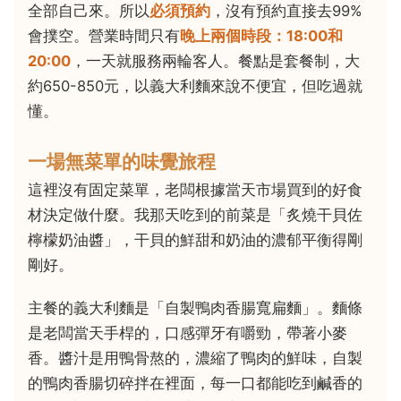
全部自己來。所以
必須預約
，沒有預約直接去99%
會撲空。營業時間只有
晚上兩個時段：18:00和
20:00
，一天就服務兩輪客人。餐點是套餐制，大
約650-850元，以義大利麵來說不便宜，但吃過就
懂。
一場無菜單的味覺旅程
這裡沒有固定菜單，老闆根據當天市場買到的好食
材決定做什麼。我那天吃到的前菜是「炙燒干貝佐
檸檬奶油醬」，干貝的鮮甜和奶油的濃郁平衡得剛
剛好。
主餐的義大利麵是「自製鴨肉香腸寬扁麵」。麵條
是老闆當天手桿的，口感彈牙有嚼勁，帶著小麥
香。醬汁是用鴨骨熬的，濃縮了鴨肉的鮮味，自製
的鴨肉香腸切碎拌在裡面，每一口都能吃到鹹香的