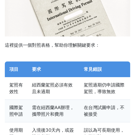
這裡提供一個對照表格，幫助你理解關鍵要求：
項目
要求
常見錯誤
駕照有
紐西蘭駕照必須有效
駕照過期仍申請國際
效性
且未過期
駕照，導致無效
國際駕
需在紐西蘭AA辦理，
在台灣試圖申請，不
照申請
攜帶照片和費用
被接受
使用期
入境後30天內，或簽
誤以為可長期使用，