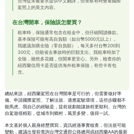
台灣從未被要求提供中文翻譯，但警察有時會看國際
駕照上的英文內容。
在台灣開車，保險該怎麼買？
租車時，保險通常包含在租金中，但仔細閱讀條款。
基本保險可能有高自負額（如台幣5000元以上）。
我建議加購全險（零自負額），每天多付台幣200到
300元，但能省去事故時的巨額支出。我租車時加了
全險，雖然多花錢，但開車更安心。另外，檢查你的
紐西蘭信用卡是否提供海外租車保險，有些卡有包
含。
總結來說，紐西蘭駕照在台灣開車是可行的，但需要做好準
備。申請國際駕照、了解法規、適應駕駛環境，這些步驟都不
能馬虎。我自己的經驗是，提前規劃能讓旅程更順利。台灣的
自駕遊很精彩，從城市到鄉村，風景多變，值得一試。
本文基於個人親身經歷撰寫，資訊經過事實核查，但法規可能
變動，建議出發前查詢台灣交通部公路總局或紐西蘭AA的最新