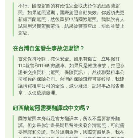
不行。國際駕照的有效性完全取決於你的紐西蘭駕
照。如果駕照過期，國際駕照自動失效。你必須先更
新紐西蘭駕照，然後重新申請國際駕照。我聽說有人
試圖用過期駕照蒙混，結果被警察查出，罰款並禁止
駕駛。
在台灣自駕發生事故怎麼辦？
首先保持冷靜，確保安全。如果有傷亡，立即撥打
110報警和119叫救護車。如果只是輕微事故，拍照存
證並交換資料（駕照、保險資訊）。然後聯繫租車公
司和你的保險公司。台灣的保險流程可能較慢，我建
議購買租車公司的全險，減少麻煩。記得事故報告要
拿，以便後續處理。
紐西蘭駕照需要翻譯成中文嗎？
國際駕照本身就是官方翻譯本，所以不需要額外翻
譯。但如果你計畫長期居留並換發台灣駕照，可能需
要翻譯和公證。對於短期旅遊，國際駕照足夠。我在