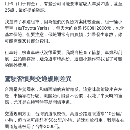
用卡（用于押金）。有些公司可能要求駕駛人年滿21歲，甚至
25歲，最好提前確認。
我選擇了和運租車，因為他們的保險方案比較全面。租一輛小
型車（如Toyota Yaris），每天大約台幣1500到2000元，包含
基本保險。但要注意，保險通常有自負額，如果發生事故，你
可能需要支付部分費用。
租車時，檢查車輛狀況很重要。我親自檢查了輪胎、車燈和刮
痕，並拍照存證，避免還車時糾紛。這個小動作幫我省了可能
的額外費用。
駕駛習慣與交通規則差異
台灣是左駕國家，和紐西蘭的右駕相反。這意味著駕駛座在左
邊，車輛靠右行駛。剛開始可能會不習慣，我花了半天時間適
應，尤其是在轉彎時容易開錯車道。
交通規則方面，台灣的速限較低。高速公路速限通常110公里/
小時，但市區可能只有50公里/小時。超速罰款很重，我朋友在
國道超速被罰了台幣3000元。