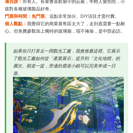
適合誰：
所有人。長輩會喜歡廟宇的莊嚴，年輕人愛拍照，小
孩對各種玻璃製品好奇。
門票與時間：
免門票
。這點非常加分。DIY項目才需付費。
個人觀點：
我覺得它的商業展售區太大了，走到底需要一點耐
心。但免費參觀加上獨特的玻璃廟，瑕不掩瑜，是中部必訪。
如果你只打算去一間觀光工廠，我會推薦這裡。它展示
了觀光工廠如何從「產業展示」提升到「文化地標」的
層次。順道一提，旁邊的鹿港小鎮可以完美串成一日
遊。