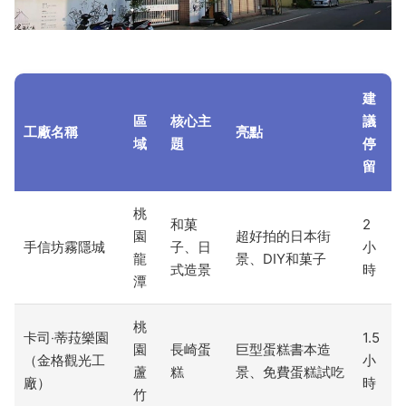
建
區
核心主
議
工廠名稱
亮點
域
題
停
留
桃
和菓
2
園
超好拍的日本街
手信坊霧隱城
子、日
小
龍
景、DIY和菓子
式造景
時
潭
桃
卡司‧蒂菈樂園
1.5
園
長崎蛋
巨型蛋糕書本造
（金格觀光工
小
蘆
糕
景、免費蛋糕試吃
廠）
時
竹