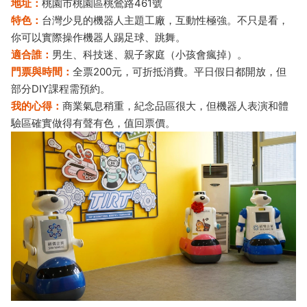
地址：
桃園市桃園區桃鶯路461號
特色：
台灣少見的機器人主題工廠，互動性極強。不只是看，
你可以實際操作機器人踢足球、跳舞。
適合誰：
男生、科技迷、親子家庭（小孩會瘋掉）。
門票與時間：
全票200元，可折抵消費。平日假日都開放，但
部分DIY課程需預約。
我的心得：
商業氣息稍重，紀念品區很大，但機器人表演和體
驗區確實做得有聲有色，值回票價。