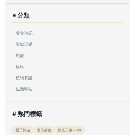
≡ 分類
美食遊記
景點玩樂
爬寵
移民
植物養護
生活驛站
# 熱門標籤
親子旅遊
雨天備案
觀光工廠2024