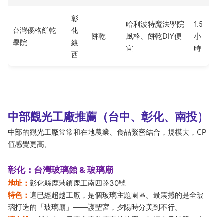
彰
哈利波特魔法學院
1.5
台灣優格餅乾
化
餅乾
風格、餅乾DIY便
小
學院
線
宜
時
西
中部觀光工廠推薦（台中、彰化、南投）
中部的觀光工廠常常和在地農業、食品緊密結合，規模大，CP
值感覺更高。
彰化：台灣玻璃館 & 玻璃廟
地址：
彰化縣鹿港鎮鹿工南四路30號
特色：
這已經超越工廠，是個玻璃主題園區。最震撼的是全玻
璃打造的「玻璃廟」——護聖宮，夕陽時分美到不行。