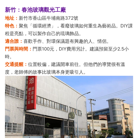
新竹：春池玻璃觀光工廠
地址：
新竹市香山區牛埔南路372號
特色：
聚焦「循環經濟」，看廢玻璃如何重生為藝術品。DIY課
程是亮點，可以製作自己的琉璃飾品。
適合誰：
喜歡手作、對環保議題有興趣的人、情侶。
門票與時間：
門票100元，DIY費用另計。建議預留至少2.5小
時。
交通提醒：
位置較偏，建議開車前往。但他們的導覽很有溫
度，老師傅的故事比玻璃本身更吸引人。