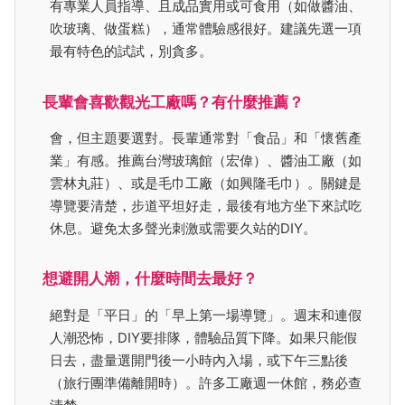
有專業人員指導、且成品實用或可食用（如做醬油、
吹玻璃、做蛋糕），通常體驗感很好。建議先選一項
最有特色的試試，別貪多。
長輩會喜歡觀光工廠嗎？有什麼推薦？
會，但主題要選對。長輩通常對「食品」和「懷舊產
業」有感。推薦台灣玻璃館（宏偉）、醬油工廠（如
雲林丸莊）、或是毛巾工廠（如興隆毛巾）。關鍵是
導覽要清楚，步道平坦好走，最後有地方坐下來試吃
休息。避免太多聲光刺激或需要久站的DIY。
想避開人潮，什麼時間去最好？
絕對是「平日」的「早上第一場導覽」。週末和連假
人潮恐怖，DIY要排隊，體驗品質下降。如果只能假
日去，盡量選開門後一小時內入場，或下午三點後
（旅行團準備離開時）。許多工廠週一休館，務必查