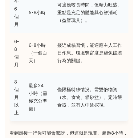
4-
可適應較長時間，但精力旺盛。
6
5-6小時
重點是充足的體能與心智消耗
個
（益智玩具）。
月
6-
6-8小時
接近成貓習慣，能適應主人工作
8
（一個白
日作息。環境豐富度是避免破壞
個
天）
行為的關鍵。
月
8
最多24
個
僅限極特殊情況。需雙倍物資
小時（需
月
（水、食物、貓砂盆）、定時餵
極充分準
以
食器，並有人中途探視。
備）
上
看到最後一行你可能會驚訝，但這就是現實。超過8小時，