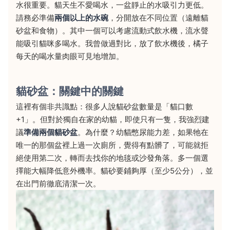
水很重要。貓天生不愛喝水，一盆靜止的水吸引力更低。
請務必準備
兩個以上的水碗
，分開放在不同位置（遠離貓
砂盆和食物）。其中一個可以考慮流動式飲水機，流水聲
能吸引貓咪多喝水。我曾做過對比，放了飲水機後，橘子
每天的喝水量肉眼可見地增加。
貓砂盆：關鍵中的關鍵
這裡有個非共識點：很多人說貓砂盆數量是「貓口數
+1」。但對於獨自在家的幼貓，即使只有一隻，我強烈建
議
準備兩個貓砂盆
。為什麼？幼貓憋尿能力差，如果牠在
唯一的那個盆裡上過一次廁所，覺得有點髒了，可能就拒
絕使用第二次，轉而去找你的地毯或沙發角落。多一個選
擇能大幅降低意外機率。貓砂要鋪夠厚（至少5公分），並
在出門前徹底清潔一次。