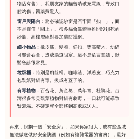
物店有售）。我朋友家的貓曾啃破充電線，導致口
腔灼傷，醫藥費驚人。
窗戶與陽台
：務必確認紗窗是否牢固「扣上」，而
不是僅僅「關上」。很多貓會靠體重推開沒鎖死的
紗窗。高樓層絕對要加裝防護網。
細小物品
：橡皮筋、髮圈、鈕扣、樂高積木。幼貓
可能會吞食，造成腸道阻塞。這不是危言聳聽，獸
醫急診很常見。
垃圾桶
：特別是廚餘桶。咖啡渣、洋蔥皮、巧克力
包裝紙對貓有毒。換成有蓋子的。
有毒植物
：百合花、黃金葛、萬年青、杜鵑花。台
灣很多常見觀葉植物對貓有劇毒，一口就可能導致
腎衰竭。不確定就全部移到高處或送人。
再來，規劃一個「安全房」。如果你家很大，或有些區域
無法徹底做好安全防護（例如有複雜電器的書房），最好