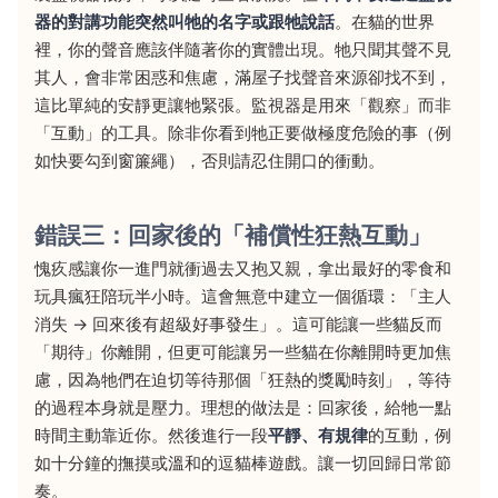
器的對講功能突然叫牠的名字或跟牠說話
。在貓的世界
裡，你的聲音應該伴隨著你的實體出現。牠只聞其聲不見
其人，會非常困惑和焦慮，滿屋子找聲音來源卻找不到，
這比單純的安靜更讓牠緊張。監視器是用來「觀察」而非
「互動」的工具。除非你看到牠正要做極度危險的事（例
如快要勾到窗簾繩），否則請忍住開口的衝動。
錯誤三：回家後的「補償性狂熱互動」
愧疚感讓你一進門就衝過去又抱又親，拿出最好的零食和
玩具瘋狂陪玩半小時。這會無意中建立一個循環：「主人
消失 → 回來後有超級好事發生」。這可能讓一些貓反而
「期待」你離開，但更可能讓另一些貓在你離開時更加焦
慮，因為牠們在迫切等待那個「狂熱的獎勵時刻」，等待
的過程本身就是壓力。理想的做法是：回家後，給牠一點
時間主動靠近你。然後進行一段
平靜、有規律
的互動，例
如十分鐘的撫摸或溫和的逗貓棒遊戲。讓一切回歸日常節
奏。