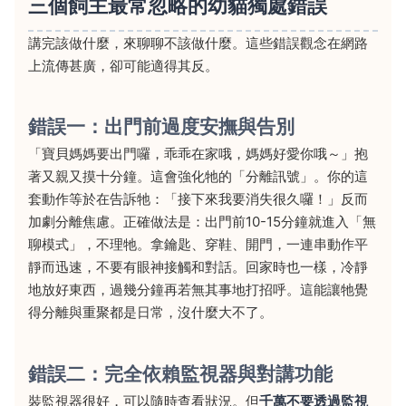
三個飼主最常忽略的幼貓獨處錯誤
講完該做什麼，來聊聊不該做什麼。這些錯誤觀念在網路
上流傳甚廣，卻可能適得其反。
錯誤一：出門前過度安撫與告別
「寶貝媽媽要出門囉，乖乖在家哦，媽媽好愛你哦～」抱
著又親又摸十分鐘。這會強化牠的「分離訊號」。你的這
套動作等於在告訴牠：「接下來我要消失很久囉！」反而
加劇分離焦慮。正確做法是：出門前10-15分鐘就進入「無
聊模式」，不理牠。拿鑰匙、穿鞋、開門，一連串動作平
靜而迅速，不要有眼神接觸和對話。回家時也一樣，冷靜
地放好東西，過幾分鐘再若無其事地打招呼。這能讓牠覺
得分離與重聚都是日常，沒什麼大不了。
錯誤二：完全依賴監視器與對講功能
裝監視器很好，可以隨時查看狀況。但
千萬不要透過監視