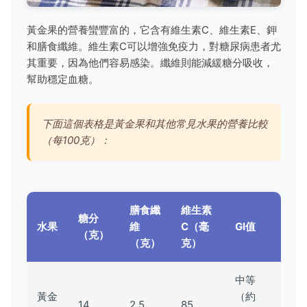
黃金果的營養蠻豐富的，它含有維生素C、維生素E、鉀
和膳食纖維。維生素C可以增強免疫力，對糖尿病患者尤
其重要，因為他們容易感染。纖維則能減緩糖分吸收，
幫助穩定血糖。
下面這個表格是黃金果和其他常見水果的營養比較
（每100克）：
膳食纖
維生素
糖分
水果
維
C（毫
GI值
（克）
（克）
克）
中等
黃金
（約
14
2.5
85