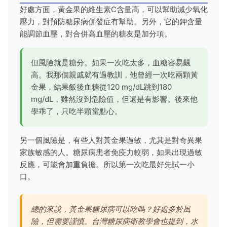
好處方面，黃金果的維生素C含量高，可以幫助減少氧化
壓力，對預防糖尿病併發症有幫助。另外，它的鉀含量
能調節血壓，對合併高血壓的糖友是加分項。
但風險就是糖分。如果一次吃太多，血糖容易飆
高。我那個親戚就有過教訓，他曾經一次吃兩顆黃
金果，結果飯後血糖從120 mg/dL跳到180
mg/dL，雖然沒到危險值，但還是有影響。後來他
學乖了，只吃半顆當點心。
另一個風險是，有些人對黃金果過敏，尤其是對奇異果
家族敏感的人。糖尿病患者免疫力較弱，如果出現過敏
反應，可能會加重負擔。所以第一次吃最好先試一小
口。
總的來說，黃金果糖尿病可以吃嗎？好處多於風
險，但需要謹慎。台灣
糖尿病衛教學會
也提到，水