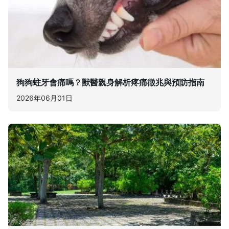
狗狗蛀牙會痛嗎？獸醫親身解析疼痛徵兆與預防指南
2026年06月01日