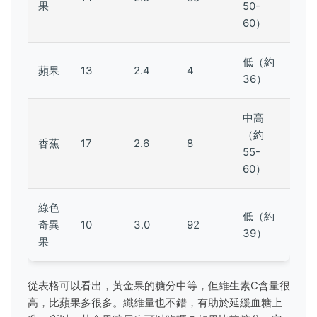
果
50-
60）
低（約
蘋果
13
2.4
4
36）
中高
（約
香蕉
17
2.6
8
55-
60）
綠色
低（約
奇異
10
3.0
92
39）
果
從表格可以看出，黃金果的糖分中等，但維生素C含量很
高，比蘋果多很多。纖維量也不錯，有助於延緩血糖上