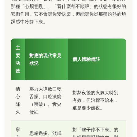
那種「心煩意亂」、「看什麼都不順眼」的狀態有很好的
安撫作用。它不會讓你變快樂，但能讓你從那種灼熱的煩
躁感中冷靜下來。
主
要
對應的現代常見
個人體驗備註
功
狀況
效
清
壓力大導致口乾
對熬夜後的火氣大特別
心
舌燥、口腔潰瘍
有效，但治標不治本，
降
（嘴破）、舌尖
還是要少熬夜。
火
發紅
寧
對「腦子停不下來」的
思慮過多、淺眠