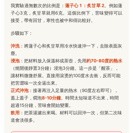
我實驗過無數次的比例是：
蓮子心 1 ：炙甘草 2
。例如蓮
子心3克，炙甘草就用6克。這個比例下，苦味變得可以
接受，帶有回甘，寒性也被中和得比較好。
步驟如下：
沖洗
：將蓮子心和炙甘草用冷水快速沖一下，去除表面灰
塵。
浸泡
：把材料放入保溫杯或茶壺，先用
約70-80度的熱水
（燒開後靜置3分鐘）浸泡3分鐘。這一步是「醒茶」，
讓材料微微舒展。直接用滾燙的100度水去衝，反而可能
把苦澀味一次全逼出來。
正式沖泡
：接著再注入足量的熱水（90度左右即可），
蓋上蓋子，燜泡
8-10分鐘
。時間太短味道不出來，時間
超過15分鐘，苦味會開始變重。
飲用
：把茶湯濾出來喝。材料可以回沖一次，但第二次味
道會淡很多。