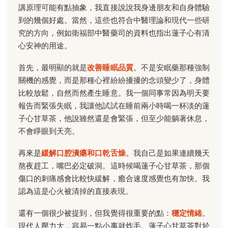
講原理可能有點抽象，我直接說說我身邊朋友和自身體驗
到的幾個好處。當然，這些也符合中醫理論和現代一些研
究的方向，例如衛福部中醫藥司的資料也指出蓮子心有清
心安神的用途。
首先，最明顯的就是
改善睡眠品質
。不是安眠藥那種強制
關機的感覺，而是那種心裡紛紛擾擾的念頭變少了，身體
比較放鬆，自然而然產生睡意。我一個同事常因為明天要
報告而緊張失眠，我讓他試試在睡前兩小時喝一杯淡的蓮
子心甘草茶，他說雖然還是會緊張，但至少能躺著休息，
不會睜眼到天亮。
再來是
緩解口腔潰瘍和口乾舌燥
。我自己是如果連續幾天
熬夜趕工，嘴巴必定破洞。這時候喝蓮子心甘草茶，那個
傷口的刺痛感會比較快緩解，癒合速度感覺也有加快。我
認為這是心火被清掉的直接表現。
還有一個很少被提到，但我覺得很重要的點：
穩定情緒
。
現代人壓力大，容易一點小事就炸毛。蓮子心甘草茶對於