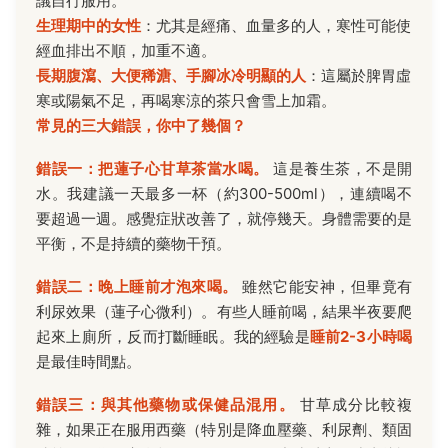
議自行服用。
生理期中的女性
：尤其是經痛、血量多的人，寒性可能使
經血排出不順，加重不適。
長期腹瀉、大便稀溏、手腳冰冷明顯的人
：這屬於脾胃虛
寒或陽氣不足，再喝寒涼的茶只會雪上加霜。
常見的三大錯誤，你中了幾個？
錯誤一：把蓮子心甘草茶當水喝。
這是養生茶，不是開
水。我建議一天最多一杯（約300-500ml），連續喝不
要超過一週。感覺症狀改善了，就停幾天。身體需要的是
平衡，不是持續的藥物干預。
錯誤二：晚上睡前才泡來喝。
雖然它能安神，但畢竟有
利尿效果（蓮子心微利）。有些人睡前喝，結果半夜要爬
起來上廁所，反而打斷睡眠。我的經驗是
睡前2-3小時喝
是最佳時間點。
錯誤三：與其他藥物或保健品混用。
甘草成分比較複
雜，如果正在服用西藥（特別是降血壓藥、利尿劑、類固