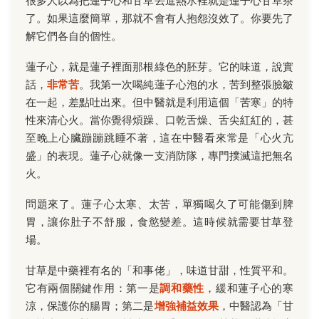
很多人以為把蓮子心和甘草丟進熱水裡就是蓮子心甘草茶
了。如果這麼簡單，那就不會有人抱怨沒效了。你要先了
解它們各自的個性。
蓮子心，就是蓮子裡面那根綠色的胚芽。它的味道，說實
話，
非常苦
。我第一次喝純蓮子心泡的水，苦到整張臉皺
在一起，差點吐出來。但中醫就是利用這個「苦寒」的特
性來清心火。當你覺得煩躁、口乾舌燥、舌尖紅紅的，甚
至晚上心臟蹦蹦跳睡不著，這在中醫看來常是「心火亢
盛」的表現。蓮子心就像一支消防隊，專門撲滅這把無名
火。
問題來了。蓮子心太寒、太苦，單獨喝久了可能傷到脾
胃，讓你肚子不舒服，食慾變差。這時候就需要甘草登
場。
甘草是中藥裡有名的「和事佬」，味道甘甜，性質平和。
它有兩個關鍵作用：第一是
調和藥性
，緩和蓮子心的寒
涼，保護你的腸胃；第二是
增強補益效果
，中醫認為「甘