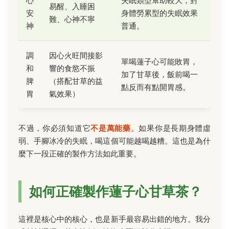
心
失眠類型幫助較大，對
易醒、入睡困
安
身體勞累型的失眠效果
難、心神不寧
神
普通。
調
因心火旺間接影
單喝蓮子心可能敗胃，
和
響的食慾不振
加了甘草後，飯前喝一
脾
（搭配甘草的益
點反而有點開胃感。
胃
氣效果）
不過，你必須知道它
不是萬能藥
。如果你是長期身體虛
弱、手腳冰冷的失眠，喝這個可能越喝越糟。這也是為什
麼下一段正確的製作方法如此重要。
如何正確製作蓮子心甘草茶？
這裡是核心中的核心，也是新手最容易出錯的地方。我分