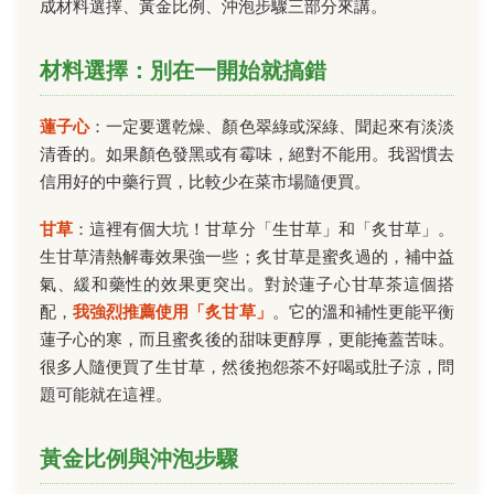
成材料選擇、黃金比例、沖泡步驟三部分來講。
材料選擇：別在一開始就搞錯
蓮子心
：一定要選乾燥、顏色翠綠或深綠、聞起來有淡淡
清香的。如果顏色發黑或有霉味，絕對不能用。我習慣去
信用好的中藥行買，比較少在菜市場隨便買。
甘草
：這裡有個大坑！甘草分「生甘草」和「炙甘草」。
生甘草清熱解毒效果強一些；炙甘草是蜜炙過的，補中益
氣、緩和藥性的效果更突出。對於蓮子心甘草茶這個搭
配，
我強烈推薦使用「炙甘草」
。它的溫和補性更能平衡
蓮子心的寒，而且蜜炙後的甜味更醇厚，更能掩蓋苦味。
很多人隨便買了生甘草，然後抱怨茶不好喝或肚子涼，問
題可能就在這裡。
黃金比例與沖泡步驟