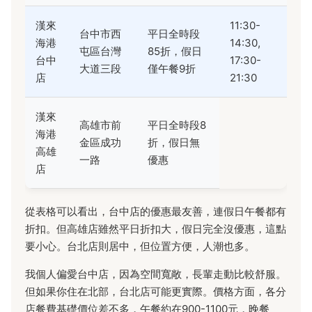
漢來
11:30-
台中市西
平日全時段
海港
14:30,
屯區台灣
85折，假日
台中
17:30-
大道三段
僅午餐9折
店
21:30
漢來
高雄市前
平日全時段8
海港
金區成功
折，假日無
高雄
一路
優惠
店
從表格可以看出，台中店的優惠最友善，連假日午餐都有
折扣。但高雄店雖然平日折扣大，假日完全沒優惠，這點
要小心。台北店則居中，但位置方便，人潮也多。
我個人偏愛台中店，因為空間寬敞，長輩走動比較舒服。
但如果你住在北部，台北店可能更實際。價格方面，各分
店餐費基礎價位差不多，午餐約在900-1100元，晚餐