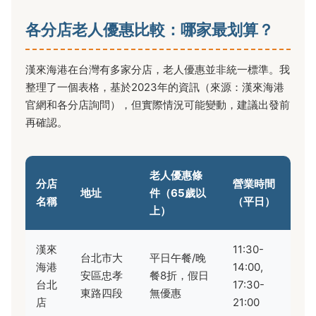
各分店老人優惠比較：哪家最划算？
漢來海港在台灣有多家分店，老人優惠並非統一標準。我
整理了一個表格，基於2023年的資訊（來源：漢來海港
官網和各分店詢問），但實際情況可能變動，建議出發前
再確認。
老人優惠條
分店
營業時間
地址
件（65歲以
名稱
（平日）
上）
漢來
11:30-
台北市大
平日午餐/晚
海港
14:00,
安區忠孝
餐8折，假日
台北
17:30-
東路四段
無優惠
店
21:00