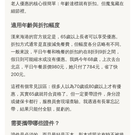
老人優惠的核心很簡單：年齡達標就有折扣。但魔鬼藏在
細節裡。
適用年齡與折扣幅度
漢來海港的官方規定是，65歲以上長者可以享受優惠。
折扣方式通常是直接減免餐費，但幅度各分店略有不同。
一般來說，平日午餐和晚餐的折扣約在8折到9折之間，
假日則可能縮水或沒有優惠。我媽今年68歲，上次去台
北店，平日午餐原價980元，她只付了784元，省了快
200元。
這裡有個常見誤區：很多人以為70歲或80歲以上才有優
惠，其實65歲就符合資格了。但一定要帶證件，身分證
或健保卡都行，服務員會現場查驗。我遇過有長輩忘記
帶，結果只能付全額，挺虧的。
需要攜帶哪些證件？
證件是必須的，而且最好是正本。影本或照片有時不被接