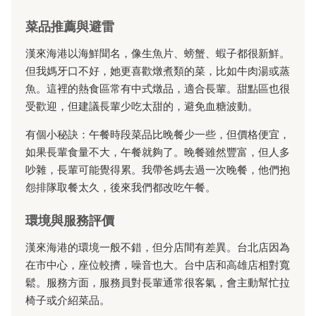
菜品推薦與避雷
漢來海港以海鮮聞名，像生魚片、螃蟹、蝦子都很新鮮。
但我媽牙口不好，她更喜歡燉煮類的菜，比如牛肉湯或蒸
魚。這裡的熱食區常有中式燉品，適合長輩。甜點區也很
受歡迎，但建議長輩少吃太甜的，避免血糖波動。
有個小秘訣：午餐時段菜品比晚餐少一些，但價格便宜，
如果長輩食量不大，午餐就夠了。晚餐雖然豐富，但人多
吵雜，長輩可能覺得累。我帶爸媽去過一次晚餐，他們抱
怨排隊取餐太久，後來我們都改吃午餐。
環境與服務評價
漢來海港的環境一般不錯，但分店間有差異。台北店因為
在市中心，座位較擠，噪音也大。台中店和高雄店相對寬
鬆。服務方面，服務員對長輩通常很客氣，會主動幫忙拉
椅子或介紹菜品。