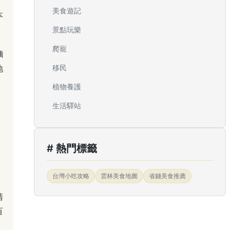
美食遊記
本
景點玩樂
爬寵
麵
地
移民
植物養護
生活驛站
# 熱門標籤
台灣小吃攻略
雲林美食地圖
省錢美食推薦
清
百