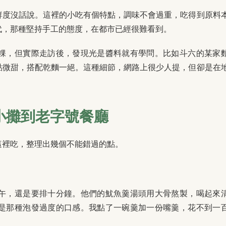
鮮度沒話說。這裡的小吃有個特點，調味不會過重，吃得到原料
代，那種堅持手工的態度，在都市已經很難看到。
粿，但實際走訪後，發現光是醬料就有學問。比如斗六的某家
點微甜，搭配乾麵一絕。這種細節，網路上很少人提，但卻是在
小攤到老字號餐廳
這裡吃，整理出幾個不能錯過的點。
午，還是要排十分鐘。他們的魷魚羹湯頭用大骨熬製，喝起來
是那種泡發過度的口感。我點了一碗羹加一份嘴羹，花不到一