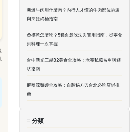
蔥爆牛肉用什麼肉？內行人才懂的牛肉部位挑選
與烹飪終極指南
桑椹乾怎麼吃？5種創意吃法與實用指南，從零食
到料理一次掌握
農
觀
台中新光三越B2美食全攻略：老饕私藏名單與避
坑指南
麻辣涼麵醬全攻略：自製秘方與台北必吃店鋪推
薦
≡ 分類