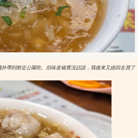
議外帶到附近公園吃。但味道確實沒話說，我後來又繞回去買了