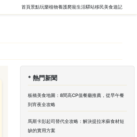
首頁
景點玩樂
植物養護
爬寵
生活驛站
移民
美食遊記
* 熱門新聞
板橋美食地圖：8間高CP值餐廳推薦，從早午餐
到宵夜全攻略
馬斯卡彭起司替代全攻略：解決提拉米蘇食材短
缺的實用方案