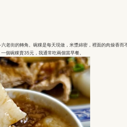
斗六老街的轉角。碗粿是每天現做，米漿綿密，裡面的肉燥香而
一個碗粿賣35元，我通常吃兩個當早餐。