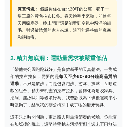
真實情境：
假設你住在台北20坪的公寓，養了一
隻三歲的黃色拉布拉多。春天換毛季來臨，即使每
天用吸塵器，晚上開燈還是能看到空氣中飄浮的細
毛。對過敏體質的家人來說，這可能是持續的鼻塞
和眼睛癢。
2. 精力無底洞：運動量需求被嚴重低估
「帶他去公園跑跑就好」是多數新手的天真想法。一隻成
年的拉布拉多，需要的是
每天至少60-90分鐘高品質的
運動
，不只是散步，而是包含跑步、游泳、撿球、互動遊
戲的組合。精力未耗盡的拉布拉多，會轉化為啃咬家具、
挖洞、無故吠叫等破壞行為。我曾誤以為下班後遛狗半小
時就夠了，結果我的辦公椅扶手成了牠的磨牙玩具。
這不只是時間問題，更是體力與生活節奏的考驗。你能否
在加班後的晚上，還堅持帶牠去河堤衝刺？週末下雨無法