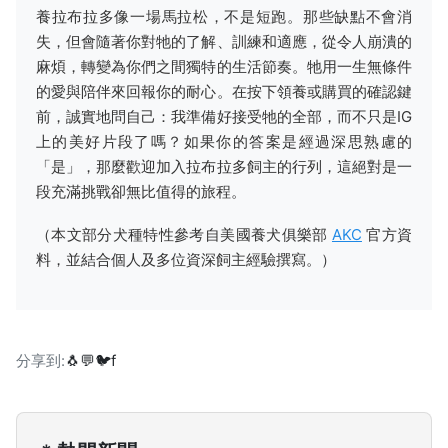
養拉布拉多像一場馬拉松，不是短跑。那些缺點不會消
失，但會隨著你對牠的了解、訓練和適應，從令人崩潰的
麻煩，轉變為你們之間獨特的生活節奏。牠用一生無條件
的愛與陪伴來回報你的耐心。在按下領養或購買的確認鍵
前，誠實地問自己：我準備好接受牠的全部，而不只是IG
上的美好片段了嗎？如果你的答案是經過深思熟慮的
「是」，那麼歡迎加入拉布拉多飼主的行列，這絕對是一
段充滿挑戰卻無比值得的旅程。
（本文部分犬種特性參考自美國養犬俱樂部
AKC
官方資
料，並結合個人及多位資深飼主經驗撰寫。）
分享到:
🐧
💬
🐦
f