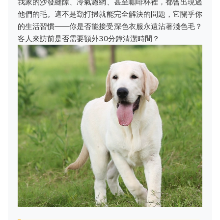
我家的沙發縫隙、冷氣濾網、甚至咖啡杯裡，都曾出現過
他們的毛。這不是勤打掃就能完全解決的問題，它關乎你
的生活習慣——你是否能接受深色衣服永遠沾著淺色毛？
客人來訪前是否需要額外30分鐘清潔時間？