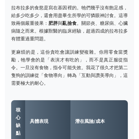
拉布拉多的食慾是寫在基因裡的。牠們幾乎沒有飽足感，
給多少吃多少，還會用盡畢生所學的可憐眼神討食。這導
致兩個嚴重後果：
肥胖
與
亂撿食
。關節炎、糖尿病、心臟
病隨之而來。根據獸醫的臨床經驗，超過四成的拉布拉多
有體重過重問題。
更麻煩的是，這份貪吃會讓訓練變複雜。你用零食當獎
勵，牠學會的是「表演才有吃的」，而不是真正服從指
令。一旦沒有食物，指令可能失效。我花了很久才把第二
隻狗的訓練從「食物導向」轉為「互動與讚美導向」，這
需要極大的耐心。
核
心
具體表現
潛在風險/成本
缺
點