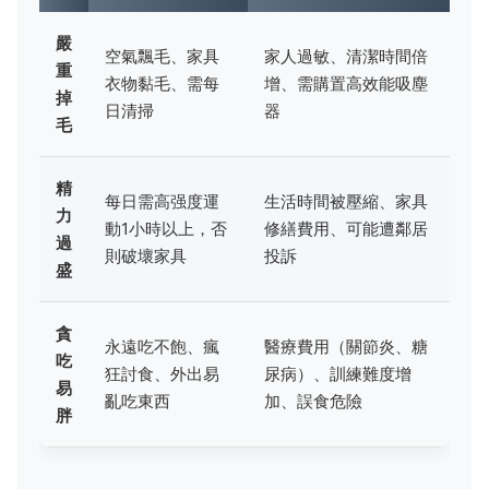
嚴
空氣飄毛、家具
家人過敏、清潔時間倍
重
衣物黏毛、需每
增、需購置高效能吸塵
掉
日清掃
器
毛
精
每日需高强度運
生活時間被壓縮、家具
力
動1小時以上，否
修繕費用、可能遭鄰居
過
則破壞家具
投訴
盛
貪
永遠吃不飽、瘋
醫療費用（關節炎、糖
吃
狂討食、外出易
尿病）、訓練難度增
易
亂吃東西
加、誤食危險
胖