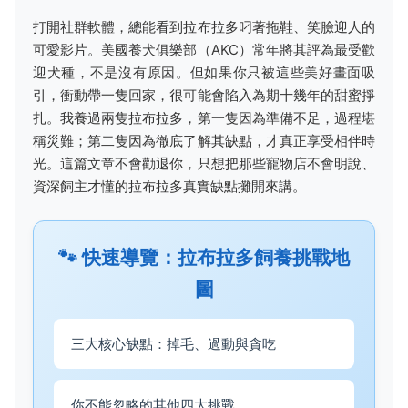
打開社群軟體，總能看到拉布拉多叼著拖鞋、笑臉迎人的
可愛影片。美國養犬俱樂部（AKC）常年將其評為最受歡
迎犬種，不是沒有原因。但如果你只被這些美好畫面吸
引，衝動帶一隻回家，很可能會陷入為期十幾年的甜蜜掙
扎。我養過兩隻拉布拉多，第一隻因為準備不足，過程堪
稱災難；第二隻因為徹底了解其缺點，才真正享受相伴時
光。這篇文章不會勸退你，只想把那些寵物店不會明說、
資深飼主才懂的拉布拉多真實缺點攤開來講。
🐾 快速導覽：拉布拉多飼養挑戰地
圖
三大核心缺點：掉毛、過動與貪吃
你不能忽略的其他四大挑戰