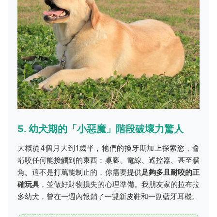
5. 幼犬期的「小惡魔」階段破壞力驚人
大概從4個月大到1歲半，牠們的換牙期加上探索慾，會
啃咬任何能接觸到的東西：桌腳、電線、遙控器、甚至牆
角。這不是打罵能制止的，你需要提供
足夠多且耐咬的正
確玩具
，並做好財物損失的心理準備。我朋友家的拉布拉
多幼犬，曾在一週內報銷了一雙新皮鞋和一副藍牙耳機。