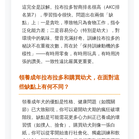
這完全是誤解。拉布拉多智商排名很高（AKC排
名第7），學習指令很快。問題出在兩個「缺
點」上：一是貪吃，導致牠只為食物工作，指令
泛化能力差；二是容易分心（特別是幼犬），對
環境中的氣味、聲音充滿好奇。訓練拉布拉多的
秘訣不在重複次數，而在於「保持訓練動機的多
樣性」——有時用零食，有時用玩具，有時用誇
張的讚美。一致性遠比嚴厲更重要。
領養成年拉布拉多和購買幼犬，在面對這
些缺點上有何不同？
領養成年犬的優點是性格、健康問題（如髖關
節）已大致顯現，你可以避開幼犬期的瘋狂破壞
階段。缺點是可能需花更多心力糾正已養成的壞
習慣（如撲人、撿食）。購買幼犬則像一張白
紙，你可以從零開始進行社會化、獨處訓練和飲