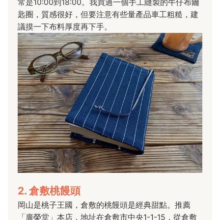
常是10:00到18:00。我買過一個手工縫製的牛仔布鑰
匙圈，質感很好，但要注意有些量產品車工粗糙，建
議摸一下布料厚度再下手。
2. 倉敷桃饅頭
岡山是桃子王國，倉敷的桃饅頭是經典甜點。推薦
「廣榮堂」本店，地址在倉敷市中央1-1-15，從倉敷