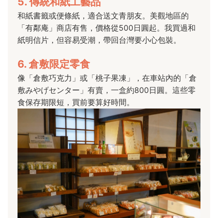
5. 傳統和紙工藝品
和紙書籤或便條紙，適合送文青朋友。美觀地區的
「有鄰庵」商店有售，價格從500日圓起。我買過和
紙明信片，但容易受潮，帶回台灣要小心包裝。
6. 倉敷限定零食
像「倉敷巧克力」或「桃子果凍」，在車站內的「倉
敷みやげセンター」有賣，一盒約800日圓。這些零
食保存期限短，買前要算好時間。