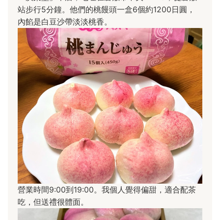
站步行5分鐘。他們的桃饅頭一盒6個約1200日圓，
內餡是白豆沙帶淡淡桃香。
營業時間9:00到19:00。我個人覺得偏甜，適合配茶
吃，但送禮很體面。