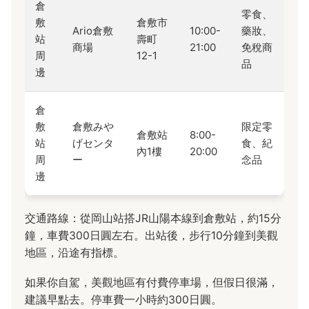
倉
零食、
敷
倉敷市
Ario倉敷
10:00-
藥妝、
站
壽町
商場
21:00
免稅商
周
12-1
品
邊
倉
敷
倉敷みや
限定零
倉敷站
8:00-
站
げセンタ
食、紀
內1樓
20:00
周
ー
念品
邊
交通路線：從岡山站搭JR山陽本線到倉敷站，約15分
鐘，車費300日圓左右。出站後，步行10分鐘到美觀
地區，沿途有指標。
如果你自駕，美觀地區有付費停車場，但假日很滿，
建議早點去。停車費一小時約300日圓。