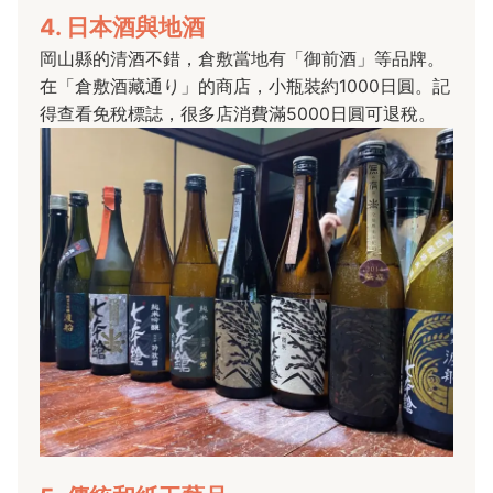
4. 日本酒與地酒
岡山縣的清酒不錯，倉敷當地有「御前酒」等品牌。
在「倉敷酒藏通り」的商店，小瓶裝約1000日圓。記
得查看免稅標誌，很多店消費滿5000日圓可退稅。