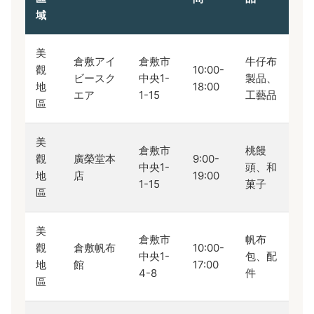
域
美
倉敷アイ
倉敷市
牛仔布
觀
10:00-
ビースク
中央1-
製品、
地
18:00
エア
1-15
工藝品
區
美
倉敷市
桃饅
觀
廣榮堂本
9:00-
中央1-
頭、和
地
店
19:00
1-15
菓子
區
美
倉敷市
帆布
觀
倉敷帆布
10:00-
中央1-
包、配
地
館
17:00
4-8
件
區