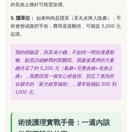
的長效止痛針可能需加價。
5. 隱睪症：
如果狗狗是隱睪（睪丸未降入陰囊），手
術會變成腹腔手術，費用直接翻倍，可能從 5,000 元
起跳。
我的經驗是，與其省小錢，不如找一間你溝通順
暢、願意詳細解釋的獸醫院。我最後選擇的方案
總共花了約 5,200 元（氣麻+完整血檢+長效止
痛），我覺得買一個安心很值得。別忘了查詢所
在縣市的「家犬絕育補助」，通常能補貼 500 到
1,000 元。
術後護理實戰手冊：一週內該