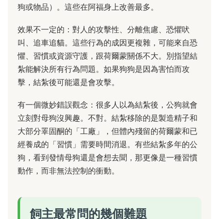
狗或物品）。這些在阿福身上改善最多。
效果不一定的：對人的攻擊性、分離焦慮、恐懼吠
叫、追車追貓。這些行為的成因更複雜，可能來自恐
懼、習慣或資源守護，跟荷爾蒙關係不大。別指望結
紮能解決所有行為問題。如果狗狗是因為害怕而攻
擊，結紮後可能還是會攻擊。
有一個微妙錯誤觀念：很多人以為結紮後，公狗就會
立刻對母狗沒興趣。不對。結紮移除的是製造精子和
大部分睪固酮的「工廠」，但體內殘留的荷爾蒙和已
經養成的「習慣」需要時間消退。有些結紮多年的公
狗，看到發情母狗還是會想去聞，那更像是一種習慣
動作，而非無法控制的衝動。
飼主最常問的幾個難題