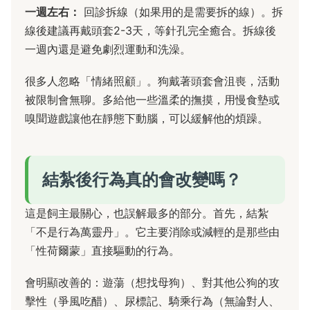
一週左右：
回診拆線（如果用的是需要拆的線）。拆
線後建議再戴頭套2-3天，等針孔完全癒合。拆線後
一週內還是避免劇烈運動和洗澡。
很多人忽略「情緒照顧」。狗戴著頭套會沮喪，活動
被限制會無聊。多給他一些溫柔的撫摸，用慢食墊或
嗅聞遊戲讓他在靜態下動腦，可以緩解他的煩躁。
結紮後行為真的會改變嗎？
這是飼主最關心，也誤解最多的部分。首先，結紮
「不是行為萬靈丹」。它主要消除或減輕的是那些由
「性荷爾蒙」直接驅動的行為。
會明顯改善的：遊蕩（想找母狗）、對其他公狗的攻
擊性（爭風吃醋）、尿標記、騎乘行為（無論對人、