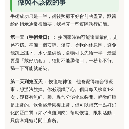
做與不該做的事
手術成功只是一半，術後照顧不好會前功盡棄。獸醫
給的指示通常很簡要，我補充一些實際執行細節。
第一天（手術當日）：
接回家時狗可能還暈暈的，走
路不穩。準備一個安靜、溫暖、柔軟的休息區，避免
他跳上跳下。水少量供應，食物可以先給一半。最重
要是「戴好頭套」，絕對不能舔傷口，一秒都不行。
舔一下可能就感染。
第二天到第五天：
恢復精神後，他會覺得頭套很礙
事，想辦法脫掉。你必須鐵了心。傷口每天檢查1-2
次，觀察有無紅、腫、異常分泌物或裂開。輕微紅腫
是正常的。飲食逐漸恢復正常，但可以補充一點好消
化的蛋白質（如水煮雞胸肉）幫助恢復。限制活動，
只能牽繩短時間上廁所。