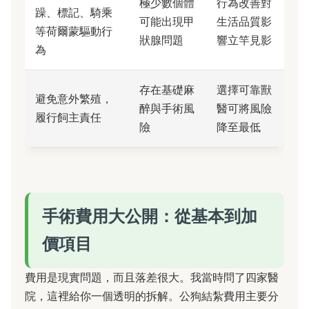
極少數個體
行為改善對
躁、標記、騎乘
可能出現甲
生活品質影
等荷爾蒙驅動行
狀腺問題
響立竿見影
為
存在基礎麻
選擇可靠獸
避免意外繁殖，
醉與手術風
醫可將風險
履行飼主責任
險
降至最低
手術費用大公開：從基本到加
價項目
費用是現實問題，而且落差很大。我當時問了四家醫
院，這裡給你一個透明的拆解。公狗結紮費用主要分