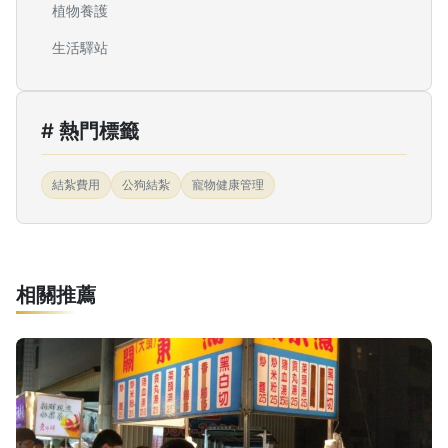
植物養護
生活驛站
# 熱門標籤
結紮費用
公狗結紮
寵物健康管理
相關推薦