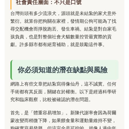
社會責任層面：不只是口號
台灣街頭有多少流浪犬，源頭就是未結紮的家犬意外
繁衍。就算你把狗關在家裡，發情期公狗可能為了找
尋交配機會而掙脫跑丟、發生車禍。結紮是對自家毛
孩負責，也是對整個社會犬貓數量控管最實際的貢
獻。許多縣市都有絕育補助，就是鼓勵這件事。
你必須知道的潛在缺點與風險
網路上有些文章把結紮寫得像仙丹，這不誠實。任何
手術都有其反面，關鍵在於權衡。以下是經過科學研
究和臨床觀察，比較被確認的潛在問題。
首先，是「體重容易增加」。新陳代謝率會因為荷爾
蒙改變而稍微下降，如果餵食量和運動量維持不變，
狗確實容易發胖。但這完全是可控的，就像人過中年