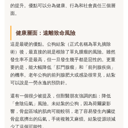
的提升。優點可以分為健康、行為和社會責任三個層
面。
健康層面：遠離致命風險
這是最硬的優點。公狗結紮（正式名稱為睪丸摘除
術）後，最直接的就是根除了睪丸腫瘤的風險。雖然
發生率不是最高，但一旦發生幾乎都是惡性的。更重
要的是，能大幅降低「肛門腺瘤」和「前列腺疾病」
的機率。老年公狗的前列腺肥大或感染很常見，結紮
可以說是一勞永逸的預防針。
還有一個很少被提及，但獸醫朋友強調的點：降低
「會陰疝氣」風險。未結紮的公狗，因為荷爾蒙影
響，骨盆區域的肌肉可能較弱，老了容易發生內臟從
骨盆底擠出的疝氣，手術複雜又麻煩。結紮從源頭減
少了這個可能性。