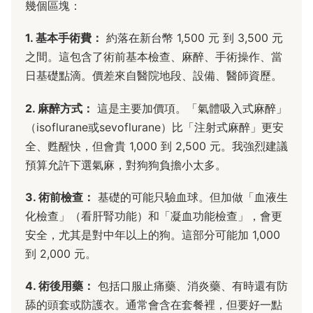
幾個區塊：
1. 基本手術費：
約落在新台幣 1,500 元 到 3,500 元
之間。這包含了術前基本檢查、麻醉、手術操作、當
日基礎點滴。價差來自醫院地段、設備、醫師資歷。
2. 麻醉方式：
這是主要加價項。「氣體吸入式麻醉」
（isoflurane或sevoflurane）比「注射式麻醉」更安
全、甦醒快，但會貴 1,000 到 2,500 元。我強烈建議
預算允許下選氣麻，對狗狗負擔小太多。
3. 術前檢查：
基礎的可能只驗血球。但加做「血液生
化檢查」（看肝腎功能）和「凝血功能檢查」，會更
安全，尤其是對中年以上的狗。這部分可能加 1,000
到 2,000 元。
4. 術後用藥：
包括口服止痛藥、消炎藥、有時還有防
舔的頭套或防護衣。通常會含在套餐裡，但要好一點