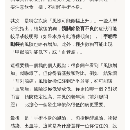
要注意飲食一樣，不能怪手術本身。
其次，是特定疾病「風險可能微幅上升」。一些大型
研究指出，結紮後的狗，
髖關節發育不良
的症狀可能
較早或較明顯（如果本身有此遺傳傾向），
十字韌帶
斷裂
的風險也略有增加。此外，極少數狗可能出現
「甲狀腺功能低下」或「血管瘤」。
這裡要插一個我的個人觀點：很多飼主看到「風險增
加」就嚇壞了。但你得看基數和對比。例如，結紮讓
「前列腺癌」風險從極低降到近乎於零，卻可能讓
「血管瘤」風險從極低變成低。你更怕哪一個？對我
而言，預防確定性高、常見的老年病（前列腺問
題），比擔心一個發生率依然很低的病更重要。
最後，是「手術本身的風險」。包括麻醉風險、術後
感染、出血等。這就是為什麼選擇一位你信任的、設