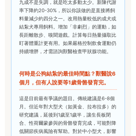
九成不是失調，就是吃太多動太少。新陳代謝
率下降約20-30%，所以你該做的是直接將飼
料量減少約四分之一。改用熱量較低的成犬或
結紮犬專用飼料。增加「非劇烈」的運動，如
長距離散步、嗅聞遊戲。計算每日熱量攝取比
盯著體重計更有用。如果嚴格控制飲食運動仍
持續增胖，才需諮詢獸醫檢查甲狀腺功能。
何時是公狗結紮的最佳時間點？獸醫說6
個月，但有人說要等1歲骨骼發育完。
這是目前最有爭議的題目。傳統建議是6-8個
月。但近年對大型犬（如黃金、拉布拉多）的
研究建議，延後到1歲至1歲半，讓生長板閉
合、性荷爾蒙參與的骨骼發育完成，可能對降
低關節疾病風險有幫助。對於中小型犬，影響