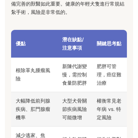
備完善的獸醫如此重要。健康的年輕犬隻進行常規結
紮手術，風險是非常低的。
潛在缺點/
優點
關鍵思考點
注意事項
新陳代謝變
肥胖可管
根除睪丸腫瘤風
慢，需控制
理，癌症難
險
食量防肥胖
治療
大幅降低前列腺
大型犬骨關
權衡常見老
疾病、肛門腺瘤
節疾病風險
年病 vs. 特
機率
可能微增
定風險
減少逃家、焦