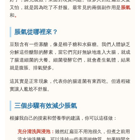
又怕，就是因為吃了不舒服。最常見的兩個副作用是
脹氣
和
。
脹氣從哪裡來？
豆類含有一些寡醣，像是棉子糖和水蘇糖。我們人體缺乏
分解這些醣類的酵素，當它們完好無缺地進入大腸，就成
了腸道細菌的大餐。細菌發酵它們，就會產生氣體，結果
就是腹脹、排氣變多。
這其實是正常現象，代表你的腸道菌有東西吃。但過程確
實讓人尷尬不舒服。
三個步驟有效減少脹氣
根據我自己的摸索和營養學的建議，你可以這樣做：
充分清洗與浸泡：
雖然紅扁豆不用泡很久，但煮之前用
流水沖洗幾遍，可以洗掉一些表面的物質。如果時間允