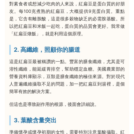
對素食者或想減少吃肉的人來說，紅扁豆是蛋白質的好朋
友。每100克煮熟的紅扁豆，大概提供9克蛋白質。重點
是，它含有離胺酸，這是很多穀物缺乏的必需胺基酸。所
以把紅扁豆和米飯一起吃，蛋白質的品質會更好。我常做
「紅扁豆燉飯」，就是利用這個原理。
2. 高纖維，照顧你的腸道
這是紅扁豆最被稱讚的一點。豐富的膳食纖維，尤其是可
溶性纖維，能延緩胃排空，幫助穩定血糖。美國農業部的
營養資料庫顯示，豆類是膳食纖維的極佳來源。對於現代
人普遍纖維攝取不足的問題，加一把紅扁豆到湯裡，是個
簡單有效的解決方案。
但這也是導致副作用的根源，後面會詳細說。
3. 葉酸含量突出
準備懷孕或懷孕初期的女性，需要特別注意葉酸攝取。紅