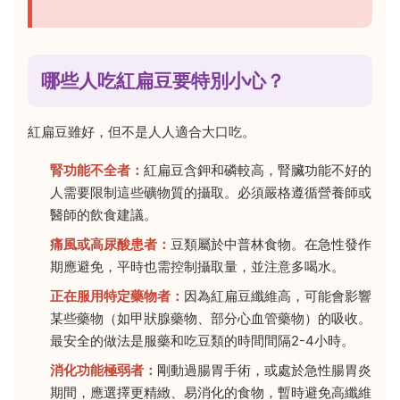
哪些人吃紅扁豆要特別小心？
紅扁豆雖好，但不是人人適合大口吃。
腎功能不全者：
紅扁豆含鉀和磷較高，腎臟功能不好的
人需要限制這些礦物質的攝取。必須嚴格遵循營養師或
醫師的飲食建議。
痛風或高尿酸患者：
豆類屬於中普林食物。在急性發作
期應避免，平時也需控制攝取量，並注意多喝水。
正在服用特定藥物者：
因為紅扁豆纖維高，可能會影響
某些藥物（如甲狀腺藥物、部分心血管藥物）的吸收。
最安全的做法是服藥和吃豆類的時間間隔2-4小時。
消化功能極弱者：
剛動過腸胃手術，或處於急性腸胃炎
期間，應選擇更精緻、易消化的食物，暫時避免高纖維