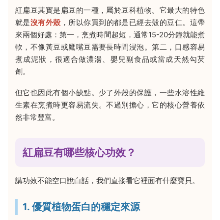
紅扁豆其實是扁豆的一種，屬於豆科植物。它最大的特色
就是
沒有外殼
，所以你買到的都是已經去殼的豆仁。這帶
來兩個好處：第一，烹煮時間超短，通常15-20分鐘就能煮
軟，不像黃豆或鷹嘴豆需要長時間浸泡。第二，口感容易
煮成泥狀，很適合做濃湯、嬰兒副食品或當成天然勾芡
劑。
但它也因此有個小缺點。少了外殼的保護，一些水溶性維
生素在烹煮時更容易流失。不過別擔心，它的核心營養依
然非常豐富。
紅扁豆有哪些核心功效？
講功效不能空口說白話，我們直接看它裡面有什麼寶貝。
1. 優質植物蛋白的穩定來源