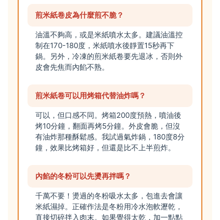
煎米紙卷皮為什麼煎不脆？
油溫不夠高，或是米紙噴水太多。建議油溫控
制在170-180度，米紙噴水後靜置15秒再下
鍋。另外，冷凍的煎米紙卷要先退冰，否則外
皮會先焦而內餡不熟。
煎米紙卷可以用烤箱代替油炸嗎？
可以，但口感不同。烤箱200度預熱，噴油後
烤10分鐘，翻面再烤5分鐘。外皮會脆，但沒
有油炸那種酥鬆感。我試過氣炸鍋，180度8分
鐘，效果比烤箱好，但還是比不上半煎炸。
內餡的冬粉可以先燙再拌嗎？
千萬不要！燙過的冬粉吸水太多，包進去會讓
米紙濕掉。正確作法是冬粉用冷水泡軟瀝乾，
直接切碎拌入肉末。如果覺得太乾，加一點點