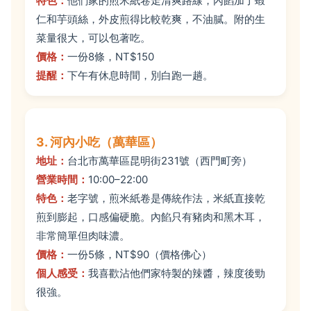
特色：
他們家的煎米紙卷走清爽路線，內餡加了蝦
仁和芋頭絲，外皮煎得比較乾爽，不油膩。附的生
菜量很大，可以包著吃。
價格：
一份8條，NT$150
提醒：
下午有休息時間，別白跑一趟。
3. 河內小吃（萬華區）
地址：
台北市萬華區昆明街231號（西門町旁）
營業時間：
10:00–22:00
特色：
老字號，煎米紙卷是傳統作法，米紙直接乾
煎到膨起，口感偏硬脆。內餡只有豬肉和黑木耳，
非常簡單但肉味濃。
價格：
一份5條，NT$90（價格佛心）
個人感受：
我喜歡沾他們家特製的辣醬，辣度後勁
很強。