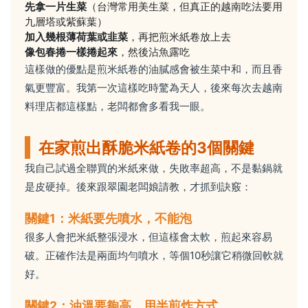
先拿一片生菜
（台灣常用美生菜，但真正的越南吃法要用
九層塔或紫蘇葉）
加入幾根薄荷葉或韭菜
，再把煎米紙卷放上去
像包春捲一樣捲起來
，然後沾魚露吃
這樣做的優點是煎米紙卷的油膩感會被生菜中和，而且香
氣更豐富。我第一次這樣吃時驚為天人，後來每次去越南
料理店都這樣點，老闆都會多看我一眼。
在家煎出酥脆米紙卷的3個關鍵
我自己試過全聯買的米紙來做，失敗率超高，不是黏鍋就
是皮硬掉。後來跟翠園老闆娘請教，才抓到訣竅：
關鍵1：米紙要先噴水，不能泡
很多人會把米紙整張浸水，但這樣會太軟，煎起來容易
破。正確作法是兩面均勻噴水，等個10秒讓它稍微回軟就
好。
關鍵2：油溫要夠高，用半煎炸方式