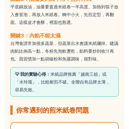
平底鍋放油，油量要蓋過米紙卷一半高度。加熱到筷子放
入會冒泡，再放入米紙卷。轉中小火，先煎定型，再翻
面。這樣皮才會酥，裡面也熟透。
關鍵3：內餡不能太濕
台灣食譜常加很多蔬菜，但蔬菜出水會讓米紙爛掉。建議
肉餡比例高一點，冬粉先泡軟瀝乾，餡料要炒到收汁再
包。我習慣加一點胡椒粉和魚露調味，很對味。
💡 我的實驗心得：
米紙品牌推薦「越南三姐」或
「水玲瓏」，比較耐煎不破。全聯自有品牌太薄，
容易失敗。
你常遇到的煎米紙卷問題