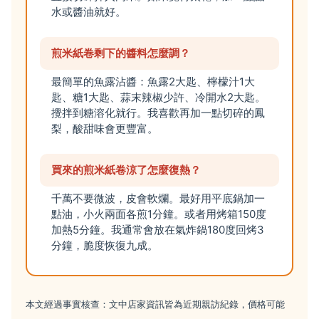
水或醬油就好。
煎米紙卷剩下的醬料怎麼調？
最簡單的魚露沾醬：魚露2大匙、檸檬汁1大
匙、糖1大匙、蒜末辣椒少許、冷開水2大匙。
攪拌到糖溶化就行。我喜歡再加一點切碎的鳳
梨，酸甜味會更豐富。
買來的煎米紙卷涼了怎麼復熱？
千萬不要微波，皮會軟爛。最好用平底鍋加一
點油，小火兩面各煎1分鐘。或者用烤箱150度
加熱5分鐘。我通常會放在氣炸鍋180度回烤3
分鐘，脆度恢復九成。
本文經過事實核查：文中店家資訊皆為近期親訪紀錄，價格可能