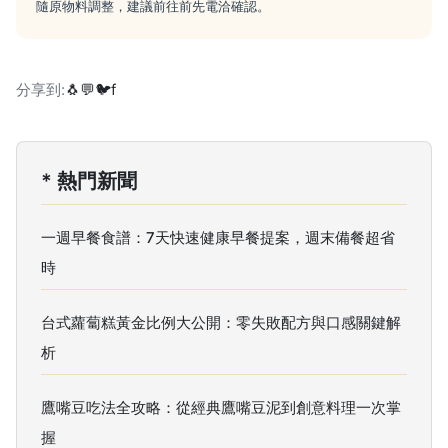
隨原物料調整，建議前往前先電洽確認。
分享到:
🐧
💬
🐦
f
* 熱門新聞
一週早餐食譜：7天快速健康早餐提案，週末備餐超省
時
台式蘿蔔糕黃金比例大公開：零失敗配方與口感關鍵解
析
鷹嘴豆吃法全攻略：從經典鷹嘴豆泥到創意料理一次掌
握