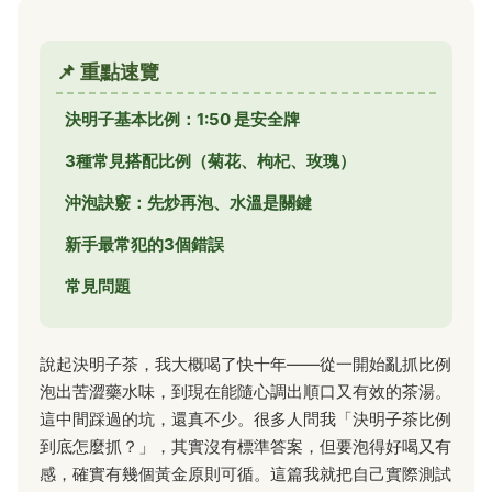
📌 重點速覽
決明子基本比例：1:50 是安全牌
3種常見搭配比例（菊花、枸杞、玫瑰）
沖泡訣竅：先炒再泡、水溫是關鍵
新手最常犯的3個錯誤
常見問題
說起決明子茶，我大概喝了快十年——從一開始亂抓比例
泡出苦澀藥水味，到現在能隨心調出順口又有效的茶湯。
這中間踩過的坑，還真不少。很多人問我「決明子茶比例
到底怎麼抓？」，其實沒有標準答案，但要泡得好喝又有
感，確實有幾個黃金原則可循。這篇我就把自己實際測試