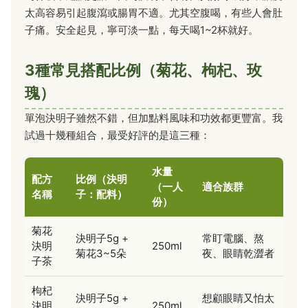
太高容易引起腹瀉或腸胃不適。尤其空腹喝，有些人會肚
子痛。安全起見，寧可淡一點，每天喝1~2杯就好。
3種常見搭配比例（菊花、枸杞、玫
瑰）
單泡決明子雖然不錯，但加點料風味和功效都更豐富。我
試過十幾種組合，最受好評的是這三種：
水量
配方
比例（決明
（一人
適合族群
名稱
子：配料）
份）
菊花
決明子5g +
常盯電腦、熬
決明
250ml
菊花3~5朵
夜、眼睛乾澀者
子茶
枸杞
決明子5g +
想顧眼睛又怕太
決明
250ml