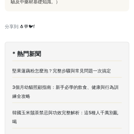
驗及中藥材基礎知識。）
分享到:
🐧
💬
🐦
f
* 熱門新聞
堅果蓮藕粉怎麼泡？完整步驟與常見問題一次搞定
3個月幼貓照顧指南：新手必學的飲食、健康與行為訓
練全攻略
韓國玉米鬚茶禁忌與功效完整解析：這5種人千萬別亂
喝