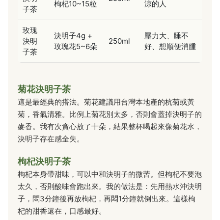
枸杞10~15粒
涼的人
子茶
玫瑰
決明子4g +
壓力大、睡不
決明
250ml
玫瑰花5~6朵
好、想順便消腫
子茶
菊花決明子茶
這是最經典的搭法。菊花建議用台灣本地產的杭菊或黃
菊，香氣清雅。比例上菊花別太多，否則會蓋掉決明子的
麥香。我有次貪心放了十朵，結果整杯喝起來像菊花水，
決明子存在感全失。
枸杞決明子茶
枸杞本身帶甜味，可以中和決明子的微苦。但枸杞不要泡
太久，否則酸味會跑出來。我的做法是：先用熱水沖決明
子，悶3分鐘後再放枸杞，再悶1分鐘就倒出來。這樣枸
杞的甜香還在，口感最好。