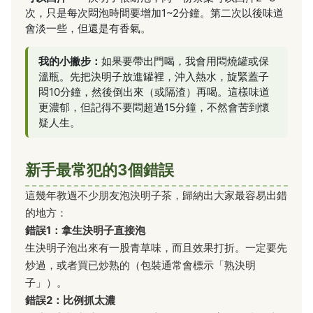
次，只是每次悶泡時間要增加1~2分鐘。第二次以後味道
會淡一些，但還是有香氣。
我的小撇步：
如果要帶出門喝，我會用悶燒罐或保
溫瓶。先把決明子放進罐裡，沖入熱水，旋緊蓋子
悶10分鐘，然後倒出來（或隔渣）再喝。這樣味道
更濃郁，但記得不要悶超過15分鐘，不然會苦到懷
疑人生。
新手最常犯的3個錯誤
這幾年教過不少朋友泡決明子茶，歸納出大家最容易出錯
的地方：
錯誤1：拿生決明子直接泡
生決明子泡出來有一股青草味，而且效果打折。一定要先
炒過，或者買已炒熟的（包裝通常會標示「熟決明
子」）。
錯誤2：比例抓太濃