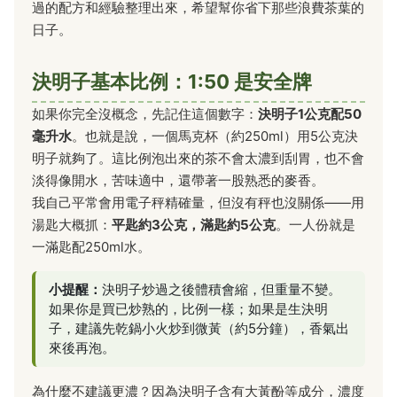
過的配方和經驗整理出來，希望幫你省下那些浪費茶葉的
日子。
決明子基本比例：1:50 是安全牌
如果你完全沒概念，先記住這個數字：
決明子1公克配50
毫升水
。也就是說，一個馬克杯（約250ml）用5公克決
明子就夠了。這比例泡出來的茶不會太濃到刮胃，也不會
淡得像開水，苦味適中，還帶著一股熟悉的麥香。
我自己平常會用電子秤精確量，但沒有秤也沒關係——用
湯匙大概抓：
平匙約3公克，滿匙約5公克
。一人份就是
一滿匙配250ml水。
小提醒：
決明子炒過之後體積會縮，但重量不變。
如果你是買已炒熟的，比例一樣；如果是生決明
子，建議先乾鍋小火炒到微黃（約5分鐘），香氣出
來後再泡。
為什麼不建議更濃？因為決明子含有大黃酚等成分，濃度