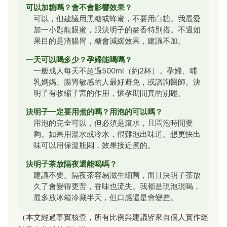
可以加糖嗎？會不會影響效果？
可以，但建議用黑糖或蜂蜜，不要用白糖。我最愛
加一小匙龍眼蜜，跟決明子的麥香特別搭。不過如
果目的是清腸胃，糖會減緩效果，建議不加。
一天可以喝多少？孕婦能喝嗎？
一般成人每天不超過500ml（約2杯）。孕婦、哺
乳媽媽、腸胃敏感的人最好避免，或諮詢醫師。決
明子有收縮子宮的作用，懷孕期間真的別碰。
決明子一定要用煮的嗎？用泡的可以嗎？
用泡的完全可以，但必須是滾水，且悶泡時間要
夠。如果用溫水或冷水，很難泡出味道。想更快出
味可以用保溫瓶悶，效果接近煮的。
決明子茶放隔夜還能喝嗎？
建議不要。隔夜茶容易滋生細菌，而且決明子茶放
久了會變得更苦，香味也流失。我都是現泡現喝，
最多放冰箱冷藏半天，但口感還是會變差。
（本文經過事實核查，所有比例與建議皆來自個人實作經