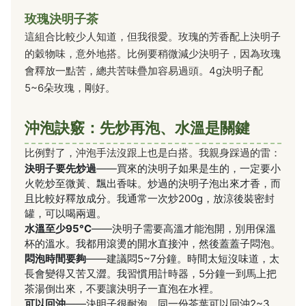
玫瑰決明子茶
這組合比較少人知道，但我很愛。玫瑰的芳香配上決明子
的穀物味，意外地搭。比例要稍微減少決明子，因為玫瑰
會釋放一點苦，總共苦味疊加容易過頭。4g決明子配
5~6朵玫瑰，剛好。
沖泡訣竅：先炒再泡、水溫是關鍵
比例對了，沖泡手法沒跟上也是白搭。我親身踩過的雷：
決明子要先炒過
——買來的決明子如果是生的，一定要小
火乾炒至微黃、飄出香味。炒過的決明子泡出來才香，而
且比較好釋放成分。我通常一次炒200g，放涼後裝密封
罐，可以喝兩週。
水溫至少95°C
——決明子需要高溫才能泡開，別用保溫
杯的溫水。我都用滾燙的開水直接沖，然後蓋蓋子悶泡。
悶泡時間要夠
——建議悶5~7分鐘。時間太短沒味道，太
長會變得又苦又澀。我習慣用計時器，5分鐘一到馬上把
茶湯倒出來，不要讓決明子一直泡在水裡。
可以回沖
——決明子很耐泡，同一份茶葉可以回沖2~3