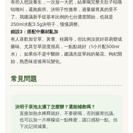
有些人想說養生，一次放一大把，結果喝完整天肚子咕嚕
咕嚕叫，還跑廁所。決明子性微寒，過量腸胃真的受不
了。我建議新手從基本比例的七分濃度開始，也就是
250ml水配3.5g決明子，慢慢調整。
錯誤3：搭配中藥材亂加
有人喜歡加甘草、黃耆、桂圓等，但比例沒抓好容易變成
藥味。尤其甘草甜度很高，一點點就好（1小片配500ml
水）。如果你不是中醫師，建議先從單純的菊花、枸杞開
始，熟悉味道後再玩變化。
常見問題
決明子茶泡太濃了怎麼辦？還能補救嗎？
直接加熱水稀釋就好。不要硬喝，否則腸胃抗議。
也可以加一片檸檬或一點蜂蜜，讓口感順一點。但
下次記得減量。