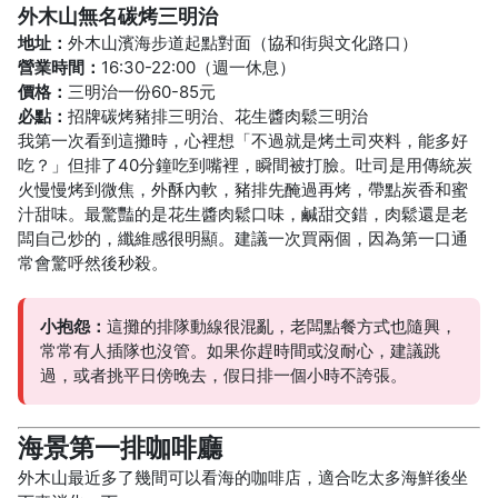
外木山無名碳烤三明治
地址：
外木山濱海步道起點對面（協和街與文化路口）
營業時間：
16:30-22:00（週一休息）
價格：
三明治一份60-85元
必點：
招牌碳烤豬排三明治、花生醬肉鬆三明治
我第一次看到這攤時，心裡想「不過就是烤土司夾料，能多好
吃？」但排了40分鐘吃到嘴裡，瞬間被打臉。吐司是用傳統炭
火慢慢烤到微焦，外酥內軟，豬排先醃過再烤，帶點炭香和蜜
汁甜味。最驚豔的是花生醬肉鬆口味，鹹甜交錯，肉鬆還是老
闆自己炒的，纖維感很明顯。建議一次買兩個，因為第一口通
常會驚呼然後秒殺。
小抱怨：
這攤的排隊動線很混亂，老闆點餐方式也隨興，
常常有人插隊也沒管。如果你趕時間或沒耐心，建議跳
過，或者挑平日傍晚去，假日排一個小時不誇張。
海景第一排咖啡廳
外木山最近多了幾間可以看海的咖啡店，適合吃太多海鮮後坐