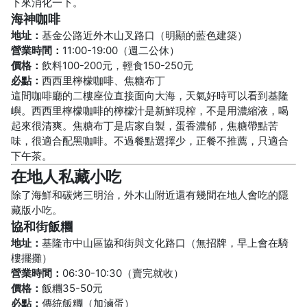
下來消化一下。
海神咖啡
地址：
基金公路近外木山叉路口（明顯的藍色建築）
營業時間：
11:00-19:00（週二公休）
價格：
飲料100-200元，輕食150-250元
必點：
西西里檸檬咖啡、焦糖布丁
這間咖啡廳的二樓座位直接面向大海，天氣好時可以看到基隆
嶼。西西里檸檬咖啡的檸檬汁是新鮮現榨，不是用濃縮液，喝
起來很清爽。焦糖布丁是店家自製，蛋香濃郁，焦糖帶點苦
味，很適合配黑咖啡。不過餐點選擇少，正餐不推薦，只適合
下午茶。
在地人私藏小吃
除了海鮮和碳烤三明治，外木山附近還有幾間在地人會吃的隱
藏版小吃。
協和街飯糰
地址：
基隆市中山區協和街與文化路口（無招牌，早上會在騎
樓擺攤）
營業時間：
06:30-10:30（賣完就收）
價格：
飯糰35-50元
必點：
傳統飯糰（加滷蛋）