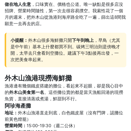
做在地人生意
，口味實在、價格也公道。唯一缺點是很多店沒
招牌、營業時間隨性，第一次去很容易撲空。我索性花了一個
月的週末，把外木山從漁港到海岸路全吃了一遍，篩出這8間我
願意一去再去的店。
小提醒：
外木山很多海鮮攤只開
下午到晚上
，早鳥（尤其
是中午前）基本上什麼都買不到。碳烤三明治則是傍晚才
開，太早去只會看到空攤位。建議下午3點後再出發，一
次把美食串起來。
外木山漁港現撈海鮮攤
漁港邊有幾個鐵皮搭建的攤位，看起來不起眼，卻是我心目中
的
外木山美食第一名
。這些攤位賣的都是當天漁船回港的現撈
魚貨，直接清蒸或煮湯，鮮甜到不行。
阿珍海產攤
地址：
外木山漁港直走到底，白色鐵皮屋（沒有門牌，認攤位
前黃色燈籠）
營業時間：
15:00-19:30（週二公休）