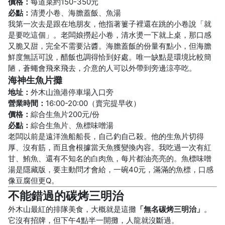
價格：
每道菜約150-350元
必點：
清燙小卷、海膽蓋飯、魚湯
我第一次去是跟在地朋友，他指著簍子裡還在跳的小卷說「就
是要吃這個」。老闆娘撈起小卷，清水燙一下就上桌，那口感
又脆又甜，完全不需要沾醬。海膽蓋飯的份量有點小，但海膽
鮮度無話可說，醋飯也調得恰到好處。唯一缺點是環境比較簡
陋，蒼蠅會飛來飛去，介意的人可以外帶到旁邊涼亭吃。
海神生魚片攤
地址：
外木山漁港停車場入口旁
營業時間：
16:00-20:00（賣完提早收）
價格：
綜合生魚片200元/份
必點：
綜合生魚片、魚標味噌湯
老闆以前是遠洋漁船船長，自己釣自己殺。他的生魚片切得
厚、沒有筋，而且會根據當天魚獲變換內容。我吃過一次有紅
甘、鮪魚、還有不知名的白肉魚，每片都油亮亮的。魚標味噌
湯是隱藏版，要主動問才會給，一碗40元，滿滿的魚標，口感
像豆腐但更Q。
不能錯過的碳烤三明治
外木山最紅的排隊美食，大概就是這攤
「無名碳烤三明治」
。
它沒有招牌，但下午4點半一開攤，人龍就沒斷過。