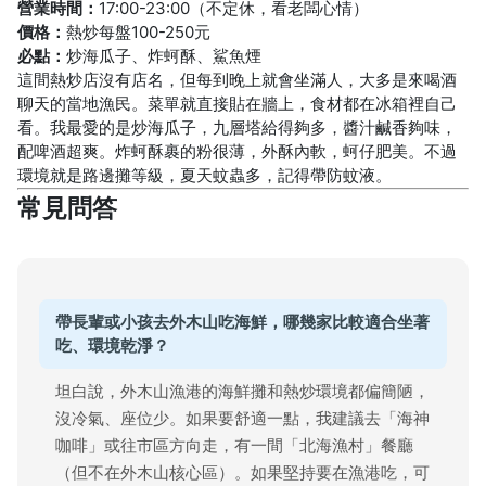
營業時間：
17:00-23:00（不定休，看老闆心情）
價格：
熱炒每盤100-250元
必點：
炒海瓜子、炸蚵酥、鯊魚煙
這間熱炒店沒有店名，但每到晚上就會坐滿人，大多是來喝酒
聊天的當地漁民。菜單就直接貼在牆上，食材都在冰箱裡自己
看。我最愛的是炒海瓜子，九層塔給得夠多，醬汁鹹香夠味，
配啤酒超爽。炸蚵酥裹的粉很薄，外酥內軟，蚵仔肥美。不過
環境就是路邊攤等級，夏天蚊蟲多，記得帶防蚊液。
常見問答
帶長輩或小孩去外木山吃海鮮，哪幾家比較適合坐著
吃、環境乾淨？
坦白說，外木山漁港的海鮮攤和熱炒環境都偏簡陋，
沒冷氣、座位少。如果要舒適一點，我建議去「海神
咖啡」或往市區方向走，有一間「北海漁村」餐廳
（但不在外木山核心區）。如果堅持要在漁港吃，可