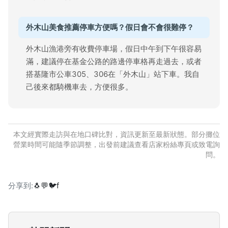
外木山美食推薦停車方便嗎？假日會不會很難停？
外木山漁港旁有收費停車場，假日中午到下午很容易
滿，建議停在基金公路的路邊停車格再走過去，或者
搭基隆市公車305、306在「外木山」站下車。我自
己後來都騎機車去，方便很多。
本文經實際走訪與在地口碑比對，資訊更新至最新狀態。部分攤位
營業時間可能隨季節調整，出發前建議查看店家粉絲專頁或致電詢
問。
分享到:
🐧
💬
🐦
f