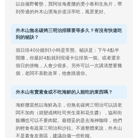
以自備野餐墊，買阿珍海產攤的燙小卷和生魚片，帶
到旁邊的外木山濱海步道涼亭吃，風景更好。
外木山無名碳烤三明治排隊要等多久？有沒有快速吃
到的秘訣？
假日排40分鐘到1小時是常態。秘訣是：下午4點半
開攤，你最好4點就到現場卡位排第一個。或者選非
假日的傍晚，人會少很多。另外可以一次講清楚要幾
個，老闆不喜歡改單，他會跳過你。
外木山有賣素食或不吃海鮮的人能吃的東西嗎？
海鮮攤當然以海鮮為主，但無名碳烤三明治可以請老
闆不加肉（就變成烤吐司夾生菜和花生醬），協和街
飯糰也可以不要肉鬆。最穩妥的是去海神咖啡，他們
的輕食有蔬菜三明治和沙拉。不過整體來說，外木山
不是素食友善區，建議自備一些乾糧。