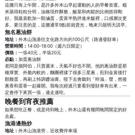
這攤只有上午開，是許多外木山早起運動的人的早餐首選。糯
米蒸得粒粒分明，油條現炸酥脆，酸菜和肉鬆的比例抓得剛
好。我最喜歡加一顆滷蛋，蛋黃半熟拌進米飯裡，口感層次更
多。要注意的是，這攤通常9點前就賣光，晚來只能明天請早。
無名蔥油餅
地址：
外木山漁港往文化路方向約100公尺（路邊發財車）
營業時間：
14:00-18:00（週六日限定）
價格：
一張40元，半張20元
必點：
加蛋蔥油餅
老闆是個阿伯，只賣週末，天氣不好也不開。他的蔥油餅是那
種厚實、外脆內軟的，麵團裡揉了很多三星蔥，煎到金黃後打
顆雞蛋，再刷上特調醬油膏。咬下去會聽到「咔滋」聲，然後
蔥香和蛋香一起爆開。我每次經過只要看到發財車有出來，一
定會停下來買一張，邊走邊吃。
晚餐到宵夜推薦
如果想吃正餐，或是待到晚上，外木山還有幾間晚間限定的好
去處。
漁港邊熱炒
地址：
外木山漁港旁，近收費停車場