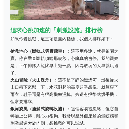
追求心跳加速的「刺激設施」排行榜
如果你愛挑戰，這三項是園內指標，我個人排序如下：
搶救地心（斷軌式雲霄飛車）：
這不用多說，就是鎮園之
寶。停在垂直斷軌頂端那幾秒，心臟真的會停。我的觀察
是，下午排隊人龍比早上短一點，因為敢玩的人早就玩過
了。
火山冒險（火山泛舟）：
這不是平靜的漂漂河，最後從火
山口衝下來那一下，水花濺起的高度超乎想像。就算穿了
雨衣，鞋子還是有很高機率濕掉。旁邊有投幣式烘手機，
但常要排隊。
銀河旋風（座艙式旋轉設施）：
這個容易被忽略，但它自
轉加上公轉，離心力很夠。我發現坐外側座艙的暈眩感和
刺激感遠大於內側，想挑戰的可以試試。