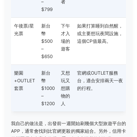
–
者
$799
午後票/星
新台
下午
如果打算睡到自然醒，
光票
幣
才入
或主要想玩夜間設施，
$500
場的
這個CP值最高。
–
遊客
$650
樂園
新台
又想
官網或OUTLET服務
+OUTLET
幣
玩又
台，適合安排兩天一夜
套票
$1000
想購
的行程。
–
物的
$1200
人
我自己的做法是，出發前一週開始刷幾個大型旅遊平台的
APP，通常會找到比官網更殺的獨家組合。另外，信用卡