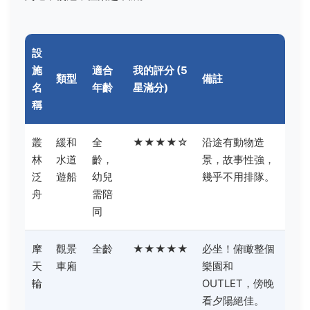
設
施
適合
我的評分 (5
類型
備註
名
年齡
星滿分)
稱
叢
緩和
全
★★★★☆
沿途有動物造
林
水道
齡，
景，故事性強，
泛
遊船
幼兒
幾乎不用排隊。
舟
需陪
同
摩
觀景
全齡
★★★★★
必坐！俯瞰整個
天
車廂
樂園和
輪
OUTLET，傍晚
看夕陽絕佳。