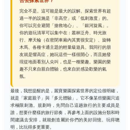
合去探索世界？
完全不是。這可能是最大的誤解。探索世界有超
過一半的設施是「非高空」或「低刺激度」的。
你可以完全避開「搶救地心」、「銀河旋風」。
你的遊玩清單可以集中在：叢林泛舟、時光旅
行、摩天輪（在密閉車廂內其實很安定）、旋轉
木馬、各種卡通主題的輕量級遊具。我同行的朋
友就是懼高症，她玩這些一樣很開心，而且她發
現從地面看別人尖叫，也是一種樂趣。樂園的樂
趣不只來自親自體驗，也來自於感染歡樂的氣
氛。
最後，我想提醒的是，麗寶樂園探索世界的定位很明確，
就是「家庭親子」與「多元體驗」。它不像某些樂園只追
求極限刺激。規劃時，先問自己這趟旅行的主要成員是
誰，想要什麼樣的旅行節奏，再參考上面的設施分類和時
間建議去安排，就能創造屬於你們的美好回憶。玩得聰
明，比玩得多更重要。