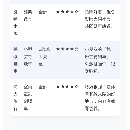
旋
經典
全齡
★★★☆☆
拍照好看，但各
轉
遊具
樂園大同小異，
木
時間緊可略過。
馬
採
小型
6歲以
★★★★☆
小朋友的「第一
礦
雲霄
上兒
座雲霄飛車」，
飛
飛車
童
刺激度適中，很
車
受歡迎。
時
室內
全齡
★★★★☆
冷氣很強！是休
光
互動
息和躲太陽的好
旅
劇場
地方，內容有教
行
車
育意義。