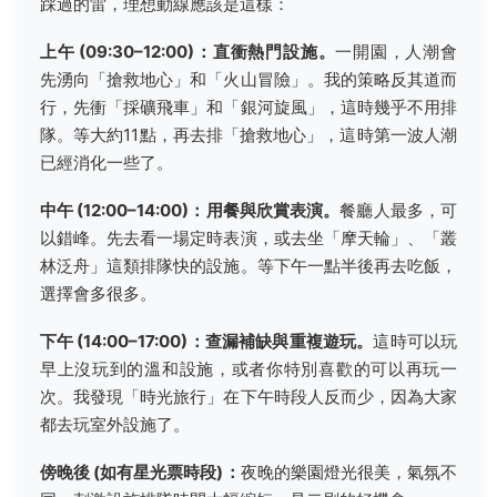
踩過的雷，理想動線應該是這樣：
上午 (09:30–12:00)：直衝熱門設施。
一開園，人潮會
先湧向「搶救地心」和「火山冒險」。我的策略反其道而
行，先衝「採礦飛車」和「銀河旋風」，這時幾乎不用排
隊。等大約11點，再去排「搶救地心」，這時第一波人潮
已經消化一些了。
中午 (12:00–14:00)：用餐與欣賞表演。
餐廳人最多，可
以錯峰。先去看一場定時表演，或去坐「摩天輪」、「叢
林泛舟」這類排隊快的設施。等下午一點半後再去吃飯，
選擇會多很多。
下午 (14:00–17:00)：查漏補缺與重複遊玩。
這時可以玩
早上沒玩到的溫和設施，或者你特別喜歡的可以再玩一
次。我發現「時光旅行」在下午時段人反而少，因為大家
都去玩室外設施了。
傍晚後 (如有星光票時段)：
夜晚的樂園燈光很美，氣氛不