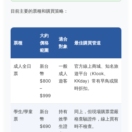
目前主要的票種和購買策略：
大約
適合
票種
價格
最佳購買管道
對象
範圍
成人全日
新台
一般
官方線上商城、知名旅
票
幣
成人
遊平台（Klook、
$800
遊客
KKday）常有早鳥或限
–
時折扣。
$999
學生/學童
新台
持有
同上，但現場購票需嚴
票
幣
效學
格查驗證件，線上買有
$690
生證
時不檢查。