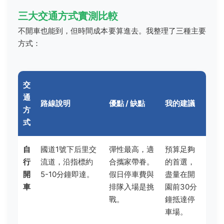
三大交通方式實測比較
不開車也能到，但時間成本要算進去。我整理了三種主要
方式：
交
通
路線說明
優點 / 缺點
我的建議
方
式
自
國道1號下后里交
彈性最高，適
預算足夠
行
流道，沿指標約
合攜家帶眷。
的首選，
開
5-10分鐘即達。
假日停車費與
盡量在開
車
排隊入場是挑
園前30分
戰。
鐘抵達停
車場。