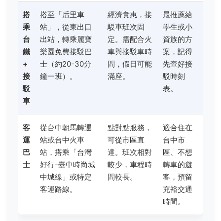
搭
搭至「后里車
經濟實惠，接
最推薦給
乘
站」，從東出口
駁車班次固
學生或小
台
出站，轉乘麗寶
定。需配合火
資族的方
鐵
樂園免費接駁巴
車與接駁車時
案，記得
+
士（約20-30分
間，假日可能
先查好接
接
鐘一班）。
滿座。
駁時刻
駁
表。
車
客
從台中朝馬轉運
點對點服務，
適合住在
運
站或台中火車
可從市區直
台中市
巴
站，搭乘「台灣
達。班次相對
區、不想
士
好行-臺中時尚城
較少，車程時
轉車的遊
中城線」或特定
間較長。
客，預留
客運路線。
充裕交通
時間。