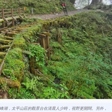
峰湖，太平山莊的觀景台在清晨人少時，視野更開闊。另外，