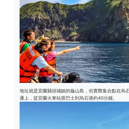
地址就是宜蘭縣頭城鎮的龜山島，但實際集合點在烏石
通上，從宜蘭火車站搭巴士到烏石港約40分鐘。