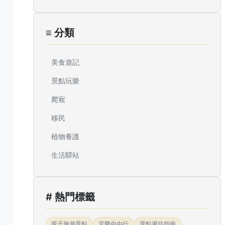
≡ 分類
美食遊記
景點玩樂
爬寵
移民
植物養護
生活驛站
# 熱門標籤
親子旅遊景點
宜蘭自由行
景點避坑指南