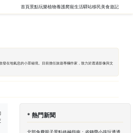
首頁
景點玩樂
植物養護
爬寵
生活驛站
移民
美食遊記
散發在地氣息的小眾秘境。目前擔任旅遊專欄作家，致力於透過影像與文
的
* 熱門新聞
交
北部免費親子景點終極指南：省錢帶小孩玩透透