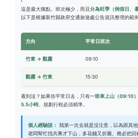
這是最大痛點。班次極少，而且
分為旺季（例假日、
以下是根據
新竹縣政府交通旅遊處
公告資訊整理的範
方向
平常日班次
竹東 → 觀霧
09:10
觀霧 → 竹東
15:30
看到沒？如果你平常日去，只有
一班車上山（09:10
5.5小時
。規劃行程必須精準。
個人經驗談：
我第一次去就是沒注意，以為跟其他
老闆幫忙找共乘才下山，多花錢又折騰。務必把回