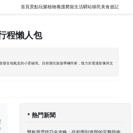
首頁
景點玩樂
植物養護
爬寵
生活驛站
移民
美食遊記
行程懶人包
散發在地氣息的小眾秘境。目前擔任旅遊專欄作家，致力於透過影像與文
* 熱門新聞
疲
行
雙板滑雪技巧全攻略：從初學到進階的完整指南