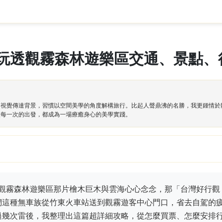
玩透觀霧森林遊樂區交通、景點、
與視覺傳達背景，習慣以空間美學的角度解構旅行。比起人聲鼎沸的名勝，我更鍾情於
讓每一次的出發，都成為一場療癒身心的美學實踐。
的觀霧森林遊樂區那片檜木巨木與雲海心心念念，那「台灣好行觀
們這種無車族從竹東火車站送到觀霧遊客中心門口，省去自駕的
過幾次雷後，我整理出這篇超詳細攻略，從怎麼買票、怎麼安排