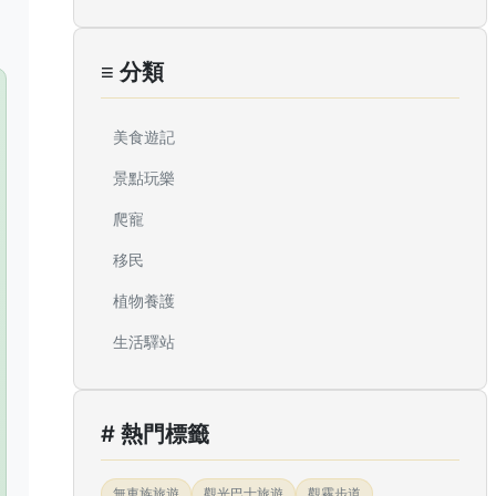
≡ 分類
美食遊記
景點玩樂
爬寵
移民
植物養護
生活驛站
# 熱門標籤
無車族旅遊
觀光巴士旅遊
觀霧步道