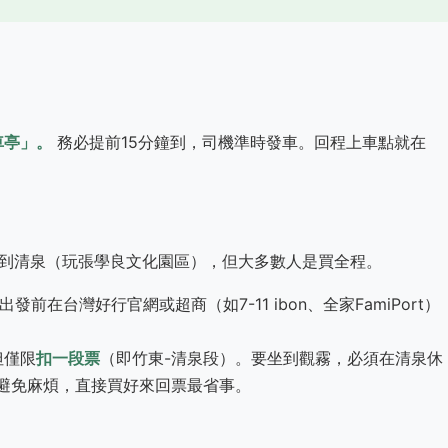
車亭」。
務必提前15分鐘到，司機準時發車。回程上車點就在
到清泉（玩張學良文化園區），但大多數人是買全程。
議出發前在
台灣好行官網
或超商（如7-11 ibon、全家FamiPort）
但僅限
扣一段票
（即竹東-清泉段）。要坐到觀霧，必須在清泉休
避免麻煩，直接買好來回票最省事。