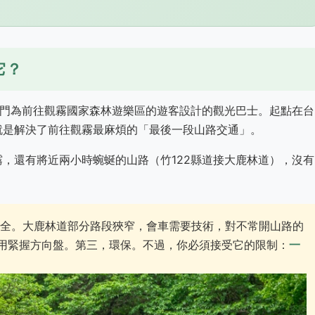
它？
門為前往
觀霧國家森林遊樂區
的遊客設計的觀光巴士。起點在台
就是解決了前往觀霧最麻煩的「最後一段山路交通」。
，還有將近兩小時蜿蜒的山路（竹122縣道接大鹿林道），沒有
全。大鹿林道部分路段狹窄，會車需要技術，對不常開山路的
用緊握方向盤。第三，環保。不過，你必須接受它的限制：
一