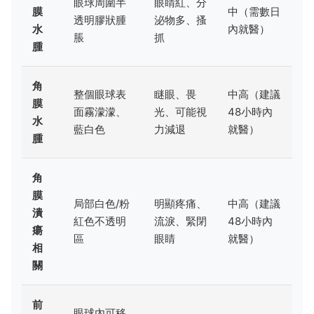
眼球周圍半
眼睛紅、分
膜
中（需數日
透明膠狀腫
泌物多、搔
水
內就醫）
脹
抓
腫
角
整個眼球表
瞇眼、畏
中高（建議
膜
面霧濛濛、
光、可能視
48小時內
水
藍白色
力減退
就醫）
腫
角
膜
局部白色/粉
明顯疼痛、
中高（建議
潰
紅色不透明
流淚、緊閉
48小時內
瘍
區
眼睛
就醫）
相
關
前
眼球內可移