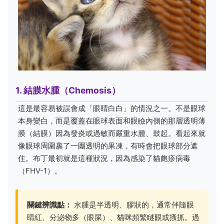
1. 結膜水腫（Chemosis）
這是最容易被誤會成「眼睛白白」的情況之一。不是眼球
本身變白，而是覆蓋在眼球表面和眼瞼內側的那層透明薄
膜（結膜）因為發炎或過敏而嚴重水腫、鼓起。看起來就
像眼球周圍裹了一團透明的果凍，有時會把眼球部分遮
住。布丁最初就是這種狀況，因為感染了貓皰疹病毒
（FHV-1）。
關鍵辨識點：
水腫是半透明、膠狀的，通常伴隨眼
睛紅、分泌物多（眼屎）、貓咪頻繁瞇眼或搔抓。過