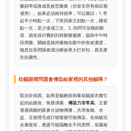
藥頻率或換成長效型藥膏（但並非所有病症都
適用）。如果必須維持頻率，可以嘗試：1. 早
起半小時點一次，下班回家立刻點一次，睡前
點一次，至少達成三次。2. 詢問可信賴的鄰
居、朋友或付費的到府餵藥服務，協助中午時
段用藥。關鍵是維持藥物在眼中的有效濃度，
隨意拉長間隔會讓治療效果大打折扣，甚至產
生抗藥性。
幼貓眼睛問題會傳染給家裡的其他貓嗎？
取決於病因。如果是貓皰疹病毒或貓披衣菌引
起的結膜炎、角膜潰瘍，
傳染力非常高
。主要
透過病貓的眼鼻分泌物傳播，共用食碗、水
盆、互相理毛或打噴嚏都可能傳染。在病貓完
全康復前，應盡可能隔離在不同房間，並嚴格