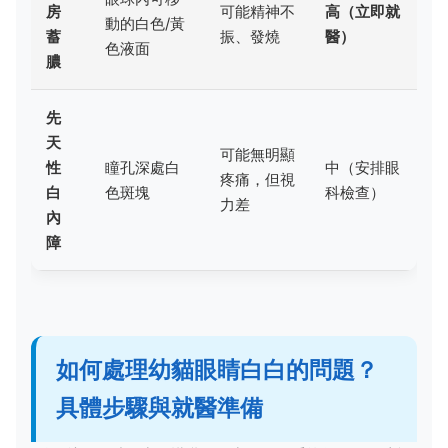
房
可能精神不
高（立即就
動的白色/黃
蓄
振、發燒
醫）
色液面
膿
先
天
可能無明顯
性
瞳孔深處白
中（安排眼
疼痛，但視
白
色斑塊
科檢查）
力差
內
障
如何處理幼貓眼睛白白的問題？
具體步驟與就醫準備