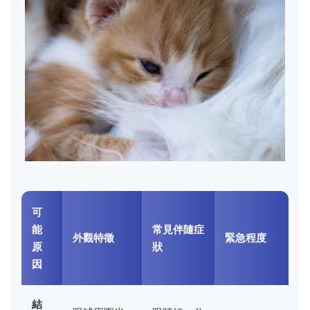
可
能
常見伴隨症
外觀特徵
緊急程度
原
狀
因
結