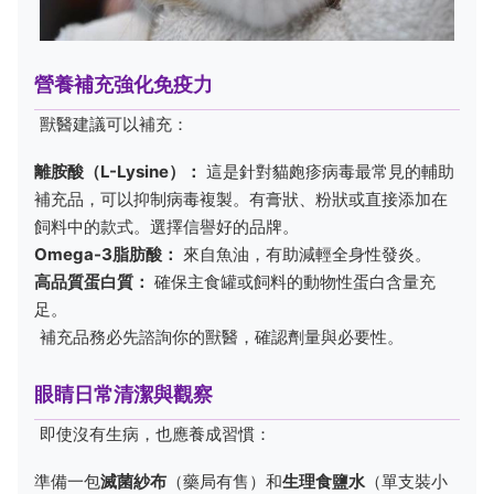
營養補充強化免疫力
獸醫建議可以補充：
離胺酸（L-Lysine）：
這是針對貓皰疹病毒最常見的輔助
補充品，可以抑制病毒複製。有膏狀、粉狀或直接添加在
飼料中的款式。選擇信譽好的品牌。
Omega-3脂肪酸：
來自魚油，有助減輕全身性發炎。
高品質蛋白質：
確保主食罐或飼料的動物性蛋白含量充
足。
補充品務必先諮詢你的獸醫，確認劑量與必要性。
眼睛日常清潔與觀察
即使沒有生病，也應養成習慣：
準備一包
滅菌紗布
（藥局有售）和
生理食鹽水
（單支裝小