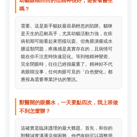
幼貓眼睛白白的但精神很好，需要看醫生
嗎？
需要。這是新手貓奴最容易輕忽的陷阱。貓咪
是天生的忍耐高手，尤其幼貓活動力強，在疾
病初期可能看起來照樣玩耍。但角膜潰瘍或水
腫這類問題，疼痛感是真實存在的，且病情可
能在你不注意時快速惡化。等到牠精神變差、
完全閉眼時，往往已經很嚴重了。精神好不代
表眼睛沒事，任何肉眼可見的「白色變化」都
應視為需要專業評估的警訊。
獸醫開的眼藥水，一天要點四次，我上班做
不到怎麼辦？
這確實是臨床護理的最大難題。首先，和你的
獸醫誠實溝通這個困難，他們有時可以調整用