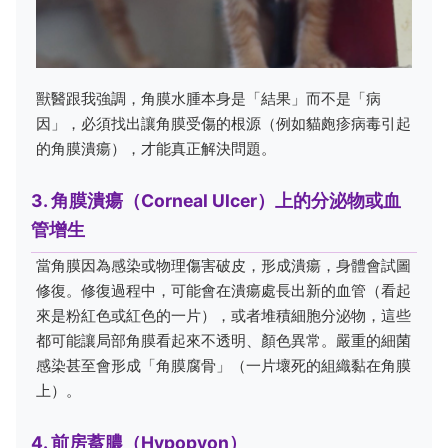
獸醫跟我強調，角膜水腫本身是「結果」而不是「病
因」，必須找出讓角膜受傷的根源（例如貓皰疹病毒引起
的角膜潰瘍），才能真正解決問題。
3. 角膜潰瘍（Corneal Ulcer）上的分泌物或血
管增生
當角膜因為感染或物理傷害破皮，形成潰瘍，身體會試圖
修復。修復過程中，可能會在潰瘍處長出新的血管（看起
來是粉紅色或紅色的一片），或者堆積細胞分泌物，這些
都可能讓局部角膜看起來不透明、顏色異常。嚴重的細菌
感染甚至會形成「角膜腐骨」（一片壞死的組織黏在角膜
上）。
4. 前房蓄膿（Hypopyon）