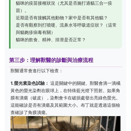
貓咪的疫苗接種狀況（尤其是否施打過貓三合一疫
苗）。
近期是否有接觸其他動物？家中是否有其他貓？
是否有觀察到打噴嚏、流鼻水等呼吸道症狀？（這常
與貓皰疹病毒有關）
貓咪的飲食、精神、排泄是否正常？
第三步：理解獸醫的診斷與治療流程
獸醫通常會進行以下檢查：
1. 螢光素染色試驗：
這是關鍵中的關鍵。獸醫會滴一滴橘
黃色的螢光染劑在眼球上，在特殊藍光燈下照射。如果角
膜有潰瘍（破皮），染劑會卡在破損處發出亮綠色螢光。
這能確診是否有潰瘍及其範圍大小。布丁就是透過這個檢
查確診了角膜潰瘍。