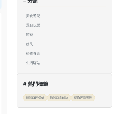
≡ 分類
美食遊記
景點玩樂
爬寵
移民
植物養護
生活驛站
# 熱門標籤
貓咪口腔保健
貓咪口臭解決
寵物牙齒護理