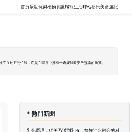
首頁
景點玩樂
植物養護
爬寵
生活驛站
移民
美食遊記
好不在於避開忙碌，而是在喧囂中擁有一處能隨時安放靈魂的角落。
* 熱門新聞
乳化原理：從美乃滋到乳液，搞懂油水融合的科