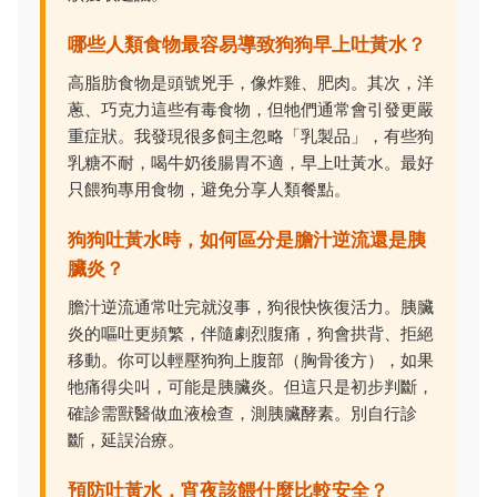
哪些人類食物最容易導致狗狗早上吐黃水？
高脂肪食物是頭號兇手，像炸雞、肥肉。其次，洋
蔥、巧克力這些有毒食物，但牠們通常會引發更嚴
重症狀。我發現很多飼主忽略「乳製品」，有些狗
乳糖不耐，喝牛奶後腸胃不適，早上吐黃水。最好
只餵狗專用食物，避免分享人類餐點。
狗狗吐黃水時，如何區分是膽汁逆流還是胰
臟炎？
膽汁逆流通常吐完就沒事，狗很快恢復活力。胰臟
炎的嘔吐更頻繁，伴隨劇烈腹痛，狗會拱背、拒絕
移動。你可以輕壓狗狗上腹部（胸骨後方），如果
牠痛得尖叫，可能是胰臟炎。但這只是初步判斷，
確診需獸醫做血液檢查，測胰臟酵素。別自行診
斷，延誤治療。
預防吐黃水，宵夜該餵什麼比較安全？