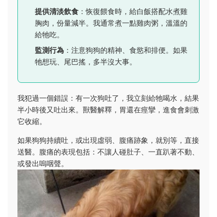
提供清淡飲食
：恢復餵食時，給白飯搭配水煮雞
胸肉，份量減半。我通常煮一點雞肉粥，溫溫的
給牠吃。
監測行為
：注意狗狗的精神、食慾和排便。如果
牠想玩、尾巴搖，多半沒大事。
我犯過一個錯誤：有一次狗吐了，我立刻給牠喝水，結果
半小時後又吐出來。獸醫解釋，胃還在痙攣，進食會刺激
它收縮。
如果狗狗持續吐，或出現虛弱、腹痛跡象，就別等，直接
送醫。腹痛的表現包括：不讓人碰肚子、一直趴著不動、
或發出嗚咽聲。