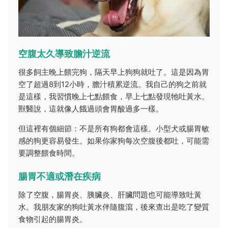
空腹太久導致膽汁逆流
很多飼主晚上餵完狗，隔天早上狗狗就吐了。這是因為胃
空了超過8到12小時，膽汁積累逆流。我自己的狗之前就
是這樣，我習慣晚上七點餵食，早上七點發現牠吐黃水。
獸醫說，這就像人餓過頭會胃酸過多一樣。
但這裡有個細節：不是所有狗都會這樣。小型犬或腸胃敏
感的狗更容易發生。如果你家狗每次空腹後都吐，可能需
要調整餵食時間。
腸胃不適或潛在疾病
除了空腹，腸胃炎、胰臟炎、肝臟問題也可能導致吐黃
水。我朋友家的狗吐黃水伴隨腹瀉，後來查出是吃了變質
食物引起的腸胃炎。