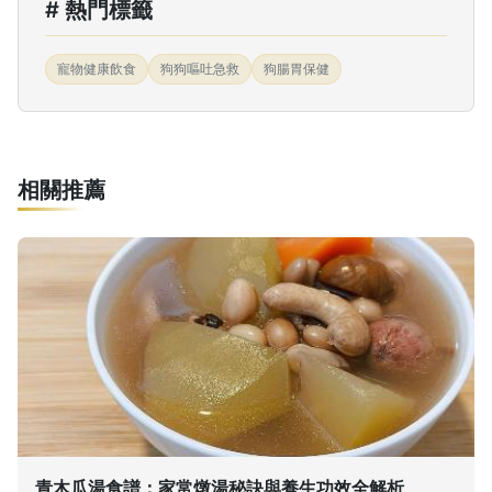
# 熱門標籤
寵物健康飲食
狗狗嘔吐急救
狗腸胃保健
相關推薦
青木瓜湯食譜：家常燉湯秘訣與養生功效全解析