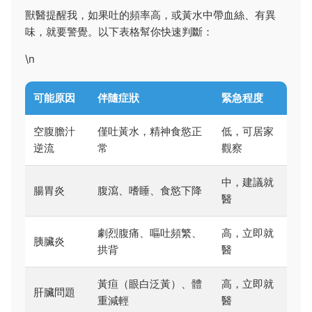
獸醫提醒我，如果吐的頻率高，或黃水中帶血絲、有異
味，就要警覺。以下表格幫你快速判斷：
\n
可能原因
伴隨症狀
緊急程度
空腹膽汁
僅吐黃水，精神食慾正
低，可居家
逆流
常
觀察
中，建議就
腸胃炎
腹瀉、嗜睡、食慾下降
醫
劇烈腹痛、嘔吐頻繁、
高，立即就
胰臟炎
拱背
醫
黃疸（眼白泛黃）、體
高，立即就
肝臟問題
重減輕
醫