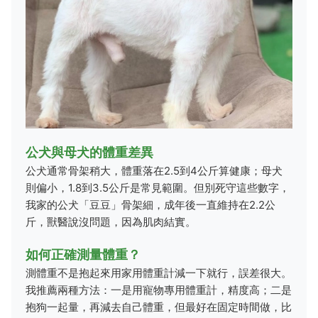
公犬與母犬的體重差異
公犬通常骨架稍大，體重落在2.5到4公斤算健康；母犬
則偏小，1.8到3.5公斤是常見範圍。但別死守這些數字，
我家的公犬「豆豆」骨架細，成年後一直維持在2.2公
斤，獸醫說沒問題，因為肌肉結實。
如何正確測量體重？
測體重不是抱起來用家用體重計減一下就行，誤差很大。
我推薦兩種方法：一是用寵物專用體重計，精度高；二是
抱狗一起量，再減去自己體重，但最好在固定時間做，比