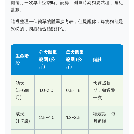
如每月一次早上空腹時。記得，測量時狗狗要站穩，避免
亂動。
這裡整理一個簡單的體重參考表，但提醒你，每隻狗都是
獨特的，務必結合體態評估。
公犬體重
母犬體重
生命階
範圍 (公
範圍 (公
備註
段
斤)
斤)
幼犬
快速成長
(3-6個
1.0-2.0
0.8-1.8
期，每週測
月)
一次
成犬
穩定期，每
2.5-4.0
1.8-3.5
(1-7歲)
月追蹤