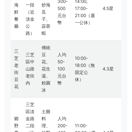
300-
14:00,
海
一段
炒海
500
17:00-
4.5星
鮮
（近
瓜
元台
21:00（週
餐
淡金
子、
幣
一公休）
廳
公
蒜蓉
路）
蝦
傳統
三
三芝
豆
人均
芝
10:00-
區中
花、
50-
老
18:00（無
山路
花生
100
4.3星
街
固定公
老街
湯、
元台
豆
休）
內
粉圓
幣
花
冰
三芝
區淡
土雞
鄉
金路
料
人均
野
二段
理、
200-
11:00-