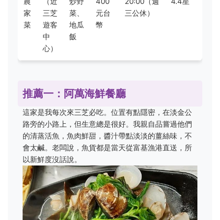
農
（近
炒野
400
20:00（週
4.4星
家
三芝
菜、
元台
三公休）
菜
遊客
地瓜
幣
中
飯
心）
推薦一：阿萬海鮮餐廳
這家是我每次來三芝必吃。位置有點隱密，在淡金公
路旁的小路上，但生意總是很好。我親自品嘗過他們
的清蒸活魚，魚肉鮮甜，醬汁帶點淡淡的薑絲味，不
會太鹹。老闆說，魚貨都是當天從富基漁港直送，所
以新鮮度沒話說。