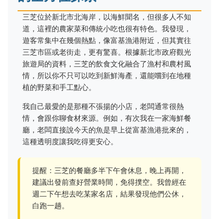
三芝位於新北市北海岸，以海鮮聞名，但很多人不知
道，這裡的農家菜和傳統小吃也很有特色。我發現，
遊客常集中在幾個熱點，像富基漁港附近，但其實往
三芝市區或老街走，更有驚喜。根據新北市政府觀光
旅遊局的資料，三芝的飲食文化融合了漁村和農村風
情，所以你不只可以吃到新鮮海產，還能嚐到在地種
植的野菜和手工點心。
我自己最愛的是那種不張揚的小店，老闆通常很熱
情，會跟你聊食材來源。例如，有次我在一家海鮮餐
廳，老闆直接說今天的魚是早上從富基漁港批來的，
這種透明度讓我吃得更安心。
提醒：三芝的餐廳多半下午會休息，晚上再開，
建議出發前查好營業時間，免得撲空。我曾經在
週二下午想去吃某家名店，結果發現他們公休，
白跑一趟。