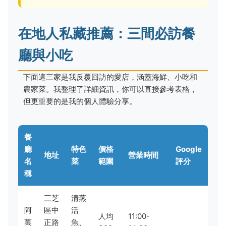
在地人私藏推薦：三間必訪餐
廳與小吃
下面這三家是我反覆回訪的愛店，涵蓋海鮮、小吃和
農家菜。我整理了詳細資訊，你可以直接參考表格，
但更重要的是我的個人體驗分享。
餐
廳
特色
價格
Google
地址
營業時間
名
菜
範圍
評分
稱
三芝
清蒸
阿
區中
活
人均
11:00-
萬
正路
魚、