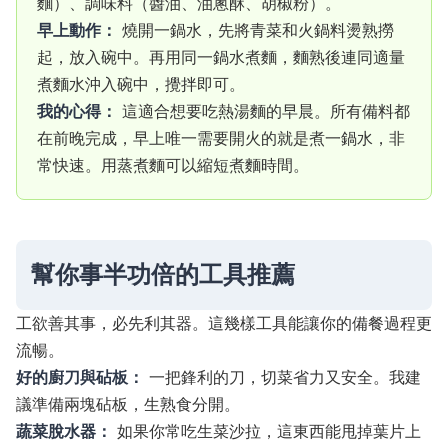
麵）、調味料（醬油、油蔥酥、胡椒粉）。
早上動作：
燒開一鍋水，先將青菜和火鍋料燙熟撈
起，放入碗中。再用同一鍋水煮麵，麵熟後連同適量
煮麵水沖入碗中，攪拌即可。
我的心得：
這適合想要吃熱湯麵的早晨。所有備料都
在前晚完成，早上唯一需要開火的就是煮一鍋水，非
常快速。用蒸煮麵可以縮短煮麵時間。
幫你事半功倍的工具推薦
工欲善其事，必先利其器。這幾樣工具能讓你的備餐過程更
流暢。
好的廚刀與砧板：
一把鋒利的刀，切菜省力又安全。我建
議準備兩塊砧板，生熟食分開。
蔬菜脫水器：
如果你常吃生菜沙拉，這東西能甩掉葉片上