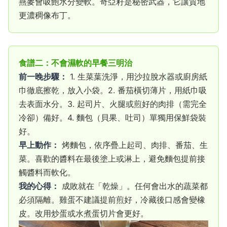
燕麥會吸飽水分變軟。奇亞籽是秘密武器，它讓質地
更濃稠像布丁。
食譜二：不會濕軟的早餐三明治
前一晚步驟：
1. 生菜葉洗淨，用沙拉脫水器或廚房紙
巾徹底擦乾，放入小袋。2. 番茄橫切薄片，用紙巾吸
去表面水分。3. 起司片、火腿或煎好的肉排（需完全
冷卻）備好。4. 麵包（貝果、吐司）單獨用保鮮袋裝
好。
早上動作：
烤麵包，依序疊上起司、肉排、番茄、生
菜。喜歡的醬料在最後塗上或淋上，避免麵包提前接
觸醬料而軟化。
我的心得：
成敗就在「乾燥」。任何會出水的蔬菜都
必須隔離。雞蛋不建議提前煎好，冷藏後口感會變橡
皮。改用炒蛋或水煮蛋切片會更好。