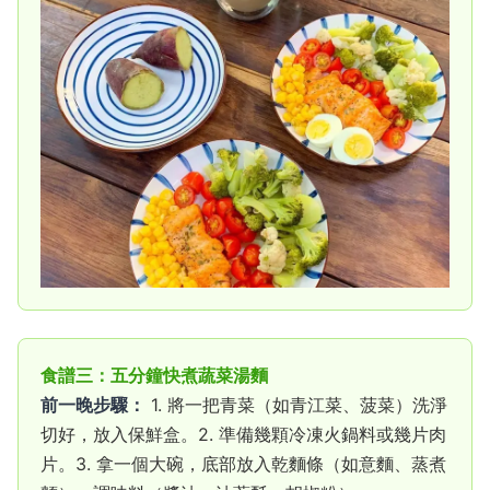
食譜三：五分鐘快煮蔬菜湯麵
前一晚步驟：
1. 將一把青菜（如青江菜、菠菜）洗淨
切好，放入保鮮盒。2. 準備幾顆冷凍火鍋料或幾片肉
片。3. 拿一個大碗，底部放入乾麵條（如意麵、蒸煮