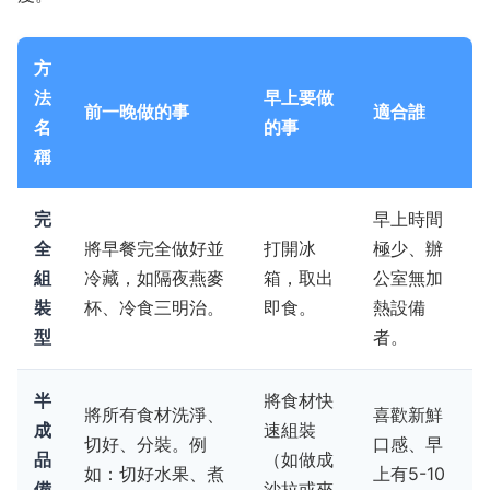
方
法
早上要做
前一晚做的事
適合誰
名
的事
稱
完
早上時間
全
將早餐完全做好並
打開冰
極少、辦
組
冷藏，如隔夜燕麥
箱，取出
公室無加
裝
杯、冷食三明治。
即食。
熱設備
型
者。
半
將食材快
將所有食材洗淨、
喜歡新鮮
成
速組裝
切好、分裝。例
口感、早
品
（如做成
如：切好水果、煮
上有5-10
備
沙拉或夾