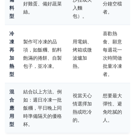
好雞蛋、備好蔬菜
分鐘空檔
料
入麵
絲。
者。
型
包）。
冷
喜歡熱
凍
製作可冷凍的品
用電鍋、
食、願意
再
項，如飯糰、餡料
烤箱或微
每週花一
加
飽滿的捲餅、自製
波爐加
次時間做
熱
包子，並冷凍。
熱。
批量冷凍
型
者。
混
結合以上方法。例
視當天心
想要最大
合
如：週日冷凍一批
情選擇加
彈性、避
應
飯糰，平日晚上同
熱或吃冷
免吃膩的
用
時準備隔天的優格
的。
人。
型
杯。