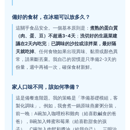
備好的食材，在冰箱可以放多久？
這關乎食品安全。一個基本原則是：
煮熟的蛋白質
（肉、蛋、豆）不超過3-4天
；
洗切好的生蔬菜建
議在2天內吃完
；
已調味的沙拉或涼拌菜，最好隔
天就吃掉
。任何食物如果出現異味、黏滑或顏色異
常，請果斷丟棄。我自己的習慣是只準備2-3天的
份量，週中再補一次，確保食材新鮮。
家人口味不同，該如何準備？
這是備餐進階題。我的策略是「準備基礎模組，客
製化調味」。例如，我會煮一鍋原味燕麥粥分裝，
前一晚：A碗加入咖哩粉和雞肉（給喜歡鹹食的爸
爸），B碗加入蜂蜜和莓果（給喜歡甜食的孩
子），C碗加入肉鬆和醬油（給我自己）。三明治