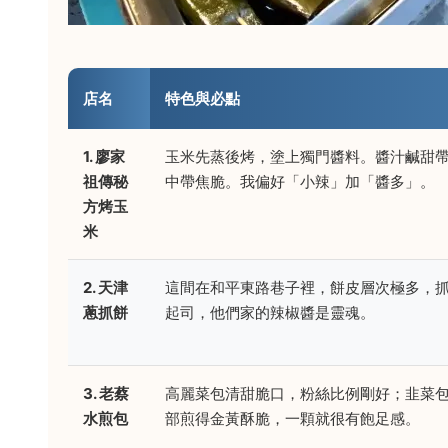
店名
特色與必點
1. 廖家
玉米先蒸後烤，塗上獨門醬料。醬汁鹹甜
祖傳秘
中帶焦脆。我偏好「小辣」加「醬多」。
方烤玉
米
2. 天津
這間在和平東路巷子裡，餅皮層次極多，
蔥抓餅
起司，他們家的辣椒醬是靈魂。
3. 老蔡
高麗菜包清甜脆口，粉絲比例剛好；韭菜
水煎包
部煎得金黃酥脆，一顆就很有飽足感。