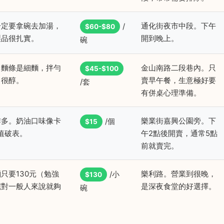
一定要拿碗去加湯，
通化街夜市中段。下午
/
$60-$80
製品很扎實。
開到晚上。
碗
。麵條是細麵，拌勻
金山南路二段巷內。只
$45-$100
，很醇。
賣早午餐，生意極好要
/套
有併桌心理準備。
炸多。奶油口味像卡
樂業街嘉興公園旁。下
/個
$15
值破表。
午2點後開賣，通常5點
前就賣完。
只要130元（勉強
樂利路。營業到很晚，
/小
$130
碗對一般人來說就夠
是深夜食堂的好選擇。
碗