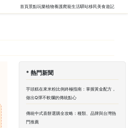
首頁
景點玩樂
植物養護
爬寵
生活驛站
移民
美食遊記
* 熱門新聞
芋頭糕在來米粉比例終極指南：掌握黃金配方，
做出Q彈不軟爛的傳統點心
傳統中式喜餅選購全攻略：種類、品牌與台灣熱
門推薦