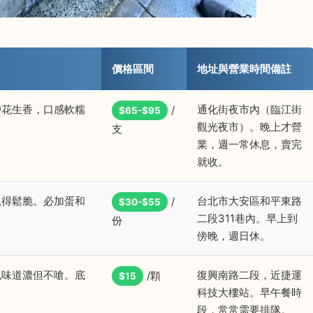
價格區間
地址與營業時間備註
帶花生香，口感軟糯
通化街夜市內（臨江街
/
$65-$95
觀光夜市）。晚上才營
支
業，週一常休息，賣完
就收。
抓得鬆脆。必加蛋和
台北市大安區和平東路
/
$30-$55
二段311巷內。早上到
份
傍晚，週日休。
包味道濃但不嗆。底
復興南路二段，近捷運
/顆
$15
科技大樓站。早午餐時
段，常常需要排隊。