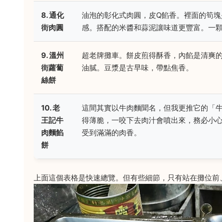
8. 通化
油泡的彰化式肉圓，皮Q餡香。裡面的筍塊
街肉圓
感。搭配的米醬和蒜泥讓味道更豐富。一
9. 溫州
超老牌攤車。餅皮煎得酥香，內餡是清爽
街蘿蔔
油膩。豆漿是古早味，帶點焦香。
絲餅
10. 老
這間其實以牛肉麵聞名，但我更推它的「
王記牛
得薄脆，一咬下去肉汁會噴出來，務必小
肉麵餡
受到滿滿的肉香。
餅
上面這個表格是快速總覽。但有些細節，只有站在攤位前