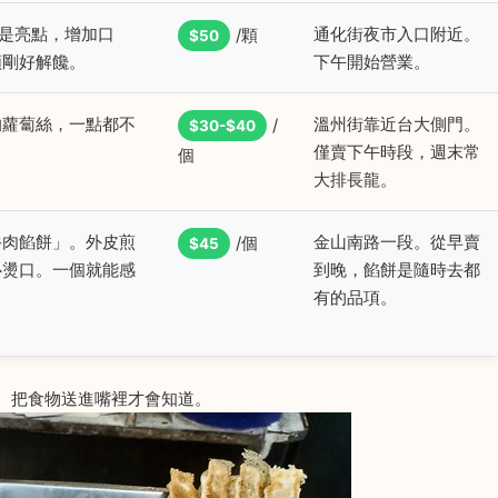
是亮點，增加口
通化街夜市入口附近。
/顆
$50
顆剛好解饞。
下午開始營業。
的蘿蔔絲，一點都不
溫州街靠近台大側門。
/
$30-$40
僅賣下午時段，週末常
個
大排長龍。
牛肉餡餅」。外皮煎
金山南路一段。從早賣
/個
$45
心燙口。一個就能感
到晚，餡餅是隨時去都
有的品項。
、把食物送進嘴裡才會知道。