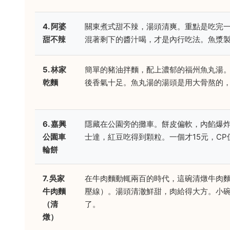
4. 阿婆
關東煮式甜不辣，湯頭清爽。重點是吃完
甜不辣
混著剩下的醬汁喝，才是內行吃法。魚漿
5. 林家
簡單的豬油拌麵，配上濃郁的福州魚丸湯
乾麵
後香氣十足。魚丸湯的湯頭是用大骨熬的
6. 嘉興
隱藏在公園旁的攤車。餅皮偏軟，內餡爆
公園車
士達，紅豆吃得到顆粒。一個才15元，CP
輪餅
7. 吳家
在牛肉麵動輒兩百的時代，這碗清燉牛肉麵
牛肉麵
壓線）。湯頭清澈鮮甜，肉給得大方。小
（清
了。
燉）