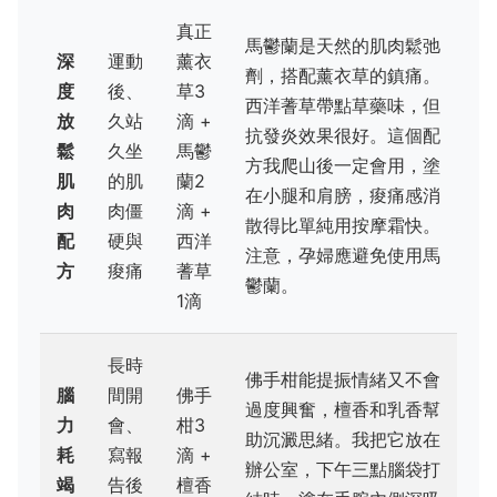
真正
馬鬱蘭是天然的肌肉鬆弛
深
運動
薰衣
劑，搭配薰衣草的鎮痛。
度
後、
草3
西洋蓍草帶點草藥味，但
放
久站
滴 +
抗發炎效果很好。這個配
鬆
久坐
馬鬱
方我爬山後一定會用，塗
肌
的肌
蘭2
在小腿和肩膀，痠痛感消
肉
肉僵
滴 +
散得比單純用按摩霜快。
配
硬與
西洋
注意，孕婦應避免使用馬
方
痠痛
蓍草
鬱蘭。
1滴
長時
佛手柑能提振情緒又不會
腦
間開
佛手
過度興奮，檀香和乳香幫
力
會、
柑3
助沉澱思緒。我把它放在
耗
寫報
滴 +
辦公室，下午三點腦袋打
竭
告後
檀香