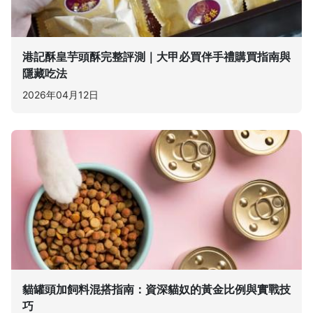
港記酥皇芋頭酥完整評測｜大甲必買伴手禮購買指南與
隱藏吃法
2026年04月12日
貓罐頭加飼料混搭指南：資深貓奴的黃金比例與實戰技
巧