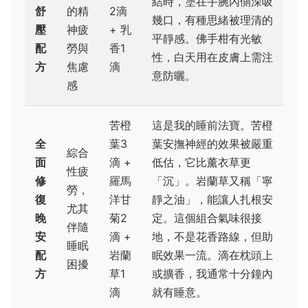
結時，塗在手腕內側深吸
舒
的精
2滴
幾口，有種思緒被理清的
壓
神疲
+ 乳
平靜感。佛手柑有光敏
配
勞與
香1
性，白天用在皮膚上需注
方
焦慮
滴
意防曬。
感
苦橙
這是我的睡前法寶。苦橙
全
葉3
葉安撫神經的效果被嚴重
綜合
面
滴 +
低估，它比薰衣草更
性疲
修
羅馬
「沉」。岩蘭草又稱「寧
勞，
復
洋甘
靜之油」，能讓人扎根安
尤其
晚
菊2
定。這個組合氣味很接
伴隨
安
滴 +
地，不是花香路線，但助
睡眠
配
岩蘭
眠效果一流。滴在枕頭上
困擾
方
草1
或擴香，我通常十分鐘內
滴
就有睡意。