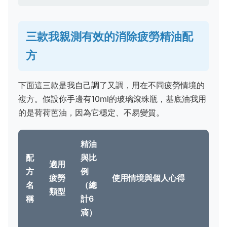
三款我親測有效的消除疲勞精油配
方
下面這三款是我自己調了又調，用在不同疲勞情境的
複方。假設你手邊有10ml的玻璃滾珠瓶，基底油我用
的是荷荷芭油，因為它穩定、不易變質。
精油
配
與比
適用
方
例
疲勞
使用情境與個人心得
名
（總
類型
稱
計6
滴）