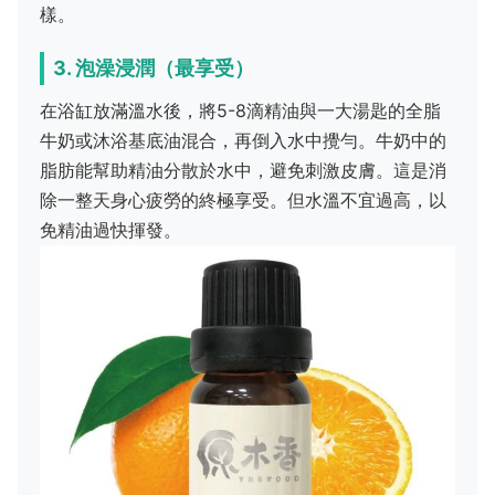
樣。
3. 泡澡浸潤（最享受）
在浴缸放滿溫水後，將5-8滴精油與一大湯匙的全脂
牛奶或沐浴基底油混合，再倒入水中攪勻。牛奶中的
脂肪能幫助精油分散於水中，避免刺激皮膚。這是消
除一整天身心疲勞的終極享受。但水溫不宜過高，以
免精油過快揮發。