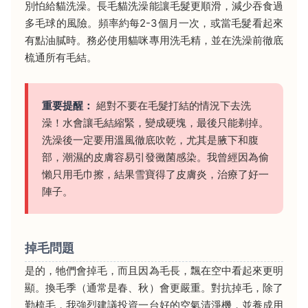
別怕給貓洗澡。長毛貓洗澡能讓毛髮更順滑，減少吞食過
多毛球的風險。頻率約每2-3個月一次，或當毛髮看起來
有點油膩時。務必使用貓咪專用洗毛精，並在洗澡前徹底
梳通所有毛結。
重要提醒：
絕對不要在毛髮打結的情況下去洗
澡！水會讓毛結縮緊，變成硬塊，最後只能剃掉。
洗澡後一定要用溫風徹底吹乾，尤其是腋下和腹
部，潮濕的皮膚容易引發黴菌感染。我曾經因為偷
懶只用毛巾擦，結果雪寶得了皮膚炎，治療了好一
陣子。
掉毛問題
是的，牠們會掉毛，而且因為毛長，飄在空中看起來更明
顯。換毛季（通常是春、秋）會更嚴重。對抗掉毛，除了
勤梳毛，我強烈建議投資一台好的空氣清淨機，並養成用