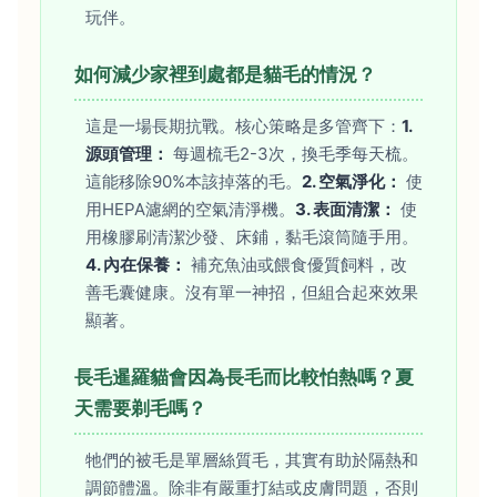
玩伴。
如何減少家裡到處都是貓毛的情況？
這是一場長期抗戰。核心策略是多管齊下：
1.
源頭管理：
每週梳毛2-3次，換毛季每天梳。
這能移除90%本該掉落的毛。
2. 空氣淨化：
使
用HEPA濾網的空氣清淨機。
3. 表面清潔：
使
用橡膠刷清潔沙發、床鋪，黏毛滾筒隨手用。
4. 內在保養：
補充魚油或餵食優質飼料，改
善毛囊健康。沒有單一神招，但組合起來效果
顯著。
長毛暹羅貓會因為長毛而比較怕熱嗎？夏
天需要剃毛嗎？
牠們的被毛是單層絲質毛，其實有助於隔熱和
調節體溫。除非有嚴重打結或皮膚問題，否則