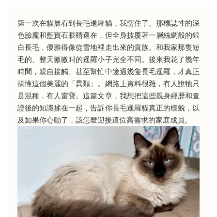
第一次在貓展看到長毛暹羅貓，我愣住了。那標誌性的深
色臉龐和藍寶石眼睛還在，但全身披覆著一層絲綢般的銀
白長毛，優雅得像從雪地裡走出來的貴族。和我家那隻短
毛的、整天嗷嗷叫的暹羅小子完全不同。後來我花了幾年
時間，親自接觸、甚至幫忙中途過幾隻長毛暹羅，才真正
搞懂這個美麗的「異類」。網路上資料很雜，有人說牠只
是混種，有人當寶。這篇文章，我想把這些親身經歷和查
證後的知識揉在一起，告訴你長毛暹羅貓真正的樣貌，以
及如果你心動了，該怎麼迎接這位高需求的家庭成員。