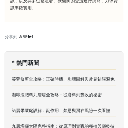
訊，以及與多位繁殖者、獸醫師的交流進行撰寫，力求資
訊準確實用。
分享到:
🐧
💬
🐦
f
* 熱門新聞
芙蓉修剪全攻略：正確時機、步驟圖解與常見錯誤避免
咖啡渣肥料九層塔全攻略：從廢料到豐收的祕密
諾麗果壞處詳解：副作用、禁忌與潛在風險一次看懂
九層塔曬太陽完整指南：從原理到實戰的種植與曬乾技