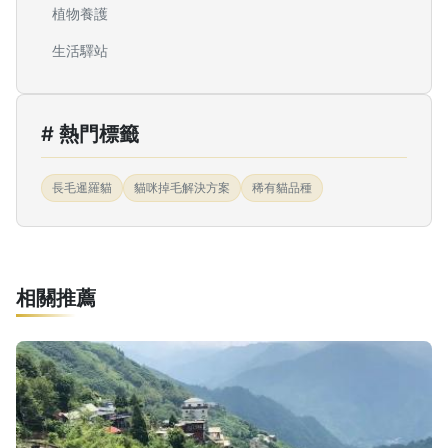
植物養護
生活驛站
# 熱門標籤
長毛暹羅貓
貓咪掉毛解決方案
稀有貓品種
相關推薦