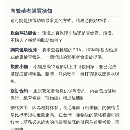
向繁殖者購買須知
這可能是獲得幼貓最常見的方式。請務必做好功課：
親自拜訪貓舍：
環境是否乾淨？貓咪是否健康、活潑、
不怕人？種貓的狀態如何？
詢問健康檢測：
要求查看種貓的PRA、HCM等基因檢測
或健康檢查報告。一個坦誠的繁殖者會樂於提供。
觀察小貓：
小貓應滿12週齡以上才可接回家，並已完成
基礎疫苗和驅蟲。眼睛、耳朵乾淨，無打噴嚏或流鼻水現
象。
簽訂合約：
正規繁殖者會提供保障合約，內容包括健康
保證、絕育條款（寵物級）和退貓機制。
價格方面，因為相對稀有，長毛暹羅（巴厘貓）的價格通
常比標準短毛暹羅更高。在台灣，寵物級的價格範圍可能
較大，請務必以貓舍的信譽和貓咪的健康為首要考量，而
非價格。