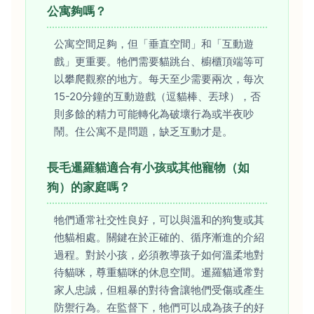
公寓夠嗎？
公寓空間足夠，但「垂直空間」和「互動遊
戲」更重要。牠們需要貓跳台、櫥櫃頂端等可
以攀爬觀察的地方。每天至少需要兩次，每次
15-20分鐘的互動遊戲（逗貓棒、丟球），否
則多餘的精力可能轉化為破壞行為或半夜吵
鬧。住公寓不是問題，缺乏互動才是。
長毛暹羅貓適合有小孩或其他寵物（如
狗）的家庭嗎？
牠們通常社交性良好，可以與溫和的狗隻或其
他貓相處。關鍵在於正確的、循序漸進的介紹
過程。對於小孩，必須教導孩子如何溫柔地對
待貓咪，尊重貓咪的休息空間。暹羅貓通常對
家人忠誠，但粗暴的對待會讓牠們受傷或產生
防禦行為。在監督下，牠們可以成為孩子的好