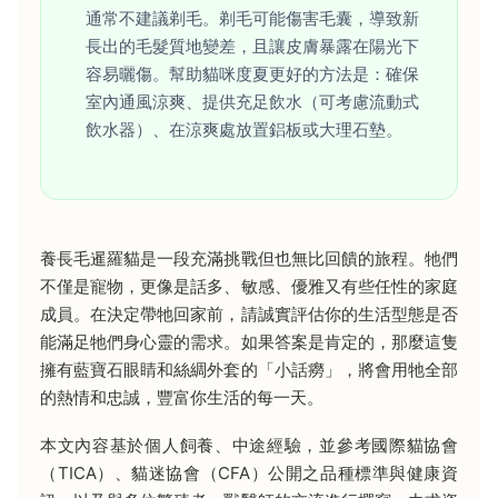
通常不建議剃毛。剃毛可能傷害毛囊，導致新
長出的毛髮質地變差，且讓皮膚暴露在陽光下
容易曬傷。幫助貓咪度夏更好的方法是：確保
室內通風涼爽、提供充足飲水（可考慮流動式
飲水器）、在涼爽處放置鋁板或大理石墊。
養長毛暹羅貓是一段充滿挑戰但也無比回饋的旅程。牠們
不僅是寵物，更像是話多、敏感、優雅又有些任性的家庭
成員。在決定帶牠回家前，請誠實評估你的生活型態是否
能滿足牠們身心靈的需求。如果答案是肯定的，那麼這隻
擁有藍寶石眼睛和絲綢外套的「小話癆」，將會用牠全部
的熱情和忠誠，豐富你生活的每一天。
本文內容基於個人飼養、中途經驗，並參考國際貓協會
（TICA）、貓迷協會（CFA）公開之品種標準與健康資