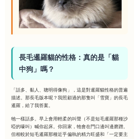
長毛暹羅貓的性格：真的是「貓
中狗」嗎？
「話多、黏人、聰明得像狗」，這是對暹羅貓性格的普遍
描述。那長毛版本呢？我照顧過的那隻叫「雪寶」的長毛
暹羅，給了我答案。
牠一樣話多。早上會用輕柔的叫聲（不是短毛暹羅那種沙
啞的嚎叫）喊你起床。你回家，牠會在門口邊叫邊磨蹭。
但相較於短毛暹羅那種近乎偏執的精力旺盛和「一定要主