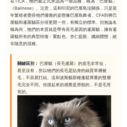
在TICA，牠們被正式承認為一個品種，稱為「巴厘貓」
（Balinese）。注意，這和印尼的巴厘島沒關係，只是當
年繁殖者覺得牠們優雅的姿態像巴厘島舞者。CFA則將巴
厘貓和暹羅貓區分得更開一些，有獨立的標準。但無論名
稱為何，牠們的本質就是帶有長毛基因的暹羅貓，擁有暹
羅貓所有的典型特徵：重點色、杏仁藍眼、纖細體態，絕
非隨意的混種。
關鍵區別：
巴厘貓（長毛暹羅）的底毛非常短，
甚至沒有，所以牠們的長毛是貼身的絲質單層被
毛，不容易打結。這和波斯貓那種蓬鬆厚重的雙層
毛完全不同。你摸起來的感覺是滑順的，不是毛茸
茸的。