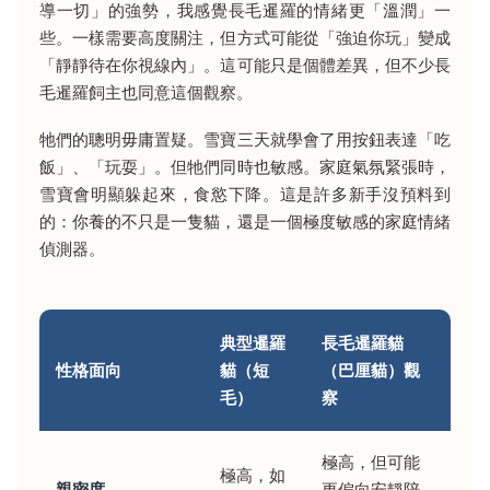
導一切」的強勢，我感覺長毛暹羅的情緒更「溫潤」一
些。一樣需要高度關注，但方式可能從「強迫你玩」變成
「靜靜待在你視線內」。這可能只是個體差異，但不少長
毛暹羅飼主也同意這個觀察。
牠們的聰明毋庸置疑。雪寶三天就學會了用按鈕表達「吃
飯」、「玩耍」。但牠們同時也敏感。家庭氣氛緊張時，
雪寶會明顯躲起來，食慾下降。這是許多新手沒預料到
的：你養的不只是一隻貓，還是一個極度敏感的家庭情緒
偵測器。
典型暹羅
長毛暹羅貓
性格面向
貓（短
（巴厘貓）觀
毛）
察
極高，但可能
極高，如
親密度
更偏向安靜陪