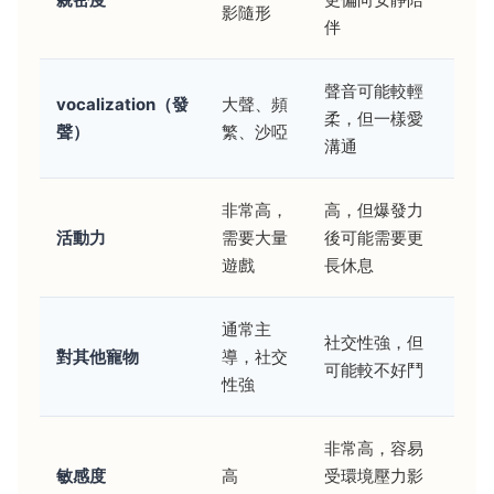
影隨形
伴
聲音可能較輕
vocalization（發
大聲、頻
柔，但一樣愛
聲）
繁、沙啞
溝通
非常高，
高，但爆發力
活動力
需要大量
後可能需要更
遊戲
長休息
通常主
社交性強，但
對其他寵物
導，社交
可能較不好鬥
性強
非常高，容易
敏感度
高
受環境壓力影