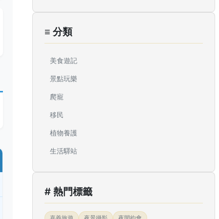
≡ 分類
美食遊記
景點玩樂
爬寵
移民
植物養護
生活驛站
# 熱門標籤
嘉義旅遊
夜景攝影
夜間約會