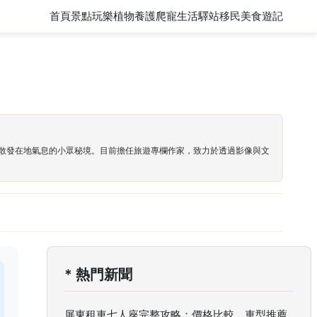
首頁
景點玩樂
植物養護
爬寵
生活驛站
移民
美食遊記
散發在地氣息的小眾秘境。目前擔任旅遊專欄作家，致力於透過影像與文
* 熱門新聞
屏東租車七人座完整攻略：價格比較、車型推薦